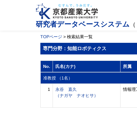
研究者データベースシステム
（
TOPページ
> 検索結果一覧
専門分野：知能ロボティクス
No.
氏名(カナ)
所属
准教授 （1名）
1
永谷 直久
情報理
（ナガヤ ナオヒサ）