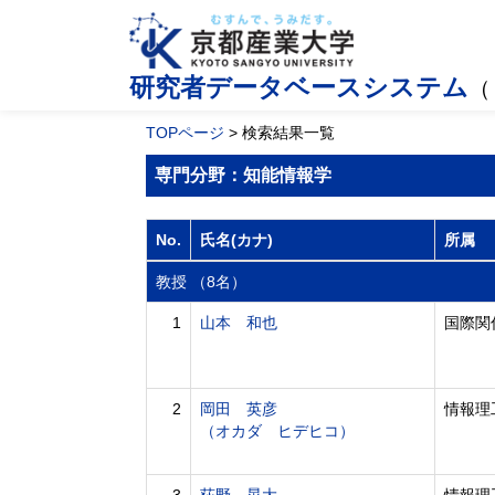
研究者データベースシステム
（
TOPページ
> 検索結果一覧
専門分野：知能情報学
No.
氏名(カナ)
所属
教授 （8名）
1
山本 和也
国際関
2
岡田 英彦
情報理
（オカダ ヒデヒコ）