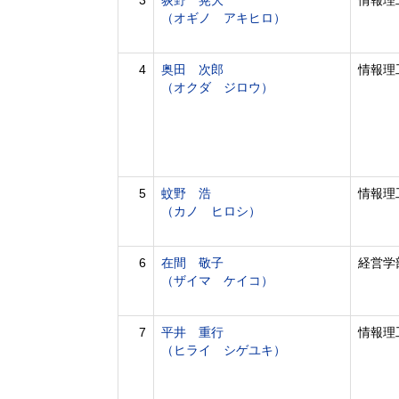
3
荻野 晃大
情報理
（オギノ アキヒロ）
4
奥田 次郎
情報理
（オクダ ジロウ）
5
蚊野 浩
情報理
（カノ ヒロシ）
6
在間 敬子
経営学
（ザイマ ケイコ）
7
平井 重行
情報理
（ヒライ シゲユキ）