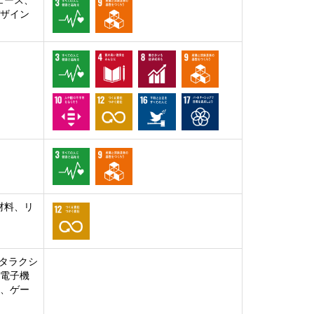
ェース、
デザイン
材料、リ
タラクシ
、電子機
ト、ゲー