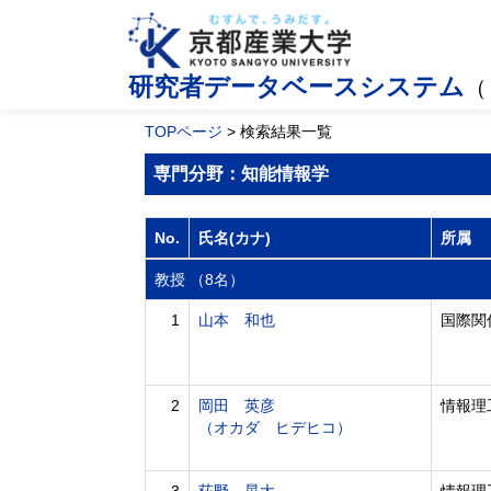
研究者データベースシステム
（
TOPページ
> 検索結果一覧
専門分野：知能情報学
No.
氏名(カナ)
所属
教授 （8名）
1
山本 和也
国際関
2
岡田 英彦
情報理
（オカダ ヒデヒコ）