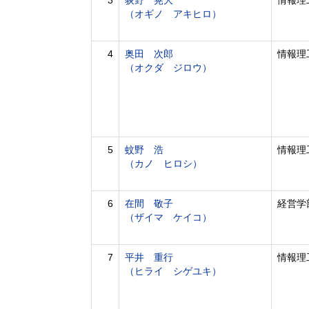
3
荻野 晃大
情報理
（オギノ アキヒロ）
4
奥田 次郎
情報理
（オクダ ジロウ）
5
蚊野 浩
情報理
（カノ ヒロシ）
6
在間 敬子
経営学
（ザイマ ケイコ）
7
平井 重行
情報理
（ヒライ シゲユキ）