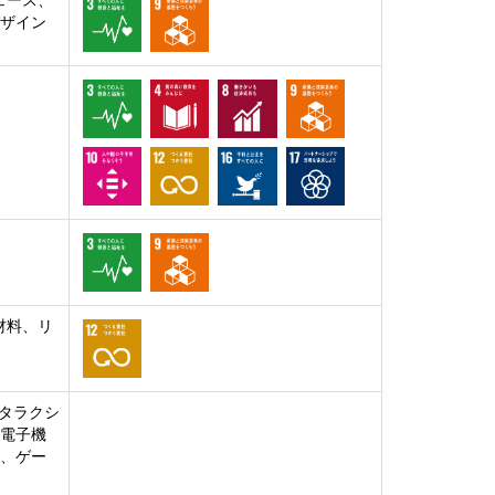
ェース、
デザイン
材料、リ
タラクシ
、電子機
ト、ゲー