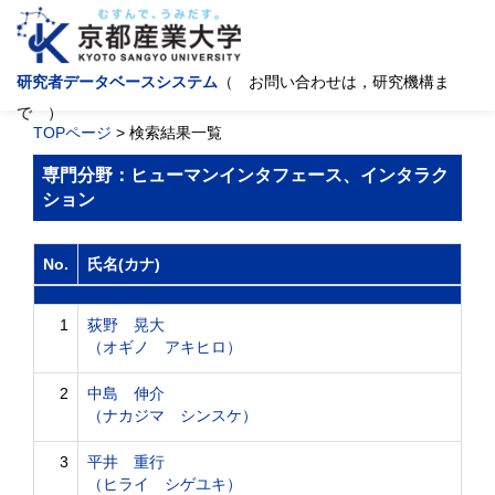
研究者データベースシステム
（ お問い合わせは，研究機構ま
で ）
TOPページ
> 検索結果一覧
専門分野：ヒューマンインタフェース、インタラク
ション
No.
氏名(カナ)
1
荻野 晃大
（オギノ アキヒロ）
2
中島 伸介
（ナカジマ シンスケ）
3
平井 重行
（ヒライ シゲユキ）