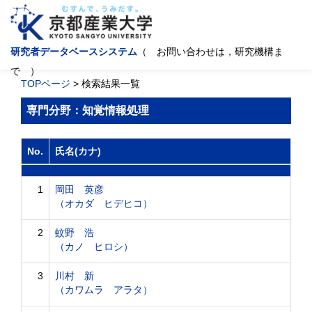
研究者データベースシステム
（ お問い合わせは，研究機構ま
で ）
TOPページ
> 検索結果一覧
専門分野：知覚情報処理
No.
氏名(カナ)
1
岡田 英彦
（オカダ ヒデヒコ）
2
蚊野 浩
（カノ ヒロシ）
3
川村 新
（カワムラ アラタ）