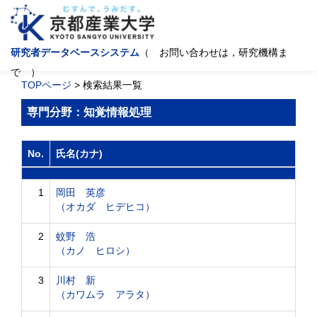
研究者データベースシステム
（ お問い合わせは，研究機構ま
で ）
TOPページ
> 検索結果一覧
専門分野：知覚情報処理
No.
氏名(カナ)
1
岡田 英彦
（オカダ ヒデヒコ）
2
蚊野 浩
（カノ ヒロシ）
3
川村 新
（カワムラ アラタ）