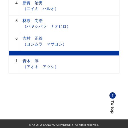
4
新實 治男
（ニイミ ハルオ）
5
林原 尚浩
（ハヤシバラ ナオヒロ）
6
吉村 正義
（ヨシムラ マサヨシ）
1
青木 淳
（アオキ アツシ）
© KYOTO SANGYO UNIVERSITY. All rights reserved.