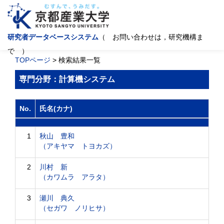
研究者データベースシステム
（ お問い合わせは，研究機構ま
で ）
TOPページ
> 検索結果一覧
専門分野：計算機システム
No.
氏名(カナ)
1
秋山 豊和
（アキヤマ トヨカズ）
2
川村 新
（カワムラ アラタ）
3
瀬川 典久
（セガワ ノリヒサ）