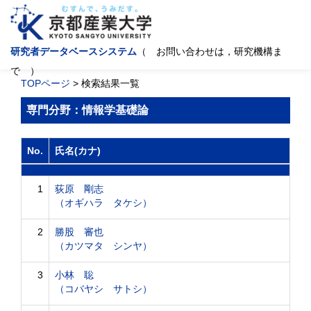
研究者データベースシステム
（ お問い合わせは，研究機構ま
で ）
TOPページ
> 検索結果一覧
専門分野：情報学基礎論
No.
氏名(カナ)
1
荻原 剛志
（オギハラ タケシ）
2
勝股 審也
（カツマタ シンヤ）
3
小林 聡
（コバヤシ サトシ）