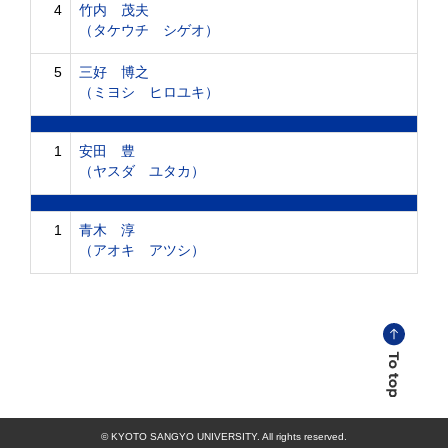
4
竹内 茂夫
（タケウチ シゲオ）
5
三好 博之
（ミヨシ ヒロユキ）
1
安田 豊
（ヤスダ ユタカ）
1
青木 淳
（アオキ アツシ）
© KYOTO SANGYO UNIVERSITY. All rights reserved.