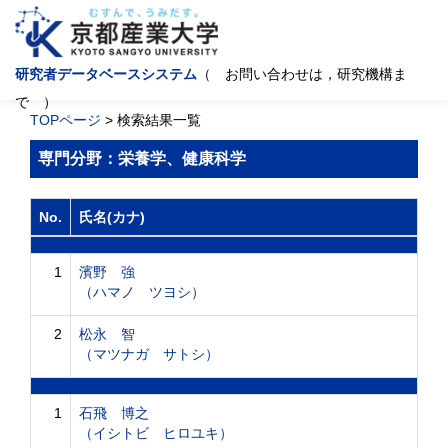
研究者データベースシステム
（ お問い合わせは，研究機構ま
で ）
TOPページ
> 検索結果一覧
専門分野：栄養学、健康科学
No.
氏名(カナ)
1
濱野 強
（ハマノ ツヨシ）
2
松永 智
（マツナガ サトシ）
1
石飛 博之
（イシトビ ヒロユキ）