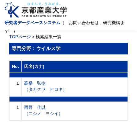
研究者データベースシステム
（ お問い合わせは，研究機構ま
で ）
TOPページ
> 検索結果一覧
専門分野：ウイルス学
No.
氏名(カナ)
1
髙桑 弘樹
（タカクワ ヒロキ）
1
西野 佳以
（ニシノ ヨシイ）