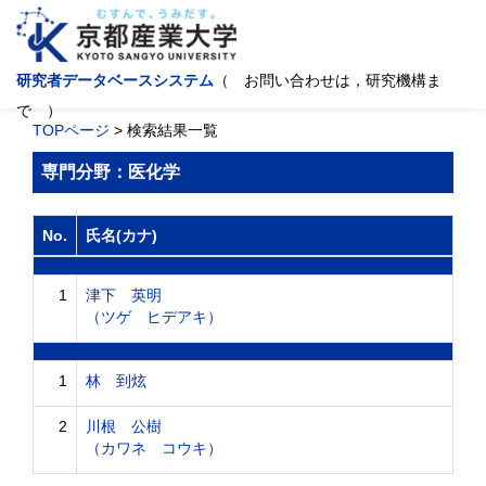
研究者データベースシステム
（ お問い合わせは，研究機構ま
で ）
TOPページ
> 検索結果一覧
専門分野：医化学
No.
氏名(カナ)
1
津下 英明
（ツゲ ヒデアキ）
1
林 到炫
2
川根 公樹
（カワネ コウキ）