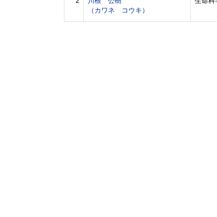
2
川根 公樹
生命科
（カワネ コウキ）