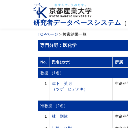
研究者データベースシステム
（
TOPページ
> 検索結果一覧
専門分野：医化学
No.
氏名(カナ)
所属
教授 （1名）
1
津下 英明
生命科
（ツゲ ヒデアキ）
准教授 （2名）
1
林 到炫
生命科