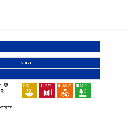
SDGs
 生態
構造
生物学,