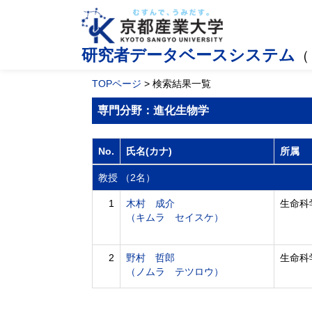
研究者データベースシステム
（
TOPページ
> 検索結果一覧
専門分野：進化生物学
No.
氏名(カナ)
所属
教授 （2名）
1
木村 成介
生命科
（キムラ セイスケ）
2
野村 哲郎
生命科
（ノムラ テツロウ）