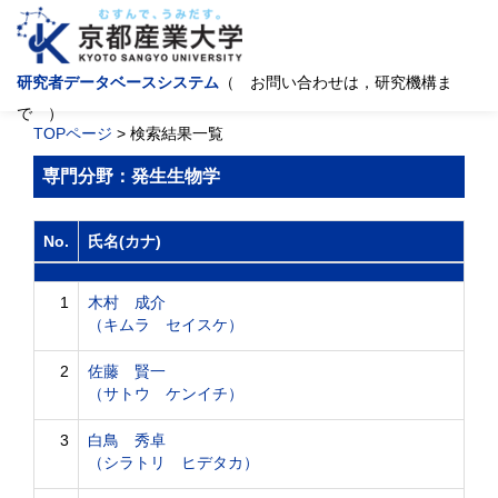
研究者データベースシステム
（ お問い合わせは，研究機構ま
で ）
TOPページ
> 検索結果一覧
専門分野：発生生物学
No.
氏名(カナ)
1
木村 成介
（キムラ セイスケ）
2
佐藤 賢一
（サトウ ケンイチ）
3
白鳥 秀卓
（シラトリ ヒデタカ）