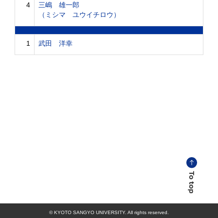
4
三嶋 雄一郎
（ミシマ ユウイチロウ）
1
武田 洋幸
© KYOTO SANGYO UNIVERSITY. All rights reserved.