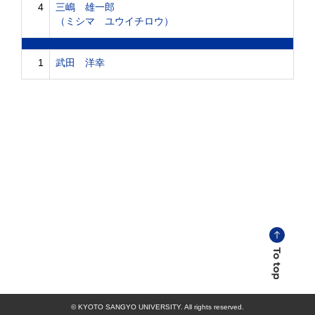
4
三嶋 雄一郎
（ミシマ ユウイチロウ）
1
武田 洋幸
© KYOTO SANGYO UNIVERSITY. All rights reserved.