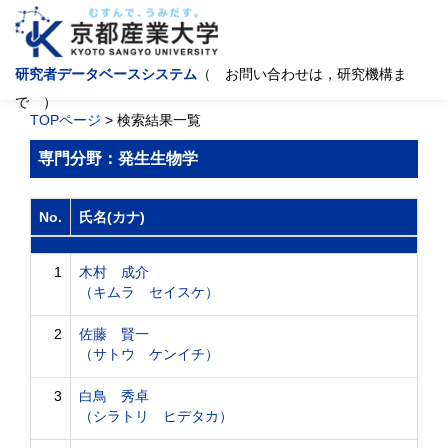
研究者データベースシステム
（ お問い合わせは，研究機構ま
で ）
TOPページ
> 検索結果一覧
専門分野：発生生物学
No.
氏名(カナ)
1
木村 成介
（キムラ セイスケ）
2
佐藤 賢一
（サトウ ケンイチ）
3
白鳥 秀卓
（シラトリ ヒデタカ）