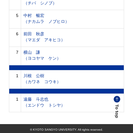
（チバ シノブ）
5
中村 暢宏
（ナカムラ ノブヒロ）
6
前田 秋彦
（マエダ アキヒコ）
7
横山 謙
（ヨコヤマ ケン）
1
川根 公樹
（カワネ コウキ）
1
遠藤 斗志也
（エンドウ トシヤ）
© KYOTO SANGYO UNIVERSITY. All rights reserved.