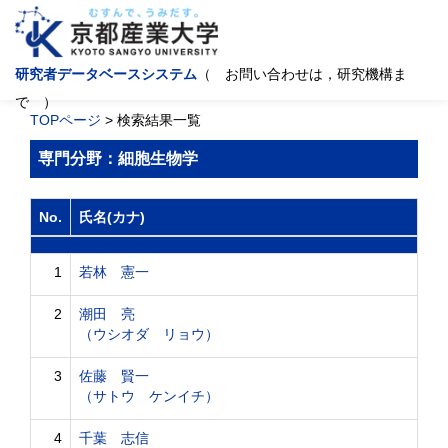
研究者データベースシステム
（ お問い合わせは，研究機構ま
で ）
TOPページ
> 検索結果一覧
専門分野：細胞生物学
No.
氏名(カナ)
1
若林 憲一
2
潮田 亮
（ウシオダ リョウ）
3
佐藤 賢一
（サトウ ケンイチ）
4
千葉 志信