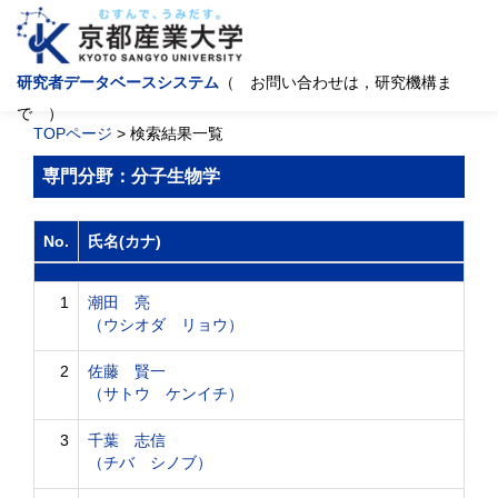
研究者データベースシステム
（ お問い合わせは，研究機構ま
で ）
TOPページ
> 検索結果一覧
専門分野：分子生物学
No.
氏名(カナ)
1
潮田 亮
（ウシオダ リョウ）
2
佐藤 賢一
（サトウ ケンイチ）
3
千葉 志信
（チバ シノブ）