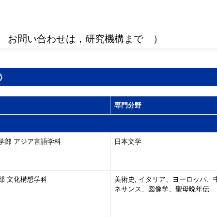
 お問い合わせは，研究機構まで ）
う
専門分野
学部 アジア言語学科
日本文学
部 文化構想学科
美術史, イタリア、ヨーロッパ、
ネサンス、図像学、聖母晩年伝