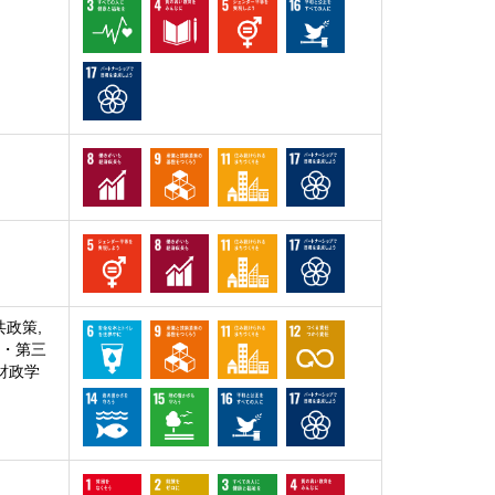
共政策,
業・第三
 財政学