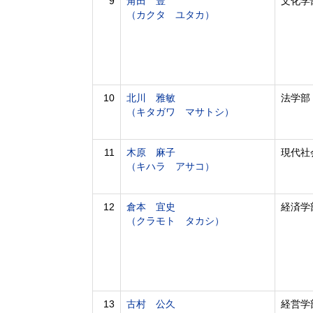
9
角田 豊
文化学
（カクタ ユタカ）
10
北川 雅敏
法学部
（キタガワ マサトシ）
11
木原 麻子
現代社
（キハラ アサコ）
12
倉本 宜史
経済学
（クラモト タカシ）
13
古村 公久
経営学