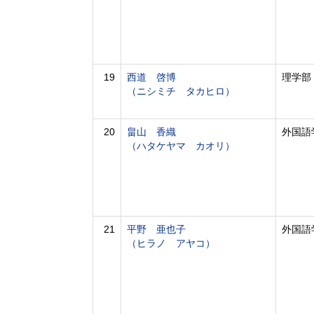
19
西道 啓博
理学部
（ニシミチ タカヒロ）
20
畠山 香織
外国語
（ハタケヤマ カオリ）
21
平野 亜也子
外国語
（ヒラノ アヤコ）