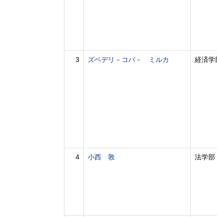
3
ズベデリ－コバ－ ミルカ
経済学
4
小西 敦
法学部