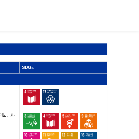
SDGs
中世、ル