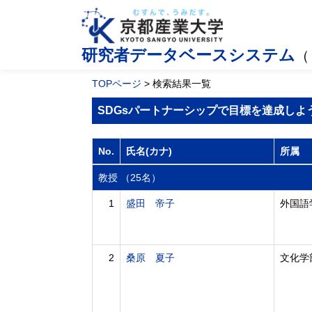
研究者データベースシステム
（
TOPページ
> 検索結果一覧
SDGsパートナーシップで目標を達成しよ
No.
氏名(カナ)
所属
教授 （25名）
1
盛田 帝子
外国語
2
桑原 夏子
文化学