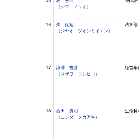
15
島 憲男
外国語
（シマ ノリオ）
16
焦 従勉
法学部
（ジヤオ ツオンミイエン）
17
諏澤 吉彦
経営学
（スザワ ヨシヒコ）
18
西田 貴明
生命科
（ニシダ タカアキ）