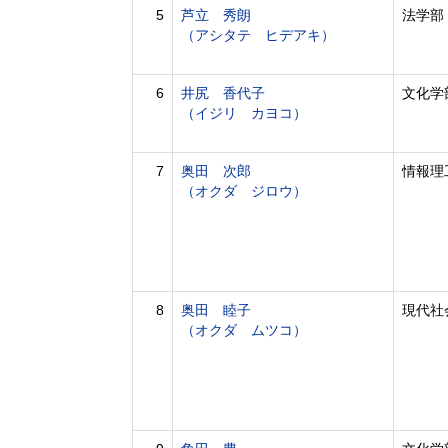
5
芦立 秀朗
法学部
（アシタテ ヒデアキ）
6
井尻 香代子
文化学
（イジリ カヨコ）
7
奥田 次郎
情報理
（オクダ ジロウ）
8
奥田 睦子
現代社
（オクダ ムツコ）