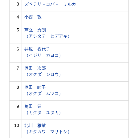
3
ズベデリ－コバ－ ミルカ
4
小西 敦
5
芦立 秀朗
（アシタテ ヒデアキ）
6
井尻 香代子
（イジリ カヨコ）
7
奥田 次郎
（オクダ ジロウ）
8
奥田 睦子
（オクダ ムツコ）
9
角田 豊
（カクタ ユタカ）
10
北川 雅敏
（キタガワ マサトシ）