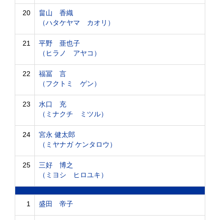
20
畠山 香織
（ハタケヤマ カオリ）
21
平野 亜也子
（ヒラノ アヤコ）
22
福冨 言
（フクトミ ゲン）
23
水口 充
（ミナクチ ミツル）
24
宮永 健太郎
（ミヤナガ ケンタロウ）
25
三好 博之
（ミヨシ ヒロユキ）
1
盛田 帝子