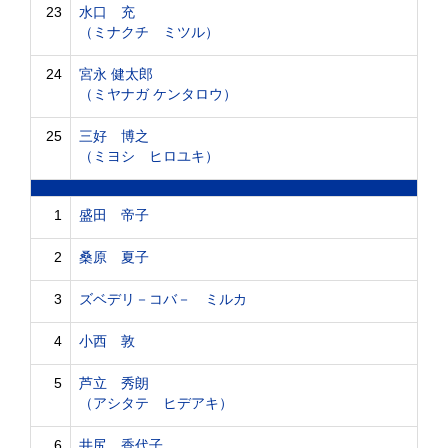
23
水口 充
（ミナクチ ミツル）
24
宮永 健太郎
（ミヤナガ ケンタロウ）
25
三好 博之
（ミヨシ ヒロユキ）
1
盛田 帝子
2
桑原 夏子
3
ズベデリ－コバ－ ミルカ
4
小西 敦
5
芦立 秀朗
（アシタテ ヒデアキ）
6
井尻 香代子