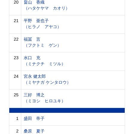
20
畠山 香織
（ハタケヤマ カオリ）
21
平野 亜也子
（ヒラノ アヤコ）
22
福冨 言
（フクトミ ゲン）
23
水口 充
（ミナクチ ミツル）
24
宮永 健太郎
（ミヤナガ ケンタロウ）
25
三好 博之
（ミヨシ ヒロユキ）
1
盛田 帝子
2
桑原 夏子