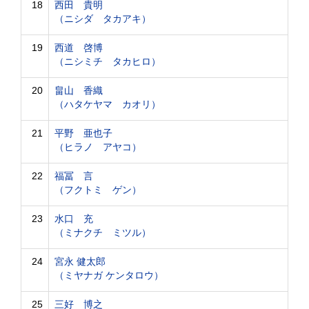
18
西田 貴明
（ニシダ タカアキ）
19
西道 啓博
（ニシミチ タカヒロ）
20
畠山 香織
（ハタケヤマ カオリ）
21
平野 亜也子
（ヒラノ アヤコ）
22
福冨 言
（フクトミ ゲン）
23
水口 充
（ミナクチ ミツル）
24
宮永 健太郎
（ミヤナガ ケンタロウ）
25
三好 博之