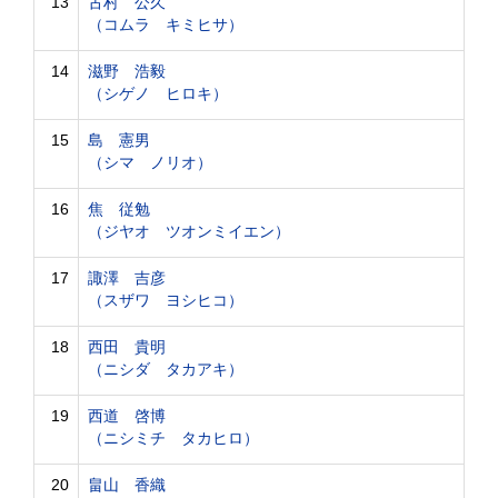
13
古村 公久
（コムラ キミヒサ）
14
滋野 浩毅
（シゲノ ヒロキ）
15
島 憲男
（シマ ノリオ）
16
焦 従勉
（ジヤオ ツオンミイエン）
17
諏澤 吉彦
（スザワ ヨシヒコ）
18
西田 貴明
（ニシダ タカアキ）
19
西道 啓博
（ニシミチ タカヒロ）
20
畠山 香織