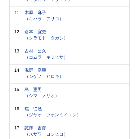
11
木原 麻子
（キハラ アサコ）
12
倉本 宜史
（クラモト タカシ）
13
古村 公久
（コムラ キミヒサ）
14
滋野 浩毅
（シゲノ ヒロキ）
15
島 憲男
（シマ ノリオ）
16
焦 従勉
（ジヤオ ツオンミイエン）
17
諏澤 吉彦
（スザワ ヨシヒコ）