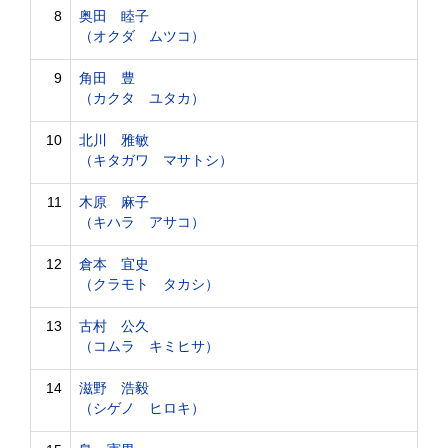
8
奥田 睦子
（オクダ ムツコ）
9
角田 豊
（カクタ ユタカ）
10
北川 雅敏
（キタガワ マサトシ）
11
木原 麻子
（キハラ アサコ）
12
倉本 宜史
（クラモト タカシ）
13
古村 公久
（コムラ キミヒサ）
14
滋野 浩毅
（シゲノ ヒロキ）