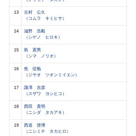
13
古村 公久
（コムラ キミヒサ）
14
滋野 浩毅
（シゲノ ヒロキ）
15
島 憲男
（シマ ノリオ）
16
焦 従勉
（ジヤオ ツオンミイエン）
17
諏澤 吉彦
（スザワ ヨシヒコ）
18
西田 貴明
（ニシダ タカアキ）
19
西道 啓博
（ニシミチ タカヒロ）