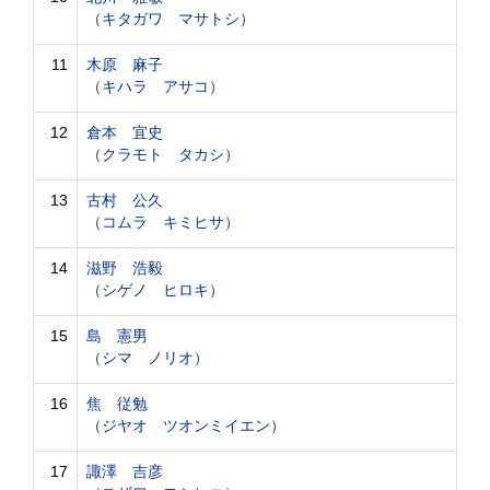
（キタガワ マサトシ）
11
木原 麻子
（キハラ アサコ）
12
倉本 宜史
（クラモト タカシ）
13
古村 公久
（コムラ キミヒサ）
14
滋野 浩毅
（シゲノ ヒロキ）
15
島 憲男
（シマ ノリオ）
16
焦 従勉
（ジヤオ ツオンミイエン）
17
諏澤 吉彦