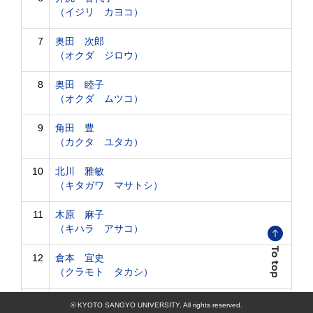
（イジリ カヨコ）
7
奥田 次郎
（オクダ ジロウ）
8
奥田 睦子
（オクダ ムツコ）
9
角田 豊
（カクタ ユタカ）
10
北川 雅敏
（キタガワ マサトシ）
11
木原 麻子
（キハラ アサコ）
12
倉本 宜史
（クラモト タカシ）
13
古村 公久
© KYOTO SANGYO UNIVERSITY. All rights reserved.