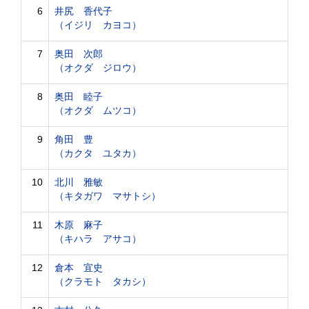
6
井尻 香代子
（イジリ カヨコ）
7
奥田 次郎
（オクダ ジロウ）
8
奥田 睦子
（オクダ ムツコ）
9
角田 豊
（カクタ ユタカ）
10
北川 雅敏
（キタガワ マサトシ）
11
木原 麻子
（キハラ アサコ）
12
倉本 宜史
（クラモト タカシ）