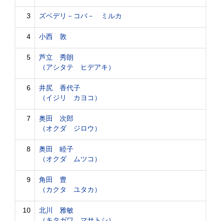
3
ズベデリ－コバ－ ミルカ
4
小西 敦
5
芦立 秀朗
（アシタテ ヒデアキ）
6
井尻 香代子
（イジリ カヨコ）
7
奥田 次郎
（オクダ ジロウ）
8
奥田 睦子
（オクダ ムツコ）
9
角田 豊
（カクタ ユタカ）
10
北川 雅敏
（キタガワ マサトシ）