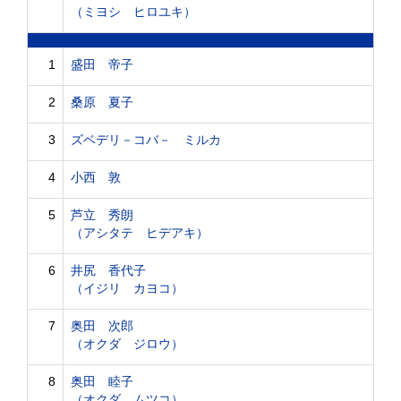
（ミヨシ ヒロユキ）
1
盛田 帝子
2
桑原 夏子
3
ズベデリ－コバ－ ミルカ
4
小西 敦
5
芦立 秀朗
（アシタテ ヒデアキ）
6
井尻 香代子
（イジリ カヨコ）
7
奥田 次郎
（オクダ ジロウ）
8
奥田 睦子
（オクダ ムツコ）