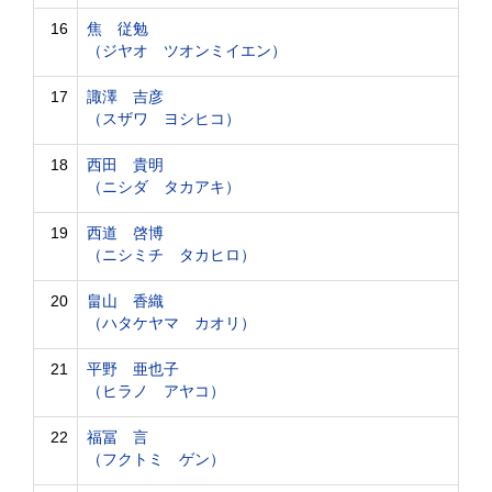
16
焦 従勉
（ジヤオ ツオンミイエン）
17
諏澤 吉彦
（スザワ ヨシヒコ）
18
西田 貴明
（ニシダ タカアキ）
19
西道 啓博
（ニシミチ タカヒロ）
20
畠山 香織
（ハタケヤマ カオリ）
21
平野 亜也子
（ヒラノ アヤコ）
22
福冨 言
（フクトミ ゲン）