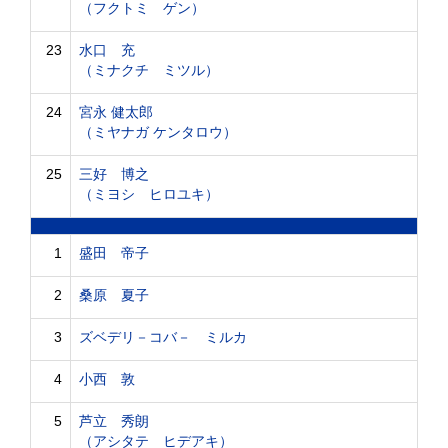
（フクトミ ゲン）
23
水口 充
（ミナクチ ミツル）
24
宮永 健太郎
（ミヤナガ ケンタロウ）
25
三好 博之
（ミヨシ ヒロユキ）
1
盛田 帝子
2
桑原 夏子
3
ズベデリ－コバ－ ミルカ
4
小西 敦
5
芦立 秀朗
（アシタテ ヒデアキ）