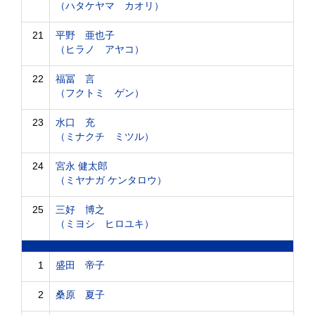
（ハタケヤマ カオリ）
21
平野 亜也子
（ヒラノ アヤコ）
22
福冨 言
（フクトミ ゲン）
23
水口 充
（ミナクチ ミツル）
24
宮永 健太郎
（ミヤナガ ケンタロウ）
25
三好 博之
（ミヨシ ヒロユキ）
1
盛田 帝子
2
桑原 夏子