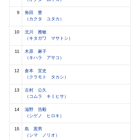
9
角田 豊
（カクタ ユタカ）
10
北川 雅敏
（キタガワ マサトシ）
11
木原 麻子
（キハラ アサコ）
12
倉本 宜史
（クラモト タカシ）
13
古村 公久
（コムラ キミヒサ）
14
滋野 浩毅
（シゲノ ヒロキ）
15
島 憲男
（シマ ノリオ）