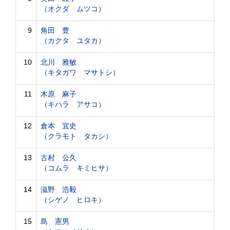
（オクダ ムツコ）
9
角田 豊
（カクタ ユタカ）
10
北川 雅敏
（キタガワ マサトシ）
11
木原 麻子
（キハラ アサコ）
12
倉本 宜史
（クラモト タカシ）
13
古村 公久
（コムラ キミヒサ）
14
滋野 浩毅
（シゲノ ヒロキ）
15
島 憲男