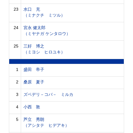
23
水口 充
（ミナクチ ミツル）
24
宮永 健太郎
（ミヤナガ ケンタロウ）
25
三好 博之
（ミヨシ ヒロユキ）
1
盛田 帝子
2
桑原 夏子
3
ズベデリ－コバ－ ミルカ
4
小西 敦
5
芦立 秀朗
（アシタテ ヒデアキ）