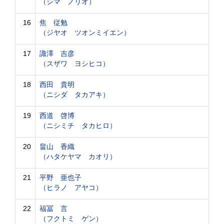
（シマ ノリオ）
16
焦 従勉
（ジヤオ ツオンミイエン）
17
諏澤 吉彦
（スザワ ヨシヒコ）
18
西田 貴明
（ニシダ タカアキ）
19
西道 啓博
（ニシミチ タカヒロ）
20
畠山 香織
（ハタケヤマ カオリ）
21
平野 亜也子
（ヒラノ アヤコ）
22
福冨 言
（フクトミ ゲン）