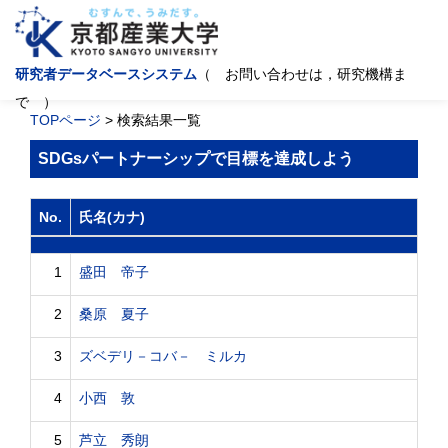
研究者データベースシステム
（ お問い合わせは，研究機構ま
で ）
TOPページ
> 検索結果一覧
SDGsパートナーシップで目標を達成しよう
No.
氏名(カナ)
1
盛田 帝子
2
桑原 夏子
3
ズベデリ－コバ－ ミルカ
4
小西 敦
5
芦立 秀朗