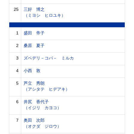
25
三好 博之
（ミヨシ ヒロユキ）
1
盛田 帝子
2
桑原 夏子
3
ズベデリ－コバ－ ミルカ
4
小西 敦
5
芦立 秀朗
（アシタテ ヒデアキ）
6
井尻 香代子
（イジリ カヨコ）
7
奥田 次郎
（オクダ ジロウ）