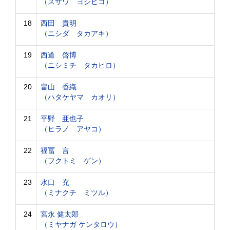
（スザワ ヨシヒコ）
18
西田 貴明
（ニシダ タカアキ）
19
西道 啓博
（ニシミチ タカヒロ）
20
畠山 香織
（ハタケヤマ カオリ）
21
平野 亜也子
（ヒラノ アヤコ）
22
福冨 言
（フクトミ ゲン）
23
水口 充
（ミナクチ ミツル）
24
宮永 健太郎
（ミヤナガ ケンタロウ）