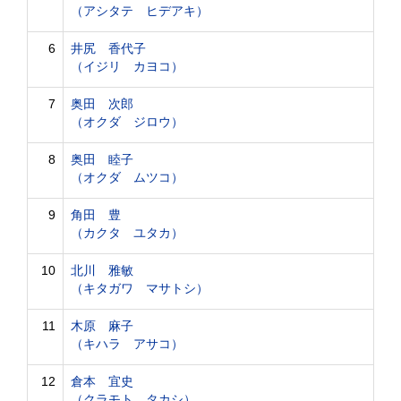
（アシタテ ヒデアキ）
6
井尻 香代子
（イジリ カヨコ）
7
奥田 次郎
（オクダ ジロウ）
8
奥田 睦子
（オクダ ムツコ）
9
角田 豊
（カクタ ユタカ）
10
北川 雅敏
（キタガワ マサトシ）
11
木原 麻子
（キハラ アサコ）
12
倉本 宜史
（クラモト タカシ）