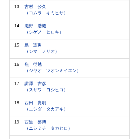
13
古村 公久
（コムラ キミヒサ）
14
滋野 浩毅
（シゲノ ヒロキ）
15
島 憲男
（シマ ノリオ）
16
焦 従勉
（ジヤオ ツオンミイエン）
17
諏澤 吉彦
（スザワ ヨシヒコ）
18
西田 貴明
（ニシダ タカアキ）
19
西道 啓博
（ニシミチ タカヒロ）