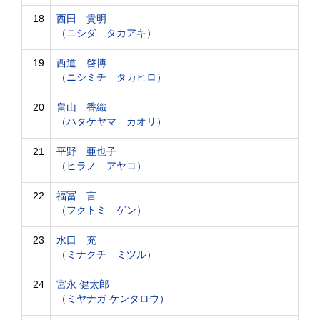
18
西田 貴明
（ニシダ タカアキ）
19
西道 啓博
（ニシミチ タカヒロ）
20
畠山 香織
（ハタケヤマ カオリ）
21
平野 亜也子
（ヒラノ アヤコ）
22
福冨 言
（フクトミ ゲン）
23
水口 充
（ミナクチ ミツル）
24
宮永 健太郎
（ミヤナガ ケンタロウ）