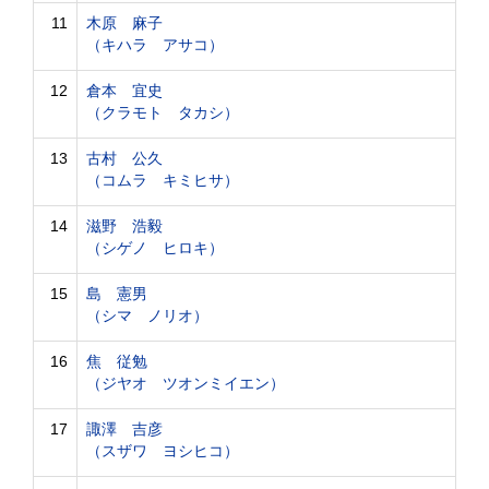
11
木原 麻子
（キハラ アサコ）
12
倉本 宜史
（クラモト タカシ）
13
古村 公久
（コムラ キミヒサ）
14
滋野 浩毅
（シゲノ ヒロキ）
15
島 憲男
（シマ ノリオ）
16
焦 従勉
（ジヤオ ツオンミイエン）
17
諏澤 吉彦
（スザワ ヨシヒコ）