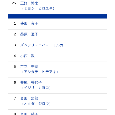
25
三好 博之
（ミヨシ ヒロユキ）
1
盛田 帝子
2
桑原 夏子
3
ズベデリ－コバ－ ミルカ
4
小西 敦
5
芦立 秀朗
（アシタテ ヒデアキ）
6
井尻 香代子
（イジリ カヨコ）
7
奥田 次郎
（オクダ ジロウ）
8
奥田 睦子