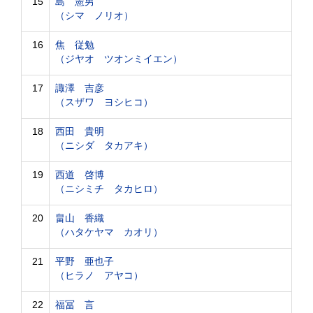
15
島 憲男
（シマ ノリオ）
16
焦 従勉
（ジヤオ ツオンミイエン）
17
諏澤 吉彦
（スザワ ヨシヒコ）
18
西田 貴明
（ニシダ タカアキ）
19
西道 啓博
（ニシミチ タカヒロ）
20
畠山 香織
（ハタケヤマ カオリ）
21
平野 亜也子
（ヒラノ アヤコ）
22
福冨 言