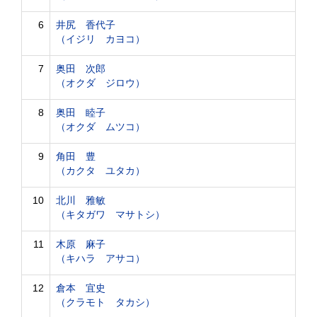
6
井尻 香代子
（イジリ カヨコ）
7
奥田 次郎
（オクダ ジロウ）
8
奥田 睦子
（オクダ ムツコ）
9
角田 豊
（カクタ ユタカ）
10
北川 雅敏
（キタガワ マサトシ）
11
木原 麻子
（キハラ アサコ）
12
倉本 宜史
（クラモト タカシ）