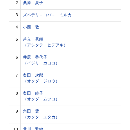
2
桑原 夏子
3
ズベデリ－コバ－ ミルカ
4
小西 敦
5
芦立 秀朗
（アシタテ ヒデアキ）
6
井尻 香代子
（イジリ カヨコ）
7
奥田 次郎
（オクダ ジロウ）
8
奥田 睦子
（オクダ ムツコ）
9
角田 豊
（カクタ ユタカ）
10
北川 雅敏