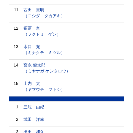
11
西田 貴明
（ニシダ タカアキ）
12
福冨 言
（フクトミ ゲン）
13
水口 充
（ミナクチ ミツル）
14
宮永 健太郎
（ミヤナガ ケンタロウ）
15
山内 太
（ヤマウチ フトシ）
1
三瓶 由紀
2
武田 洋幸
3
出田 和久