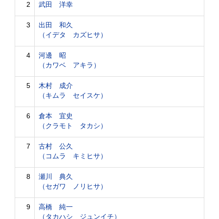
2
武田 洋幸
3
出田 和久
（イデタ カズヒサ）
4
河邊 昭
（カワベ アキラ）
5
木村 成介
（キムラ セイスケ）
6
倉本 宜史
（クラモト タカシ）
7
古村 公久
（コムラ キミヒサ）
8
瀬川 典久
（セガワ ノリヒサ）
9
高橋 純一
（タカハシ ジュンイチ）