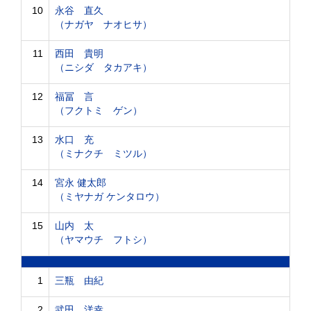
10
永谷 直久
（ナガヤ ナオヒサ）
11
西田 貴明
（ニシダ タカアキ）
12
福冨 言
（フクトミ ゲン）
13
水口 充
（ミナクチ ミツル）
14
宮永 健太郎
（ミヤナガ ケンタロウ）
15
山内 太
（ヤマウチ フトシ）
1
三瓶 由紀
2
武田 洋幸