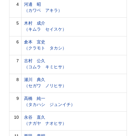
4
河邊 昭
（カワベ アキラ）
5
木村 成介
（キムラ セイスケ）
6
倉本 宜史
（クラモト タカシ）
7
古村 公久
（コムラ キミヒサ）
8
瀬川 典久
（セガワ ノリヒサ）
9
高橋 純一
（タカハシ ジュンイチ）
10
永谷 直久
（ナガヤ ナオヒサ）