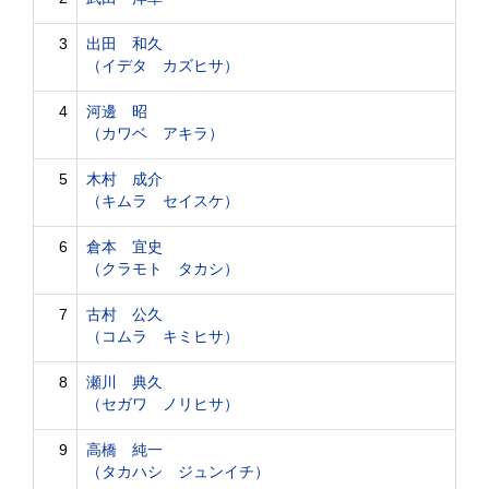
3
出田 和久
（イデタ カズヒサ）
4
河邊 昭
（カワベ アキラ）
5
木村 成介
（キムラ セイスケ）
6
倉本 宜史
（クラモト タカシ）
7
古村 公久
（コムラ キミヒサ）
8
瀬川 典久
（セガワ ノリヒサ）
9
高橋 純一
（タカハシ ジュンイチ）