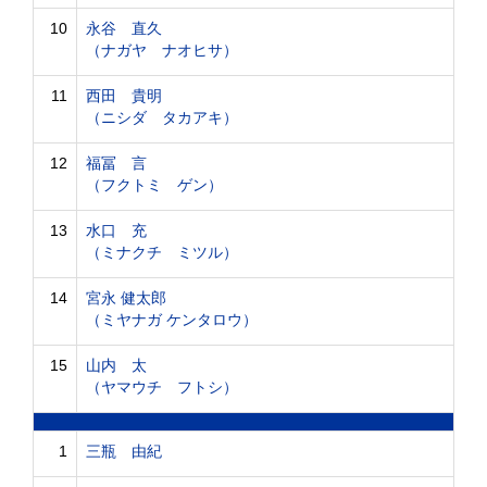
10
永谷 直久
（ナガヤ ナオヒサ）
11
西田 貴明
（ニシダ タカアキ）
12
福冨 言
（フクトミ ゲン）
13
水口 充
（ミナクチ ミツル）
14
宮永 健太郎
（ミヤナガ ケンタロウ）
15
山内 太
（ヤマウチ フトシ）
1
三瓶 由紀