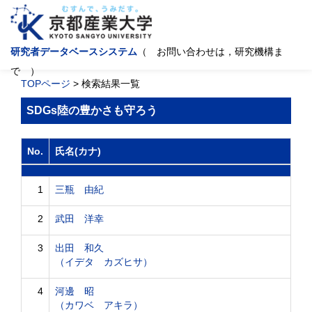
研究者データベースシステム
（ お問い合わせは，研究機構ま
で ）
TOPページ
> 検索結果一覧
SDGs陸の豊かさも守ろう
No.
氏名(カナ)
1
三瓶 由紀
2
武田 洋幸
3
出田 和久
（イデタ カズヒサ）
4
河邊 昭
（カワベ アキラ）