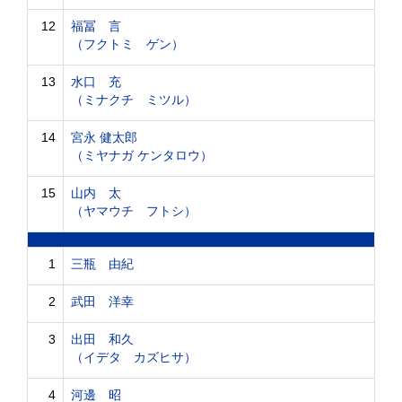
12
福冨 言
（フクトミ ゲン）
13
水口 充
（ミナクチ ミツル）
14
宮永 健太郎
（ミヤナガ ケンタロウ）
15
山内 太
（ヤマウチ フトシ）
1
三瓶 由紀
2
武田 洋幸
3
出田 和久
（イデタ カズヒサ）
4
河邊 昭