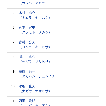
（カワベ アキラ）
5
木村 成介
（キムラ セイスケ）
6
倉本 宜史
（クラモト タカシ）
7
古村 公久
（コムラ キミヒサ）
8
瀬川 典久
（セガワ ノリヒサ）
9
高橋 純一
（タカハシ ジュンイチ）
10
永谷 直久
（ナガヤ ナオヒサ）
11
西田 貴明
（ニシダ タカアキ）