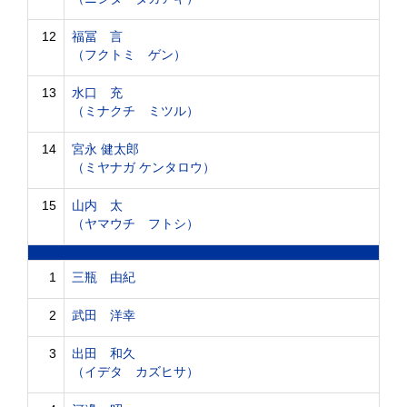
12
福冨 言
（フクトミ ゲン）
13
水口 充
（ミナクチ ミツル）
14
宮永 健太郎
（ミヤナガ ケンタロウ）
15
山内 太
（ヤマウチ フトシ）
1
三瓶 由紀
2
武田 洋幸
3
出田 和久
（イデタ カズヒサ）