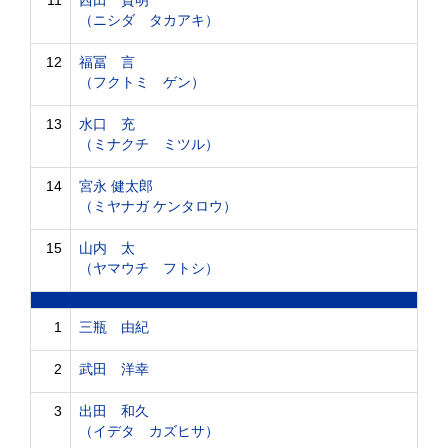
11
西田 貴明
（ニシダ タカアキ）
12
福冨 言
（フクトミ ゲン）
13
水口 充
（ミナクチ ミツル）
14
宮永 健太郎
（ミヤナガ ケンタロウ）
15
山内 太
（ヤマウチ フトシ）
1
三瓶 由紀
2
武田 洋幸
3
出田 和久
（イデタ カズヒサ）