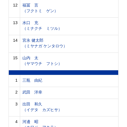
12
福冨 言
（フクトミ ゲン）
13
水口 充
（ミナクチ ミツル）
14
宮永 健太郎
（ミヤナガ ケンタロウ）
15
山内 太
（ヤマウチ フトシ）
1
三瓶 由紀
2
武田 洋幸
3
出田 和久
（イデタ カズヒサ）
4
河邊 昭