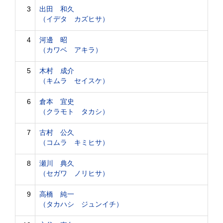
3
出田 和久
（イデタ カズヒサ）
4
河邊 昭
（カワベ アキラ）
5
木村 成介
（キムラ セイスケ）
6
倉本 宜史
（クラモト タカシ）
7
古村 公久
（コムラ キミヒサ）
8
瀬川 典久
（セガワ ノリヒサ）
9
高橋 純一
（タカハシ ジュンイチ）