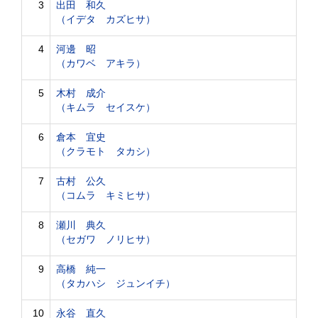
3
出田 和久
（イデタ カズヒサ）
4
河邊 昭
（カワベ アキラ）
5
木村 成介
（キムラ セイスケ）
6
倉本 宜史
（クラモト タカシ）
7
古村 公久
（コムラ キミヒサ）
8
瀬川 典久
（セガワ ノリヒサ）
9
高橋 純一
（タカハシ ジュンイチ）
10
永谷 直久