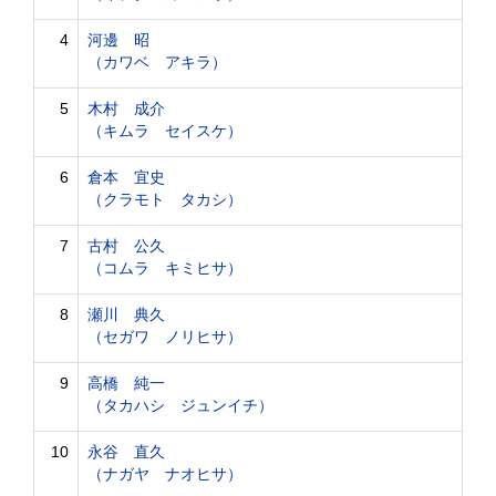
4
河邊 昭
（カワベ アキラ）
5
木村 成介
（キムラ セイスケ）
6
倉本 宜史
（クラモト タカシ）
7
古村 公久
（コムラ キミヒサ）
8
瀬川 典久
（セガワ ノリヒサ）
9
高橋 純一
（タカハシ ジュンイチ）
10
永谷 直久
（ナガヤ ナオヒサ）