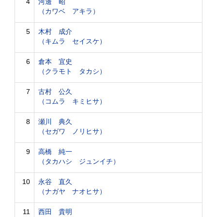
4
河邊 昭
（カワベ アキラ）
5
木村 成介
（キムラ セイスケ）
6
倉本 宜史
（クラモト タカシ）
7
古村 公久
（コムラ キミヒサ）
8
瀬川 典久
（セガワ ノリヒサ）
9
高橋 純一
（タカハシ ジュンイチ）
10
永谷 直久
（ナガヤ ナオヒサ）
11
西田 貴明