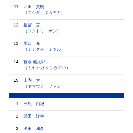
11
西田 貴明
（ニシダ タカアキ）
12
福冨 言
（フクトミ ゲン）
13
水口 充
（ミナクチ ミツル）
14
宮永 健太郎
（ミヤナガ ケンタロウ）
15
山内 太
（ヤマウチ フトシ）
1
三瓶 由紀
2
武田 洋幸
3
出田 和久