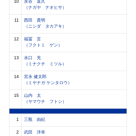
10
永谷 直久
（ナガヤ ナオヒサ）
11
西田 貴明
（ニシダ タカアキ）
12
福冨 言
（フクトミ ゲン）
13
水口 充
（ミナクチ ミツル）
14
宮永 健太郎
（ミヤナガ ケンタロウ）
15
山内 太
（ヤマウチ フトシ）
1
三瓶 由紀
2
武田 洋幸