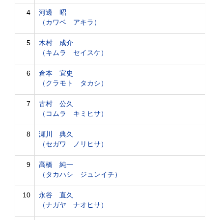
4
河邊 昭
（カワベ アキラ）
5
木村 成介
（キムラ セイスケ）
6
倉本 宜史
（クラモト タカシ）
7
古村 公久
（コムラ キミヒサ）
8
瀬川 典久
（セガワ ノリヒサ）
9
高橋 純一
（タカハシ ジュンイチ）
10
永谷 直久
（ナガヤ ナオヒサ）