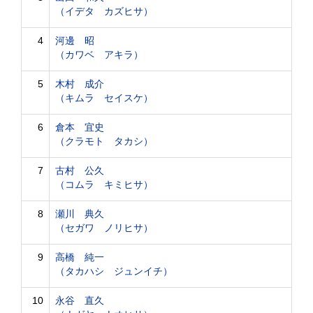
（イデタ カズヒサ）
4
河邊 昭
（カワベ アキラ）
5
木村 成介
（キムラ セイスケ）
6
倉本 宜史
（クラモト タカシ）
7
古村 公久
（コムラ キミヒサ）
8
瀬川 典久
（セガワ ノリヒサ）
9
高橋 純一
（タカハシ ジュンイチ）
10
永谷 直久