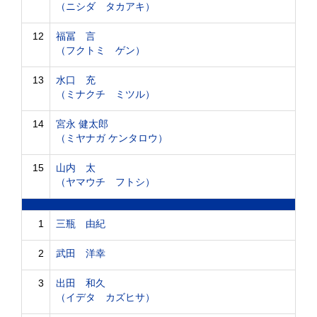
（ニシダ タカアキ）
12
福冨 言
（フクトミ ゲン）
13
水口 充
（ミナクチ ミツル）
14
宮永 健太郎
（ミヤナガ ケンタロウ）
15
山内 太
（ヤマウチ フトシ）
1
三瓶 由紀
2
武田 洋幸
3
出田 和久
（イデタ カズヒサ）