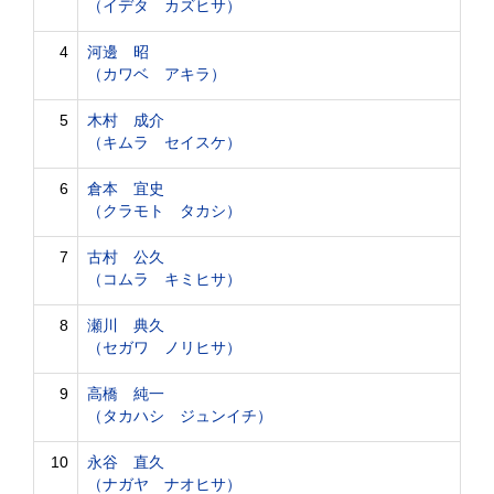
（イデタ カズヒサ）
4
河邊 昭
（カワベ アキラ）
5
木村 成介
（キムラ セイスケ）
6
倉本 宜史
（クラモト タカシ）
7
古村 公久
（コムラ キミヒサ）
8
瀬川 典久
（セガワ ノリヒサ）
9
高橋 純一
（タカハシ ジュンイチ）
10
永谷 直久
（ナガヤ ナオヒサ）