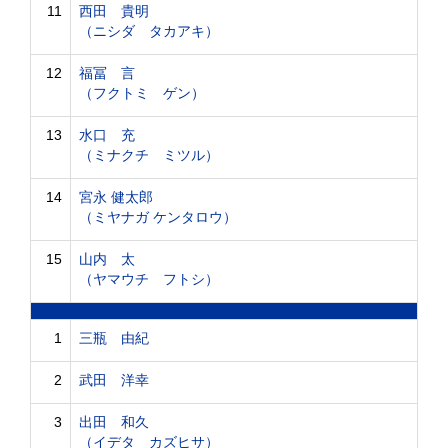
11
西田 貴明
（ニシダ タカアキ）
12
福冨 言
（フクトミ ゲン）
13
水口 充
（ミナクチ ミツル）
14
宮永 健太郎
（ミヤナガ ケンタロウ）
15
山内 太
（ヤマウチ フトシ）
1
三瓶 由紀
2
武田 洋幸
3
出田 和久
（イデタ カズヒサ）