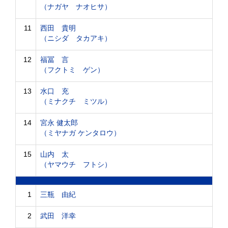
（ナガヤ ナオヒサ）
11
西田 貴明
（ニシダ タカアキ）
12
福冨 言
（フクトミ ゲン）
13
水口 充
（ミナクチ ミツル）
14
宮永 健太郎
（ミヤナガ ケンタロウ）
15
山内 太
（ヤマウチ フトシ）
1
三瓶 由紀
2
武田 洋幸