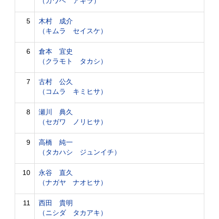
（カワベ アキラ）
5
木村 成介
（キムラ セイスケ）
6
倉本 宜史
（クラモト タカシ）
7
古村 公久
（コムラ キミヒサ）
8
瀬川 典久
（セガワ ノリヒサ）
9
高橋 純一
（タカハシ ジュンイチ）
10
永谷 直久
（ナガヤ ナオヒサ）
11
西田 貴明
（ニシダ タカアキ）