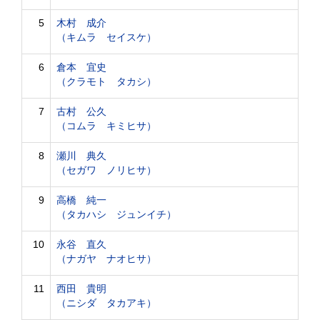
5
木村 成介
（キムラ セイスケ）
6
倉本 宜史
（クラモト タカシ）
7
古村 公久
（コムラ キミヒサ）
8
瀬川 典久
（セガワ ノリヒサ）
9
高橋 純一
（タカハシ ジュンイチ）
10
永谷 直久
（ナガヤ ナオヒサ）
11
西田 貴明
（ニシダ タカアキ）