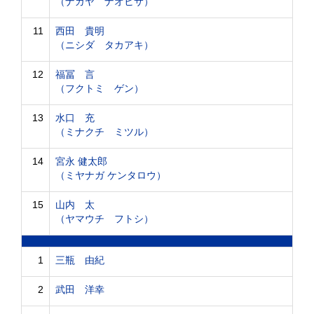
（ナガヤ ナオヒサ）
11
西田 貴明
（ニシダ タカアキ）
12
福冨 言
（フクトミ ゲン）
13
水口 充
（ミナクチ ミツル）
14
宮永 健太郎
（ミヤナガ ケンタロウ）
15
山内 太
（ヤマウチ フトシ）
1
三瓶 由紀
2
武田 洋幸