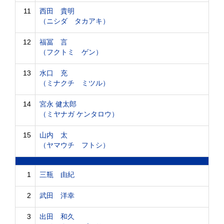
11
西田 貴明
（ニシダ タカアキ）
12
福冨 言
（フクトミ ゲン）
13
水口 充
（ミナクチ ミツル）
14
宮永 健太郎
（ミヤナガ ケンタロウ）
15
山内 太
（ヤマウチ フトシ）
1
三瓶 由紀
2
武田 洋幸
3
出田 和久