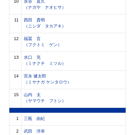
10
永谷 直久
（ナガヤ ナオヒサ）
11
西田 貴明
（ニシダ タカアキ）
12
福冨 言
（フクトミ ゲン）
13
水口 充
（ミナクチ ミツル）
14
宮永 健太郎
（ミヤナガ ケンタロウ）
15
山内 太
（ヤマウチ フトシ）
1
三瓶 由紀
2
武田 洋幸