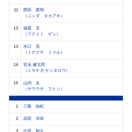
11
西田 貴明
（ニシダ タカアキ）
12
福冨 言
（フクトミ ゲン）
13
水口 充
（ミナクチ ミツル）
14
宮永 健太郎
（ミヤナガ ケンタロウ）
15
山内 太
（ヤマウチ フトシ）
1
三瓶 由紀
2
武田 洋幸
3
出田 和久