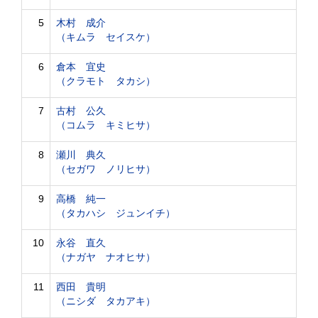
5
木村 成介
（キムラ セイスケ）
6
倉本 宜史
（クラモト タカシ）
7
古村 公久
（コムラ キミヒサ）
8
瀬川 典久
（セガワ ノリヒサ）
9
高橋 純一
（タカハシ ジュンイチ）
10
永谷 直久
（ナガヤ ナオヒサ）
11
西田 貴明
（ニシダ タカアキ）