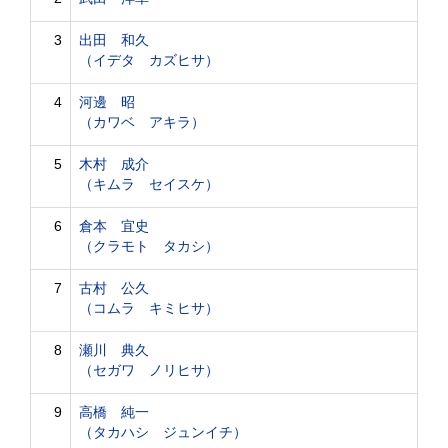
3
出田 和久
（イデタ カズヒサ）
4
河邊 昭
（カワベ アキラ）
5
木村 成介
（キムラ セイスケ）
6
倉本 宜史
（クラモト タカシ）
7
古村 公久
（コムラ キミヒサ）
8
瀬川 典久
（セガワ ノリヒサ）
9
高橋 純一
（タカハシ ジュンイチ）