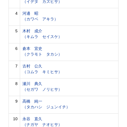
（イデタ カズヒサ）
4
河邊 昭
（カワベ アキラ）
5
木村 成介
（キムラ セイスケ）
6
倉本 宜史
（クラモト タカシ）
7
古村 公久
（コムラ キミヒサ）
8
瀬川 典久
（セガワ ノリヒサ）
9
高橋 純一
（タカハシ ジュンイチ）
10
永谷 直久
（ナガヤ ナオヒサ）