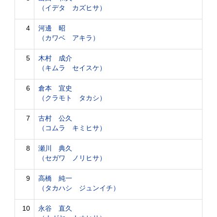
（イデタ カズヒサ）
4
河邊 昭
（カワベ アキラ）
5
木村 成介
（キムラ セイスケ）
6
倉本 宜史
（クラモト タカシ）
7
古村 公久
（コムラ キミヒサ）
8
瀬川 典久
（セガワ ノリヒサ）
9
高橋 純一
（タカハシ ジュンイチ）
10
永谷 直久