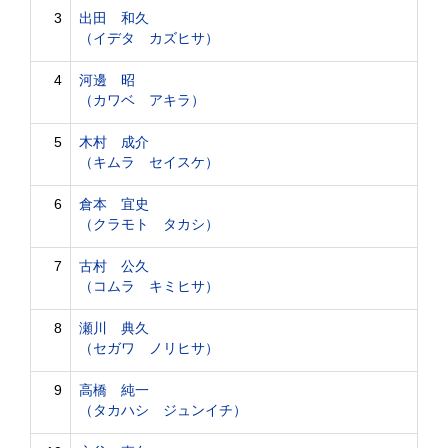
3
出田 和久
（イデタ カズヒサ）
4
河邊 昭
（カワベ アキラ）
5
木村 成介
（キムラ セイスケ）
6
倉本 宜史
（クラモト タカシ）
7
古村 公久
（コムラ キミヒサ）
8
瀬川 典久
（セガワ ノリヒサ）
9
高橋 純一
（タカハシ ジュンイチ）