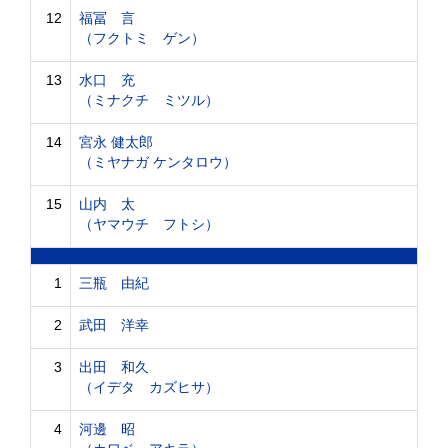
12
福冨 言
（フクトミ ゲン）
13
水口 充
（ミナクチ ミツル）
14
宮永 健太郎
（ミヤナガ ケンタロウ）
15
山内 太
（ヤマウチ フトシ）
1
三瓶 由紀
2
武田 洋幸
3
出田 和久
（イデタ カズヒサ）
4
河邊 昭