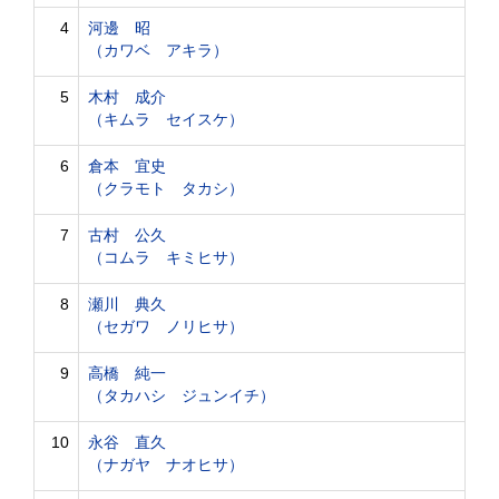
4
河邊 昭
（カワベ アキラ）
5
木村 成介
（キムラ セイスケ）
6
倉本 宜史
（クラモト タカシ）
7
古村 公久
（コムラ キミヒサ）
8
瀬川 典久
（セガワ ノリヒサ）
9
高橋 純一
（タカハシ ジュンイチ）
10
永谷 直久
（ナガヤ ナオヒサ）