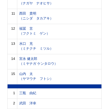
（ナガヤ ナオヒサ）
11
西田 貴明
（ニシダ タカアキ）
12
福冨 言
（フクトミ ゲン）
13
水口 充
（ミナクチ ミツル）
14
宮永 健太郎
（ミヤナガ ケンタロウ）
15
山内 太
（ヤマウチ フトシ）
1
三瓶 由紀
2
武田 洋幸