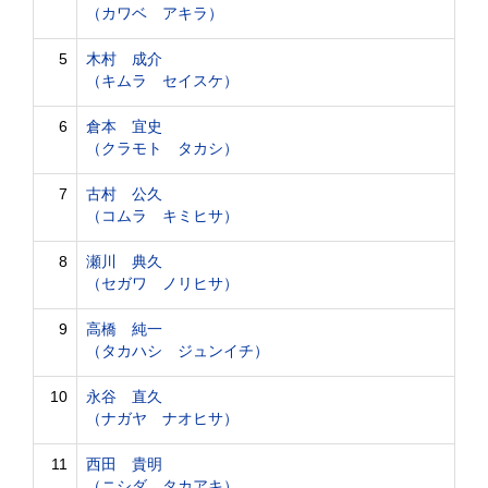
（カワベ アキラ）
5
木村 成介
（キムラ セイスケ）
6
倉本 宜史
（クラモト タカシ）
7
古村 公久
（コムラ キミヒサ）
8
瀬川 典久
（セガワ ノリヒサ）
9
高橋 純一
（タカハシ ジュンイチ）
10
永谷 直久
（ナガヤ ナオヒサ）
11
西田 貴明
（ニシダ タカアキ）