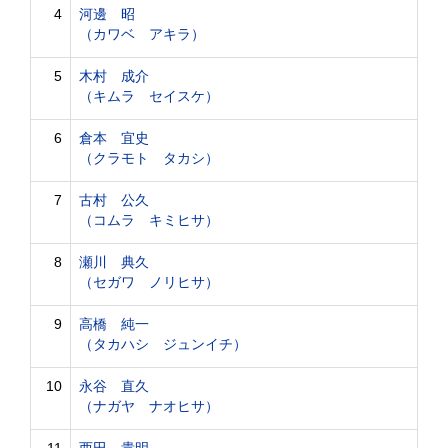
4
河邊 昭
（カワベ アキラ）
5
木村 成介
（キムラ セイスケ）
6
倉本 宜史
（クラモト タカシ）
7
古村 公久
（コムラ キミヒサ）
8
瀬川 典久
（セガワ ノリヒサ）
9
高橋 純一
（タカハシ ジュンイチ）
10
永谷 直久
（ナガヤ ナオヒサ）