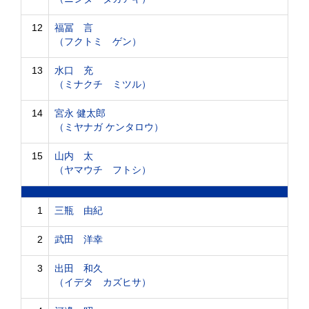
12
福冨 言
（フクトミ ゲン）
13
水口 充
（ミナクチ ミツル）
14
宮永 健太郎
（ミヤナガ ケンタロウ）
15
山内 太
（ヤマウチ フトシ）
1
三瓶 由紀
2
武田 洋幸
3
出田 和久
（イデタ カズヒサ）