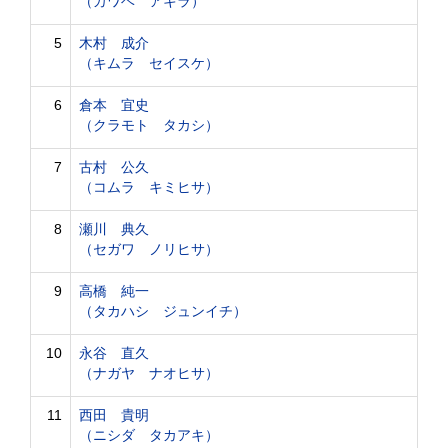
（カワベ アキラ）
5
木村 成介
（キムラ セイスケ）
6
倉本 宜史
（クラモト タカシ）
7
古村 公久
（コムラ キミヒサ）
8
瀬川 典久
（セガワ ノリヒサ）
9
高橋 純一
（タカハシ ジュンイチ）
10
永谷 直久
（ナガヤ ナオヒサ）
11
西田 貴明
（ニシダ タカアキ）