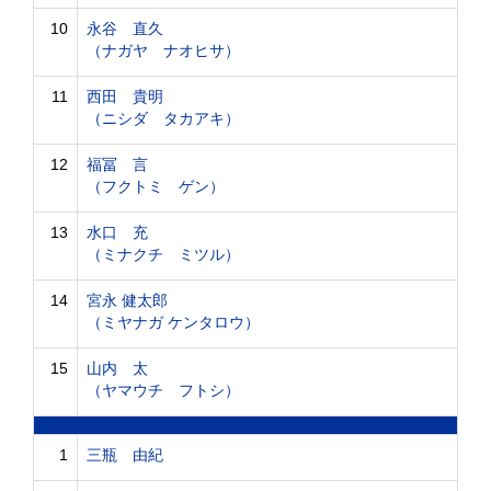
10
永谷 直久
（ナガヤ ナオヒサ）
11
西田 貴明
（ニシダ タカアキ）
12
福冨 言
（フクトミ ゲン）
13
水口 充
（ミナクチ ミツル）
14
宮永 健太郎
（ミヤナガ ケンタロウ）
15
山内 太
（ヤマウチ フトシ）
1
三瓶 由紀