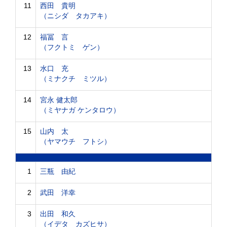
11
西田 貴明
（ニシダ タカアキ）
12
福冨 言
（フクトミ ゲン）
13
水口 充
（ミナクチ ミツル）
14
宮永 健太郎
（ミヤナガ ケンタロウ）
15
山内 太
（ヤマウチ フトシ）
1
三瓶 由紀
2
武田 洋幸
3
出田 和久
（イデタ カズヒサ）