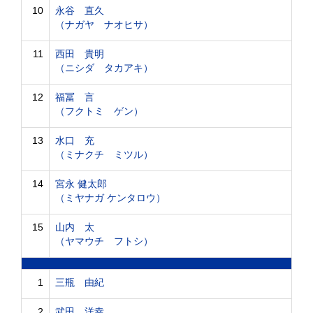
10
永谷 直久
（ナガヤ ナオヒサ）
11
西田 貴明
（ニシダ タカアキ）
12
福冨 言
（フクトミ ゲン）
13
水口 充
（ミナクチ ミツル）
14
宮永 健太郎
（ミヤナガ ケンタロウ）
15
山内 太
（ヤマウチ フトシ）
1
三瓶 由紀
2
武田 洋幸