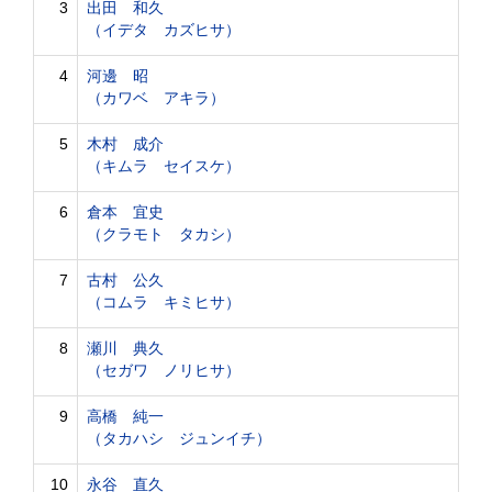
3
出田 和久
（イデタ カズヒサ）
4
河邊 昭
（カワベ アキラ）
5
木村 成介
（キムラ セイスケ）
6
倉本 宜史
（クラモト タカシ）
7
古村 公久
（コムラ キミヒサ）
8
瀬川 典久
（セガワ ノリヒサ）
9
高橋 純一
（タカハシ ジュンイチ）
10
永谷 直久