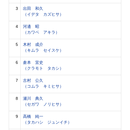
3
出田 和久
（イデタ カズヒサ）
4
河邊 昭
（カワベ アキラ）
5
木村 成介
（キムラ セイスケ）
6
倉本 宜史
（クラモト タカシ）
7
古村 公久
（コムラ キミヒサ）
8
瀬川 典久
（セガワ ノリヒサ）
9
高橋 純一
（タカハシ ジュンイチ）