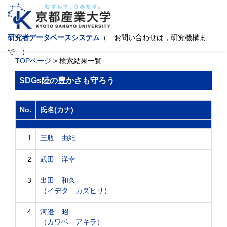
研究者データベースシステム
（ お問い合わせは，研究機構ま
で ）
TOPページ
> 検索結果一覧
SDGs陸の豊かさも守ろう
No.
氏名(カナ)
1
三瓶 由紀
2
武田 洋幸
3
出田 和久
（イデタ カズヒサ）
4
河邊 昭
（カワベ アキラ）