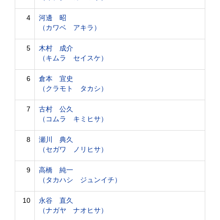
4
河邊 昭
（カワベ アキラ）
5
木村 成介
（キムラ セイスケ）
6
倉本 宜史
（クラモト タカシ）
7
古村 公久
（コムラ キミヒサ）
8
瀬川 典久
（セガワ ノリヒサ）
9
高橋 純一
（タカハシ ジュンイチ）
10
永谷 直久
（ナガヤ ナオヒサ）