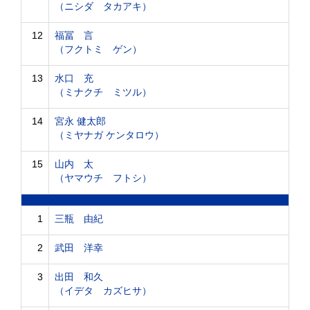
（ニシダ タカアキ）
12
福冨 言
（フクトミ ゲン）
13
水口 充
（ミナクチ ミツル）
14
宮永 健太郎
（ミヤナガ ケンタロウ）
15
山内 太
（ヤマウチ フトシ）
1
三瓶 由紀
2
武田 洋幸
3
出田 和久
（イデタ カズヒサ）