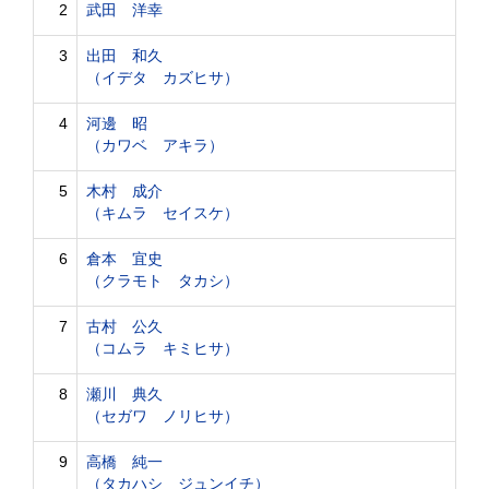
2
武田 洋幸
3
出田 和久
（イデタ カズヒサ）
4
河邊 昭
（カワベ アキラ）
5
木村 成介
（キムラ セイスケ）
6
倉本 宜史
（クラモト タカシ）
7
古村 公久
（コムラ キミヒサ）
8
瀬川 典久
（セガワ ノリヒサ）
9
高橋 純一
（タカハシ ジュンイチ）