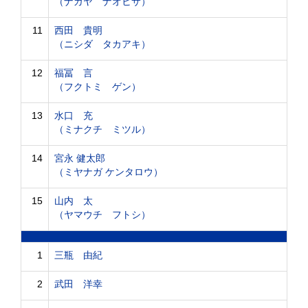
（ナガヤ ナオヒサ）
11
西田 貴明
（ニシダ タカアキ）
12
福冨 言
（フクトミ ゲン）
13
水口 充
（ミナクチ ミツル）
14
宮永 健太郎
（ミヤナガ ケンタロウ）
15
山内 太
（ヤマウチ フトシ）
1
三瓶 由紀
2
武田 洋幸