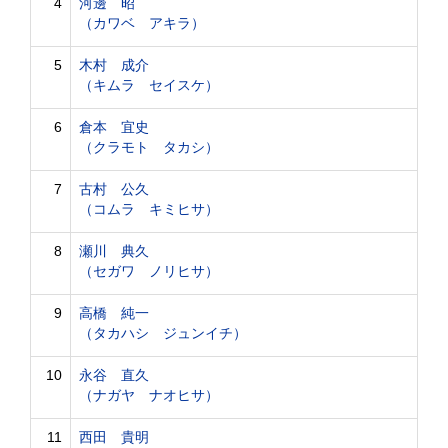
4
河邊 昭
（カワベ アキラ）
5
木村 成介
（キムラ セイスケ）
6
倉本 宜史
（クラモト タカシ）
7
古村 公久
（コムラ キミヒサ）
8
瀬川 典久
（セガワ ノリヒサ）
9
高橋 純一
（タカハシ ジュンイチ）
10
永谷 直久
（ナガヤ ナオヒサ）
11
西田 貴明