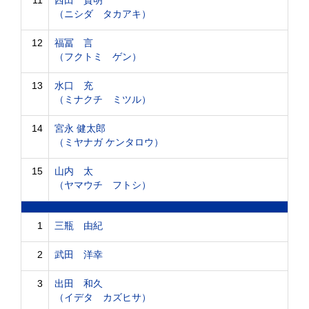
11
西田 貴明
（ニシダ タカアキ）
12
福冨 言
（フクトミ ゲン）
13
水口 充
（ミナクチ ミツル）
14
宮永 健太郎
（ミヤナガ ケンタロウ）
15
山内 太
（ヤマウチ フトシ）
1
三瓶 由紀
2
武田 洋幸
3
出田 和久
（イデタ カズヒサ）