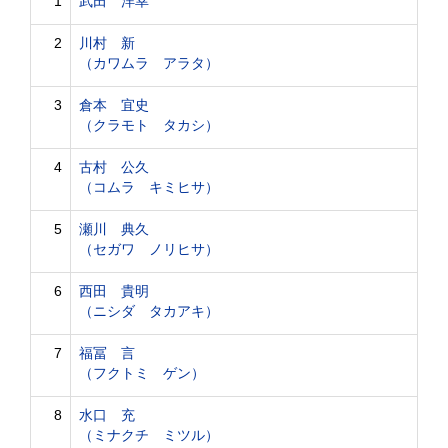
1
武田 洋幸
2
川村 新
（カワムラ アラタ）
3
倉本 宜史
（クラモト タカシ）
4
古村 公久
（コムラ キミヒサ）
5
瀬川 典久
（セガワ ノリヒサ）
6
西田 貴明
（ニシダ タカアキ）
7
福冨 言
（フクトミ ゲン）
8
水口 充
（ミナクチ ミツル）