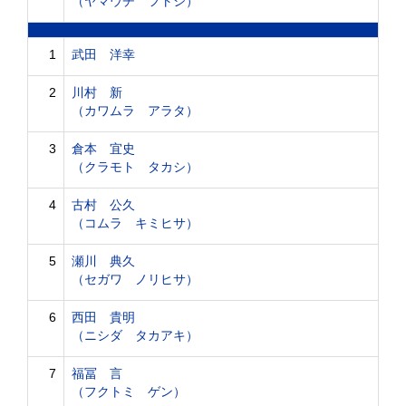
（ヤマウチ フトシ）
1
武田 洋幸
2
川村 新
（カワムラ アラタ）
3
倉本 宜史
（クラモト タカシ）
4
古村 公久
（コムラ キミヒサ）
5
瀬川 典久
（セガワ ノリヒサ）
6
西田 貴明
（ニシダ タカアキ）
7
福冨 言
（フクトミ ゲン）