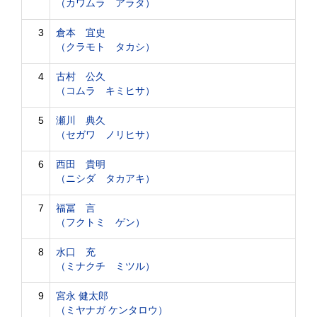
（カワムラ アラタ）
3
倉本 宜史
（クラモト タカシ）
4
古村 公久
（コムラ キミヒサ）
5
瀬川 典久
（セガワ ノリヒサ）
6
西田 貴明
（ニシダ タカアキ）
7
福冨 言
（フクトミ ゲン）
8
水口 充
（ミナクチ ミツル）
9
宮永 健太郎
（ミヤナガ ケンタロウ）