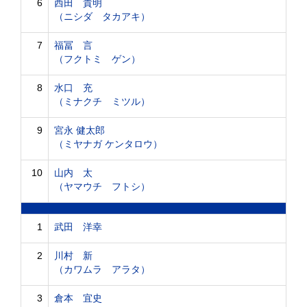
6
西田 貴明
（ニシダ タカアキ）
7
福冨 言
（フクトミ ゲン）
8
水口 充
（ミナクチ ミツル）
9
宮永 健太郎
（ミヤナガ ケンタロウ）
10
山内 太
（ヤマウチ フトシ）
1
武田 洋幸
2
川村 新
（カワムラ アラタ）
3
倉本 宜史