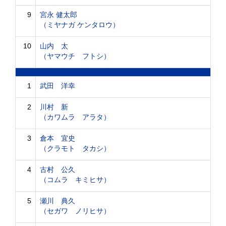
9
宮永 健太郎
（ミヤナガ ケンタロウ）
10
山内 太
（ヤマウチ フトシ）
1
武田 洋幸
2
川村 新
（カワムラ アラタ）
3
倉本 宜史
（クラモト タカシ）
4
古村 公久
（コムラ キミヒサ）
5
瀬川 典久
（セガワ ノリヒサ）