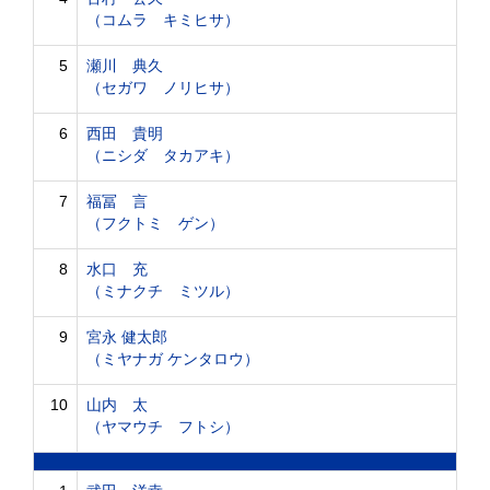
（コムラ キミヒサ）
5
瀬川 典久
（セガワ ノリヒサ）
6
西田 貴明
（ニシダ タカアキ）
7
福冨 言
（フクトミ ゲン）
8
水口 充
（ミナクチ ミツル）
9
宮永 健太郎
（ミヤナガ ケンタロウ）
10
山内 太
（ヤマウチ フトシ）