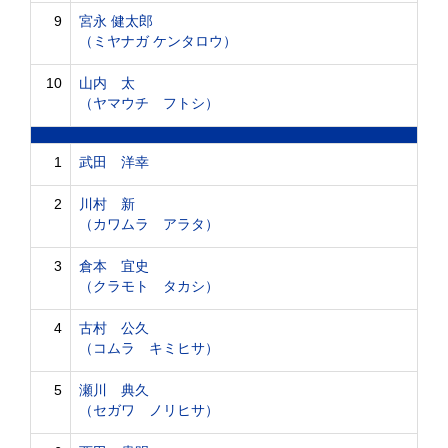
9
宮永 健太郎
（ミヤナガ ケンタロウ）
10
山内 太
（ヤマウチ フトシ）
1
武田 洋幸
2
川村 新
（カワムラ アラタ）
3
倉本 宜史
（クラモト タカシ）
4
古村 公久
（コムラ キミヒサ）
5
瀬川 典久
（セガワ ノリヒサ）