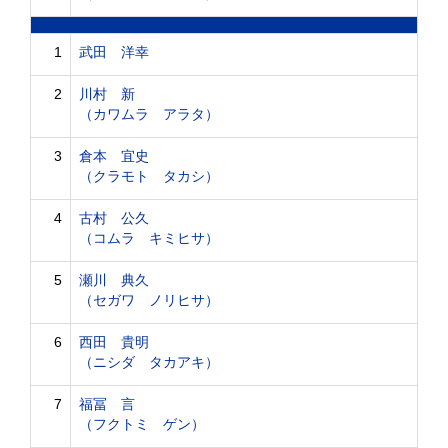
1
武田 洋幸
2
川村 新
（カワムラ アラタ）
3
倉本 宜史
（クラモト タカシ）
4
古村 公久
（コムラ キミヒサ）
5
瀬川 典久
（セガワ ノリヒサ）
6
西田 貴明
（ニシダ タカアキ）
7
福冨 言
（フクトミ ゲン）