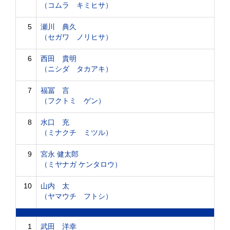
（コムラ キミヒサ）
5
瀬川 典久
（セガワ ノリヒサ）
6
西田 貴明
（ニシダ タカアキ）
7
福冨 言
（フクトミ ゲン）
8
水口 充
（ミナクチ ミツル）
9
宮永 健太郎
（ミヤナガ ケンタロウ）
10
山内 太
（ヤマウチ フトシ）
1
武田 洋幸