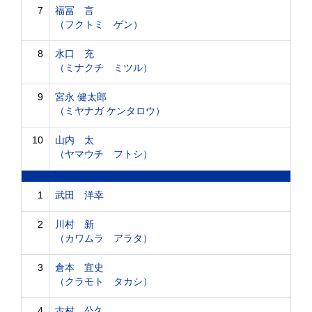
7
福冨 言
（フクトミ ゲン）
8
水口 充
（ミナクチ ミツル）
9
宮永 健太郎
（ミヤナガ ケンタロウ）
10
山内 太
（ヤマウチ フトシ）
1
武田 洋幸
2
川村 新
（カワムラ アラタ）
3
倉本 宜史
（クラモト タカシ）
4
古村 公久