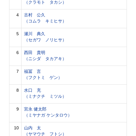
（クラモト タカシ）
4
古村 公久
（コムラ キミヒサ）
5
瀬川 典久
（セガワ ノリヒサ）
6
西田 貴明
（ニシダ タカアキ）
7
福冨 言
（フクトミ ゲン）
8
水口 充
（ミナクチ ミツル）
9
宮永 健太郎
（ミヤナガ ケンタロウ）
10
山内 太
（ヤマウチ フトシ）