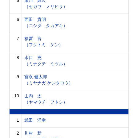
5
瀬川 典久
（セガワ ノリヒサ）
6
西田 貴明
（ニシダ タカアキ）
7
福冨 言
（フクトミ ゲン）
8
水口 充
（ミナクチ ミツル）
9
宮永 健太郎
（ミヤナガ ケンタロウ）
10
山内 太
（ヤマウチ フトシ）
1
武田 洋幸
2
川村 新