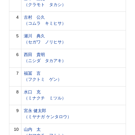
（クラモト タカシ）
4
古村 公久
（コムラ キミヒサ）
5
瀬川 典久
（セガワ ノリヒサ）
6
西田 貴明
（ニシダ タカアキ）
7
福冨 言
（フクトミ ゲン）
8
水口 充
（ミナクチ ミツル）
9
宮永 健太郎
（ミヤナガ ケンタロウ）
10
山内 太