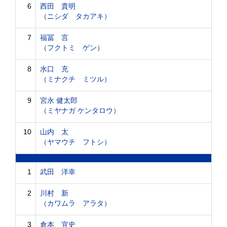
6
西田 貴明
（ニシダ タカアキ）
7
福冨 言
（フクトミ ゲン）
8
水口 充
（ミナクチ ミツル）
9
宮永 健太郎
（ミヤナガ ケンタロウ）
10
山内 太
（ヤマウチ フトシ）
1
武田 洋幸
2
川村 新
（カワムラ アラタ）
3
倉本 宜史