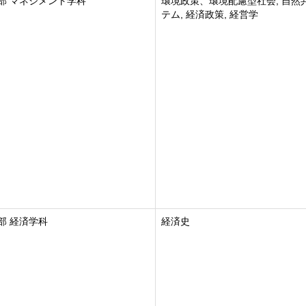
部 マネジメント学科
環境政策、環境配慮型社会, 自然
テム, 経済政策, 経営学
部 経済学科
経済史