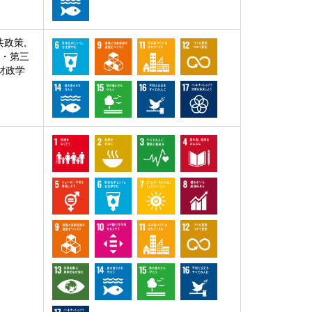
共政策,
業・第三
 財政学