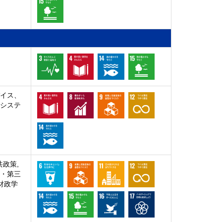
バイス、
、システ
共政策,
業・第三
 財政学