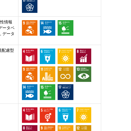
感性情報
 データベ
, データ
境配慮型