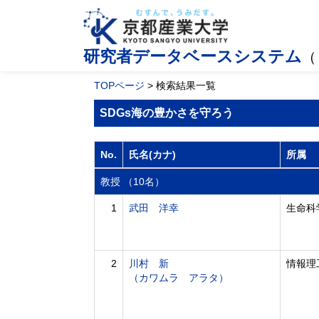
研究者データベースシステム
（
TOPページ
> 検索結果一覧
SDGs海の豊かさを守ろう
No.
氏名(カナ)
所属
教授 （10名）
1
武田 洋幸
生命科
2
川村 新
情報理
（カワムラ アラタ）