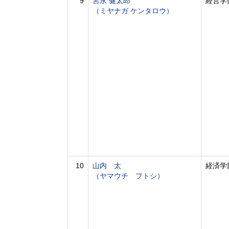
9
宮永 健太郎
経営学
（ミヤナガ ケンタロウ）
10
山内 太
経済学
（ヤマウチ フトシ）