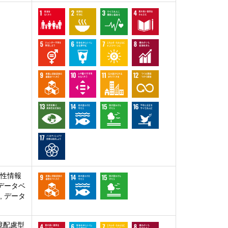
感性情報
 データベ
, データ
境配慮型