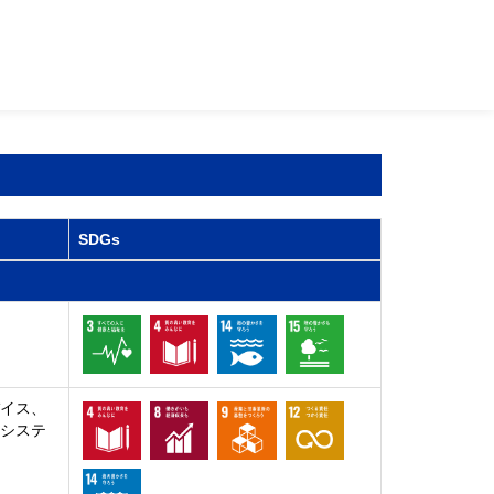
SDGs
バイス、
、システ