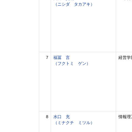
（ニシダ タカアキ）
7
福冨 言
経営学
（フクトミ ゲン）
8
水口 充
情報理
（ミナクチ ミツル）