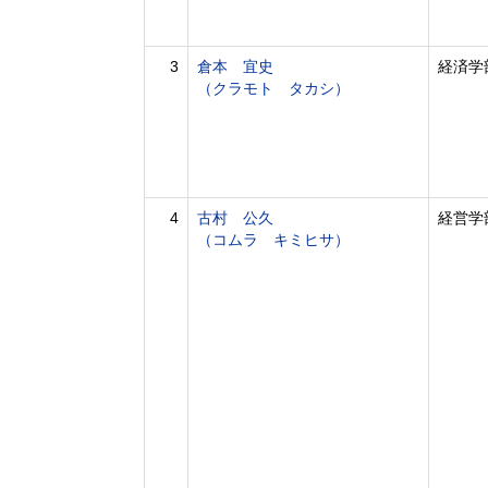
3
倉本 宜史
経済学
（クラモト タカシ）
4
古村 公久
経営学
（コムラ キミヒサ）