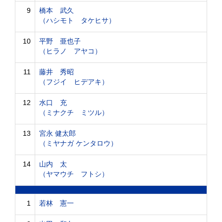
9
橋本 武久
（ハシモト タケヒサ）
10
平野 亜也子
（ヒラノ アヤコ）
11
藤井 秀昭
（フジイ ヒデアキ）
12
水口 充
（ミナクチ ミツル）
13
宮永 健太郎
（ミヤナガ ケンタロウ）
14
山内 太
（ヤマウチ フトシ）
1
若林 憲一