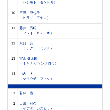
（ハシモト タケヒサ）
10
平野 亜也子
（ヒラノ アヤコ）
11
藤井 秀昭
（フジイ ヒデアキ）
12
水口 充
（ミナクチ ミツル）
13
宮永 健太郎
（ミヤナガ ケンタロウ）
14
山内 太
（ヤマウチ フトシ）
1
若林 憲一
2
出田 和久
（イデタ カズヒサ）