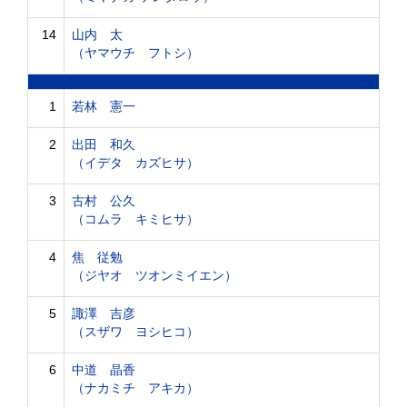
14
山内 太
（ヤマウチ フトシ）
1
若林 憲一
2
出田 和久
（イデタ カズヒサ）
3
古村 公久
（コムラ キミヒサ）
4
焦 従勉
（ジヤオ ツオンミイエン）
5
諏澤 吉彦
（スザワ ヨシヒコ）
6
中道 晶香
（ナカミチ アキカ）