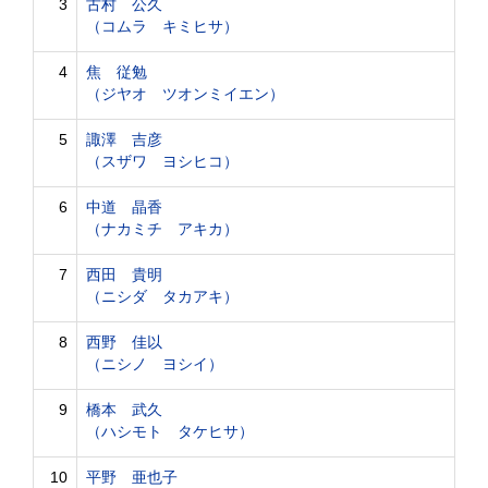
3
古村 公久
（コムラ キミヒサ）
4
焦 従勉
（ジヤオ ツオンミイエン）
5
諏澤 吉彦
（スザワ ヨシヒコ）
6
中道 晶香
（ナカミチ アキカ）
7
西田 貴明
（ニシダ タカアキ）
8
西野 佳以
（ニシノ ヨシイ）
9
橋本 武久
（ハシモト タケヒサ）
10
平野 亜也子