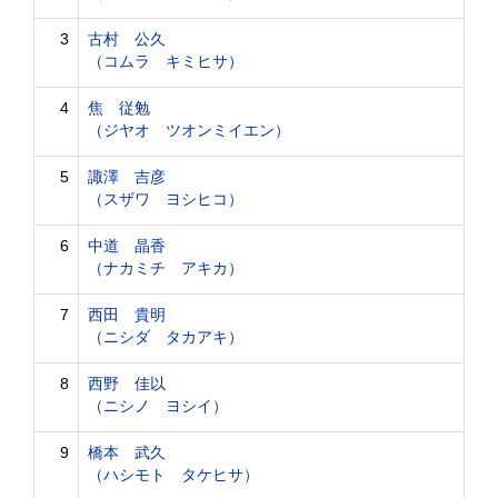
3
古村 公久
（コムラ キミヒサ）
4
焦 従勉
（ジヤオ ツオンミイエン）
5
諏澤 吉彦
（スザワ ヨシヒコ）
6
中道 晶香
（ナカミチ アキカ）
7
西田 貴明
（ニシダ タカアキ）
8
西野 佳以
（ニシノ ヨシイ）
9
橋本 武久
（ハシモト タケヒサ）