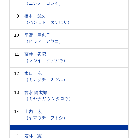
（ニシノ ヨシイ）
9
橋本 武久
（ハシモト タケヒサ）
10
平野 亜也子
（ヒラノ アヤコ）
11
藤井 秀昭
（フジイ ヒデアキ）
12
水口 充
（ミナクチ ミツル）
13
宮永 健太郎
（ミヤナガ ケンタロウ）
14
山内 太
（ヤマウチ フトシ）
1
若林 憲一