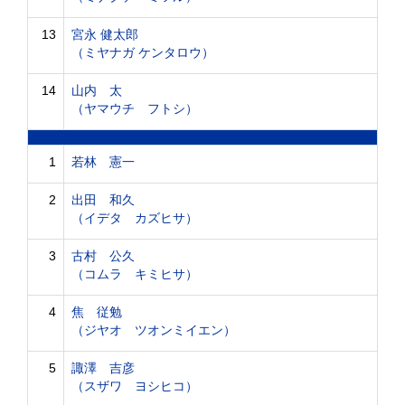
13
宮永 健太郎
（ミヤナガ ケンタロウ）
14
山内 太
（ヤマウチ フトシ）
1
若林 憲一
2
出田 和久
（イデタ カズヒサ）
3
古村 公久
（コムラ キミヒサ）
4
焦 従勉
（ジヤオ ツオンミイエン）
5
諏澤 吉彦
（スザワ ヨシヒコ）