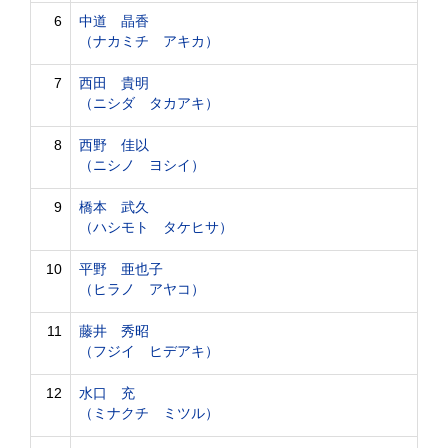
6
中道 晶香
（ナカミチ アキカ）
7
西田 貴明
（ニシダ タカアキ）
8
西野 佳以
（ニシノ ヨシイ）
9
橋本 武久
（ハシモト タケヒサ）
10
平野 亜也子
（ヒラノ アヤコ）
11
藤井 秀昭
（フジイ ヒデアキ）
12
水口 充
（ミナクチ ミツル）