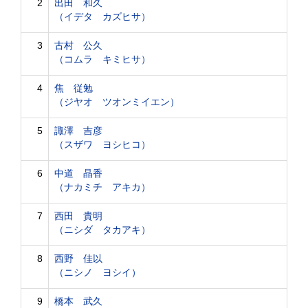
2
出田 和久
（イデタ カズヒサ）
3
古村 公久
（コムラ キミヒサ）
4
焦 従勉
（ジヤオ ツオンミイエン）
5
諏澤 吉彦
（スザワ ヨシヒコ）
6
中道 晶香
（ナカミチ アキカ）
7
西田 貴明
（ニシダ タカアキ）
8
西野 佳以
（ニシノ ヨシイ）
9
橋本 武久