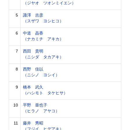
（ジヤオ ツオンミイエン）
5
諏澤 吉彦
（スザワ ヨシヒコ）
6
中道 晶香
（ナカミチ アキカ）
7
西田 貴明
（ニシダ タカアキ）
8
西野 佳以
（ニシノ ヨシイ）
9
橋本 武久
（ハシモト タケヒサ）
10
平野 亜也子
（ヒラノ アヤコ）
11
藤井 秀昭
（フジイ ヒデアキ）