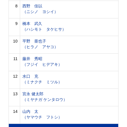
8
西野 佳以
（ニシノ ヨシイ）
9
橋本 武久
（ハシモト タケヒサ）
10
平野 亜也子
（ヒラノ アヤコ）
11
藤井 秀昭
（フジイ ヒデアキ）
12
水口 充
（ミナクチ ミツル）
13
宮永 健太郎
（ミヤナガ ケンタロウ）
14
山内 太
（ヤマウチ フトシ）