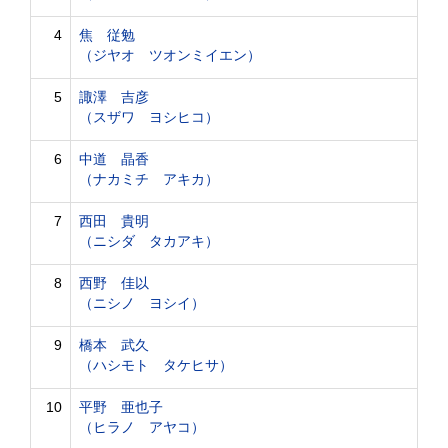
4
焦 従勉
（ジヤオ ツオンミイエン）
5
諏澤 吉彦
（スザワ ヨシヒコ）
6
中道 晶香
（ナカミチ アキカ）
7
西田 貴明
（ニシダ タカアキ）
8
西野 佳以
（ニシノ ヨシイ）
9
橋本 武久
（ハシモト タケヒサ）
10
平野 亜也子
（ヒラノ アヤコ）