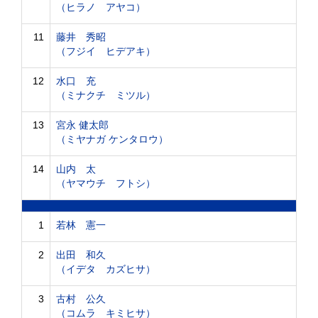
（ヒラノ アヤコ）
11
藤井 秀昭
（フジイ ヒデアキ）
12
水口 充
（ミナクチ ミツル）
13
宮永 健太郎
（ミヤナガ ケンタロウ）
14
山内 太
（ヤマウチ フトシ）
1
若林 憲一
2
出田 和久
（イデタ カズヒサ）
3
古村 公久
（コムラ キミヒサ）