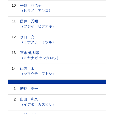
10
平野 亜也子
（ヒラノ アヤコ）
11
藤井 秀昭
（フジイ ヒデアキ）
12
水口 充
（ミナクチ ミツル）
13
宮永 健太郎
（ミヤナガ ケンタロウ）
14
山内 太
（ヤマウチ フトシ）
1
若林 憲一
2
出田 和久
（イデタ カズヒサ）