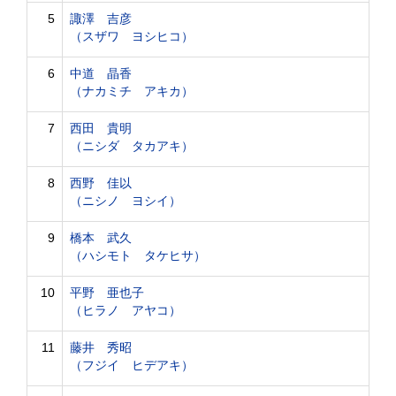
5
諏澤 吉彦
（スザワ ヨシヒコ）
6
中道 晶香
（ナカミチ アキカ）
7
西田 貴明
（ニシダ タカアキ）
8
西野 佳以
（ニシノ ヨシイ）
9
橋本 武久
（ハシモト タケヒサ）
10
平野 亜也子
（ヒラノ アヤコ）
11
藤井 秀昭
（フジイ ヒデアキ）