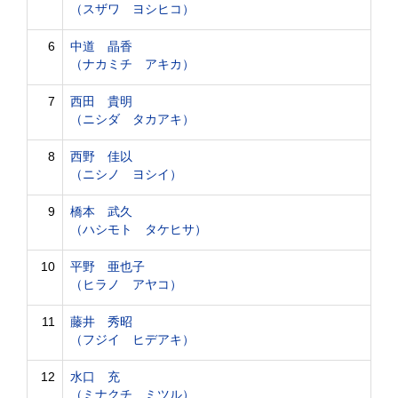
（スザワ ヨシヒコ）
6
中道 晶香
（ナカミチ アキカ）
7
西田 貴明
（ニシダ タカアキ）
8
西野 佳以
（ニシノ ヨシイ）
9
橋本 武久
（ハシモト タケヒサ）
10
平野 亜也子
（ヒラノ アヤコ）
11
藤井 秀昭
（フジイ ヒデアキ）
12
水口 充
（ミナクチ ミツル）