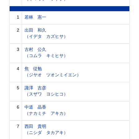
1
若林 憲一
2
出田 和久
（イデタ カズヒサ）
3
古村 公久
（コムラ キミヒサ）
4
焦 従勉
（ジヤオ ツオンミイエン）
5
諏澤 吉彦
（スザワ ヨシヒコ）
6
中道 晶香
（ナカミチ アキカ）
7
西田 貴明
（ニシダ タカアキ）