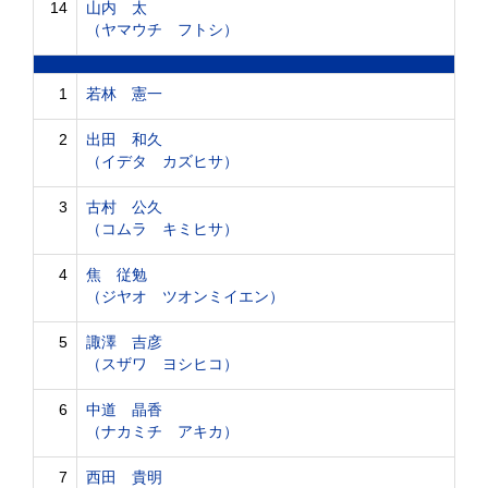
14
山内 太
（ヤマウチ フトシ）
1
若林 憲一
2
出田 和久
（イデタ カズヒサ）
3
古村 公久
（コムラ キミヒサ）
4
焦 従勉
（ジヤオ ツオンミイエン）
5
諏澤 吉彦
（スザワ ヨシヒコ）
6
中道 晶香
（ナカミチ アキカ）
7
西田 貴明