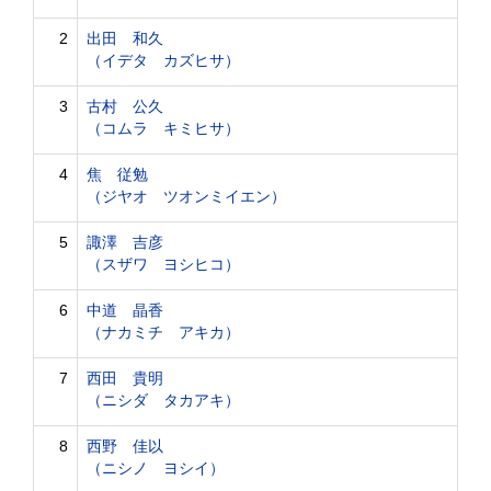
2
出田 和久
（イデタ カズヒサ）
3
古村 公久
（コムラ キミヒサ）
4
焦 従勉
（ジヤオ ツオンミイエン）
5
諏澤 吉彦
（スザワ ヨシヒコ）
6
中道 晶香
（ナカミチ アキカ）
7
西田 貴明
（ニシダ タカアキ）
8
西野 佳以
（ニシノ ヨシイ）