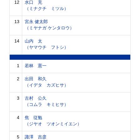
12
水口 充
（ミナクチ ミツル）
13
宮永 健太郎
（ミヤナガ ケンタロウ）
14
山内 太
（ヤマウチ フトシ）
1
若林 憲一
2
出田 和久
（イデタ カズヒサ）
3
古村 公久
（コムラ キミヒサ）
4
焦 従勉
（ジヤオ ツオンミイエン）
5
諏澤 吉彦