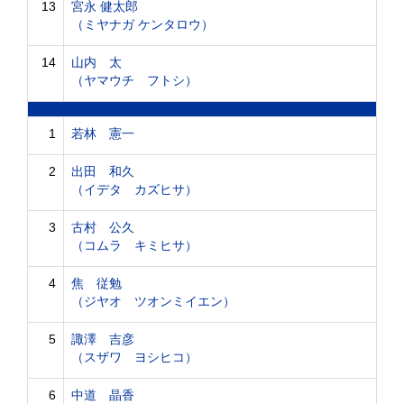
13
宮永 健太郎
（ミヤナガ ケンタロウ）
14
山内 太
（ヤマウチ フトシ）
1
若林 憲一
2
出田 和久
（イデタ カズヒサ）
3
古村 公久
（コムラ キミヒサ）
4
焦 従勉
（ジヤオ ツオンミイエン）
5
諏澤 吉彦
（スザワ ヨシヒコ）
6
中道 晶香