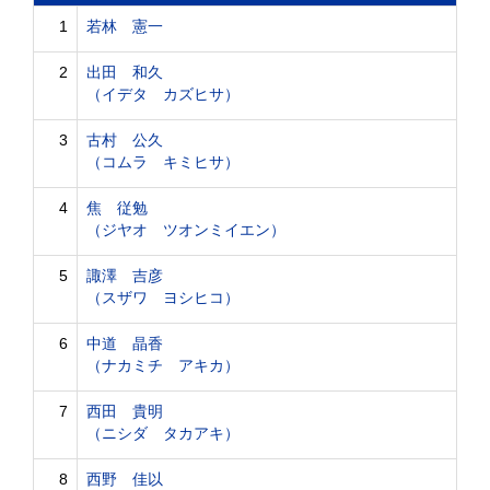
1
若林 憲一
2
出田 和久
（イデタ カズヒサ）
3
古村 公久
（コムラ キミヒサ）
4
焦 従勉
（ジヤオ ツオンミイエン）
5
諏澤 吉彦
（スザワ ヨシヒコ）
6
中道 晶香
（ナカミチ アキカ）
7
西田 貴明
（ニシダ タカアキ）
8
西野 佳以