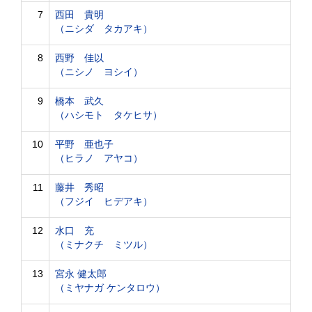
7
西田 貴明
（ニシダ タカアキ）
8
西野 佳以
（ニシノ ヨシイ）
9
橋本 武久
（ハシモト タケヒサ）
10
平野 亜也子
（ヒラノ アヤコ）
11
藤井 秀昭
（フジイ ヒデアキ）
12
水口 充
（ミナクチ ミツル）
13
宮永 健太郎
（ミヤナガ ケンタロウ）