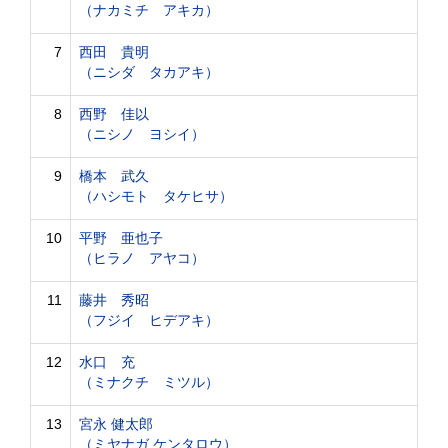
（ナカミチ アキカ）
7
西田 貴明
（ニシダ タカアキ）
8
西野 佳以
（ニシノ ヨシイ）
9
橋本 武久
（ハシモト タケヒサ）
10
平野 亜也子
（ヒラノ アヤコ）
11
藤井 秀昭
（フジイ ヒデアキ）
12
水口 充
（ミナクチ ミツル）
13
宮永 健太郎
（ミヤナガ ケンタロウ）