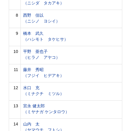
（ニシダ タカアキ）
8
西野 佳以
（ニシノ ヨシイ）
9
橋本 武久
（ハシモト タケヒサ）
10
平野 亜也子
（ヒラノ アヤコ）
11
藤井 秀昭
（フジイ ヒデアキ）
12
水口 充
（ミナクチ ミツル）
13
宮永 健太郎
（ミヤナガ ケンタロウ）
14
山内 太
（ヤマウチ フトシ）