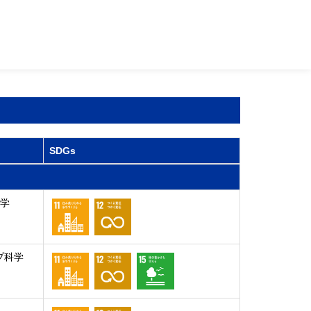
SDGs
ン学
プ科学