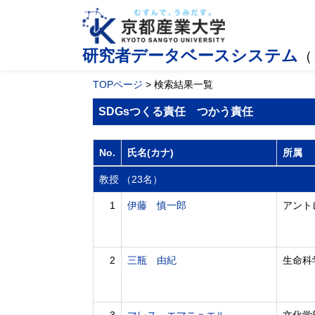
研究者データベースシステム
（
TOPページ
> 検索結果一覧
SDGsつくる責任 つかう責任
No.
氏名(カナ)
所属
教授 （23名）
1
伊藤 慎一郎
アント
2
三瓶 由紀
生命科