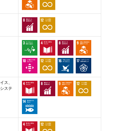
バイス、
、システ