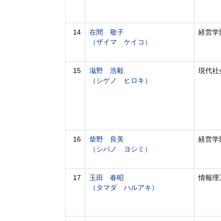
14
在間 敬子
経営学
（ザイマ ケイコ）
15
滋野 浩毅
現代社
（シゲノ ヒロキ）
16
柴野 良美
経営学
（シバノ ヨシミ）
17
玉田 春昭
情報理
（タマダ ハルアキ）