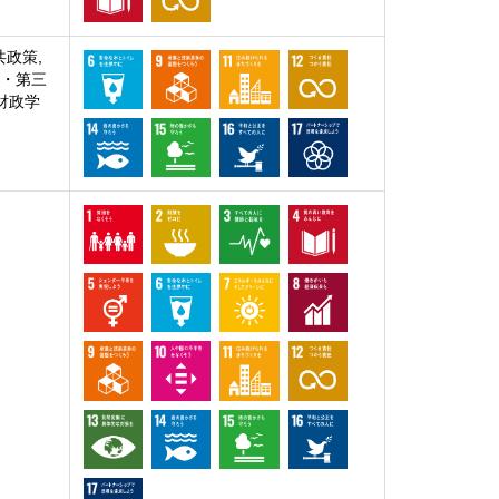
共政策,
業・第三
 財政学