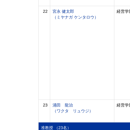
22
宮永 健太郎
経営学
（ミヤナガ ケンタロウ）
23
涌田 龍治
経営学
（ワクタ リュウジ）
准教授 （23名）