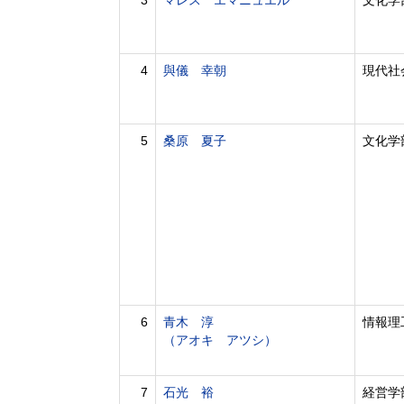
3
マレス エマニュエル
文化学
4
與儀 幸朝
現代社
5
桑原 夏子
文化学
6
青木 淳
情報理
（アオキ アツシ）
7
石光 裕
経営学