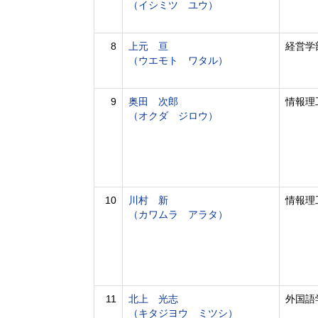
（イシミツ ユウ）
8
上元 亘
経営学
（ウエモト ワタル）
9
奥田 次郎
情報理
（オクダ ジロウ）
10
川村 新
情報理
（カワムラ アラタ）
11
北上 光志
外国語
（キタジヨウ ミツシ）