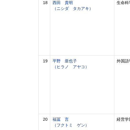
18
西田 貴明
生命科
（ニシダ タカアキ）
19
平野 亜也子
外国語
（ヒラノ アヤコ）
20
福冨 言
経営学
（フクトミ ゲン）