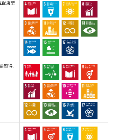
境配慮型
語習得,