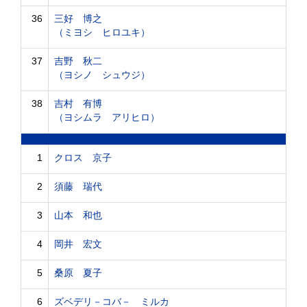
36
三好 博之
（ミヨシ ヒロユキ）
37
吉野 秋二
（ヨシノ シュウジ）
38
吉村 有博
（ヨシムラ アリヒロ）
1
クロス 京子
2
須藤 瑞代
3
山本 和也
4
岡井 宏文
5
桑原 夏子
6
ズベデリ－コバ－ ミルカ