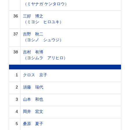
（ミヤナガ ケンタロウ）
36
三好 博之
（ミヨシ ヒロユキ）
37
吉野 秋二
（ヨシノ シュウジ）
38
吉村 有博
（ヨシムラ アリヒロ）
1
クロス 京子
2
須藤 瑞代
3
山本 和也
4
岡井 宏文
5
桑原 夏子