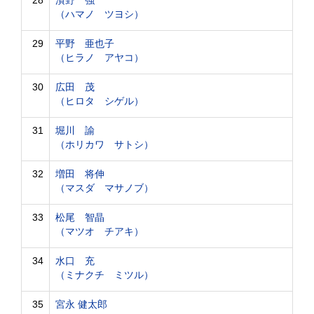
28
濱野 強
（ハマノ ツヨシ）
29
平野 亜也子
（ヒラノ アヤコ）
30
広田 茂
（ヒロタ シゲル）
31
堀川 諭
（ホリカワ サトシ）
32
増田 将伸
（マスダ マサノブ）
33
松尾 智晶
（マツオ チアキ）
34
水口 充
（ミナクチ ミツル）
35
宮永 健太郎