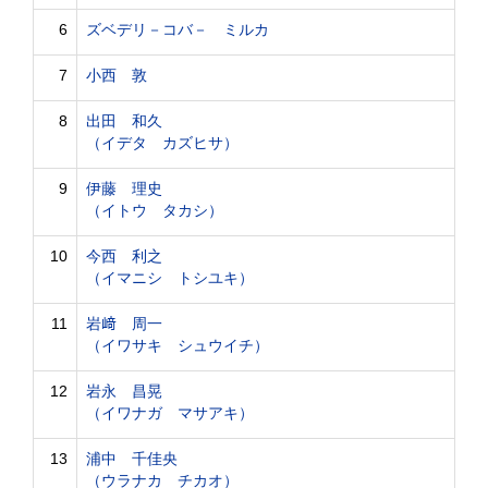
6
ズベデリ－コバ－ ミルカ
7
小西 敦
8
出田 和久
（イデタ カズヒサ）
9
伊藤 理史
（イトウ タカシ）
10
今西 利之
（イマニシ トシユキ）
11
岩﨑 周一
（イワサキ シュウイチ）
12
岩永 昌晃
（イワナガ マサアキ）
13
浦中 千佳央
（ウラナカ チカオ）