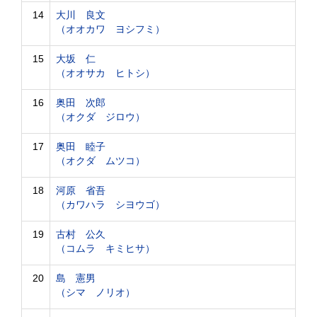
14
大川 良文
（オオカワ ヨシフミ）
15
大坂 仁
（オオサカ ヒトシ）
16
奥田 次郎
（オクダ ジロウ）
17
奥田 睦子
（オクダ ムツコ）
18
河原 省吾
（カワハラ シヨウゴ）
19
古村 公久
（コムラ キミヒサ）
20
島 憲男
（シマ ノリオ）