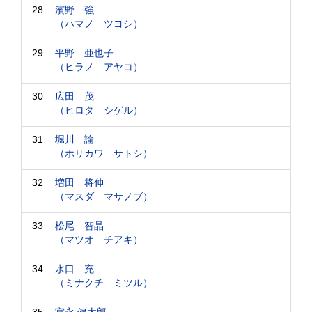
28
濱野 強
（ハマノ ツヨシ）
29
平野 亜也子
（ヒラノ アヤコ）
30
広田 茂
（ヒロタ シゲル）
31
堀川 諭
（ホリカワ サトシ）
32
増田 将伸
（マスダ マサノブ）
33
松尾 智晶
（マツオ チアキ）
34
水口 充
（ミナクチ ミツル）