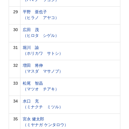
29
平野 亜也子
（ヒラノ アヤコ）
30
広田 茂
（ヒロタ シゲル）
31
堀川 諭
（ホリカワ サトシ）
32
増田 将伸
（マスダ マサノブ）
33
松尾 智晶
（マツオ チアキ）
34
水口 充
（ミナクチ ミツル）
35
宮永 健太郎
（ミヤナガ ケンタロウ）