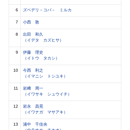
6
ズベデリ－コバ－ ミルカ
7
小西 敦
8
出田 和久
（イデタ カズヒサ）
9
伊藤 理史
（イトウ タカシ）
10
今西 利之
（イマニシ トシユキ）
11
岩﨑 周一
（イワサキ シュウイチ）
12
岩永 昌晃
（イワナガ マサアキ）
13
浦中 千佳央