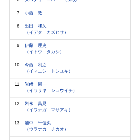
7
小西 敦
8
出田 和久
（イデタ カズヒサ）
9
伊藤 理史
（イトウ タカシ）
10
今西 利之
（イマニシ トシユキ）
11
岩﨑 周一
（イワサキ シュウイチ）
12
岩永 昌晃
（イワナガ マサアキ）
13
浦中 千佳央
（ウラナカ チカオ）