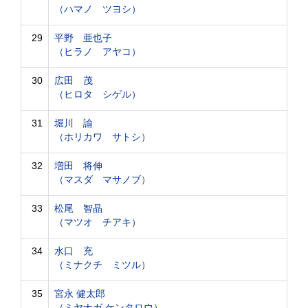
（ハマノ ツヨシ）
29
平野 亜也子
（ヒラノ アヤコ）
30
広田 茂
（ヒロタ シゲル）
31
堀川 諭
（ホリカワ サトシ）
32
増田 将伸
（マスダ マサノブ）
33
松尾 智晶
（マツオ チアキ）
34
水口 充
（ミナクチ ミツル）
35
宮永 健太郎
（ミヤナガ ケンタロウ）