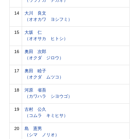
（ウラナカ チカオ）
14
大川 良文
（オオカワ ヨシフミ）
15
大坂 仁
（オオサカ ヒトシ）
16
奥田 次郎
（オクダ ジロウ）
17
奥田 睦子
（オクダ ムツコ）
18
河原 省吾
（カワハラ シヨウゴ）
19
古村 公久
（コムラ キミヒサ）
20
島 憲男
（シマ ノリオ）