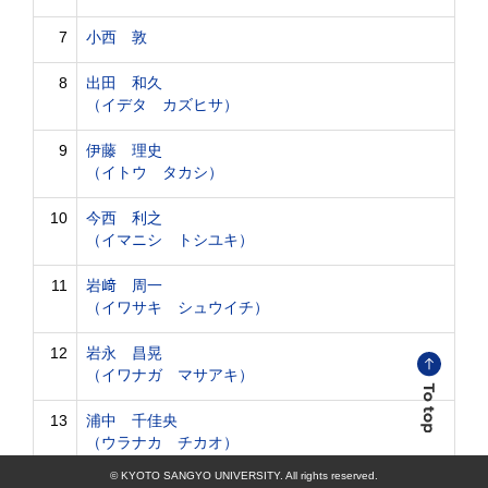
7
小西 敦
8
出田 和久
（イデタ カズヒサ）
9
伊藤 理史
（イトウ タカシ）
10
今西 利之
（イマニシ トシユキ）
11
岩﨑 周一
（イワサキ シュウイチ）
12
岩永 昌晃
（イワナガ マサアキ）
13
浦中 千佳央
（ウラナカ チカオ）
© KYOTO SANGYO UNIVERSITY. All rights reserved.