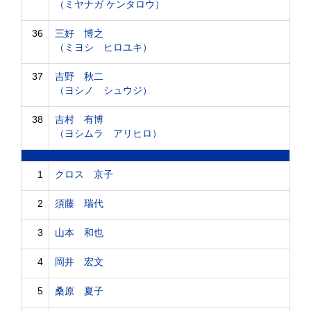
（ミヤナガ ケンタロウ）
36
三好 博之
（ミヨシ ヒロユキ）
37
吉野 秋二
（ヨシノ シュウジ）
38
吉村 有博
（ヨシムラ アリヒロ）
1
クロス 京子
2
須藤 瑞代
3
山本 和也
4
岡井 宏文
5
桑原 夏子