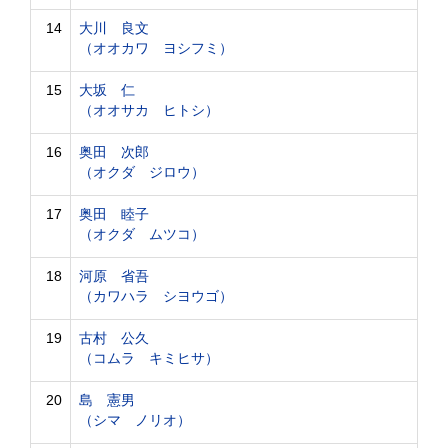
14
大川 良文
（オオカワ ヨシフミ）
15
大坂 仁
（オオサカ ヒトシ）
16
奥田 次郎
（オクダ ジロウ）
17
奥田 睦子
（オクダ ムツコ）
18
河原 省吾
（カワハラ シヨウゴ）
19
古村 公久
（コムラ キミヒサ）
20
島 憲男
（シマ ノリオ）