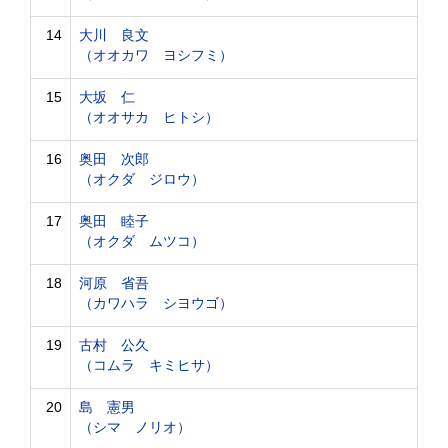
14
大川 良文
（オオカワ ヨシフミ）
15
大坂 仁
（オオサカ ヒトシ）
16
奥田 次郎
（オクダ ジロウ）
17
奥田 睦子
（オクダ ムツコ）
18
河原 省吾
（カワハラ シヨウゴ）
19
古村 公久
（コムラ キミヒサ）
20
島 憲男
（シマ ノリオ）