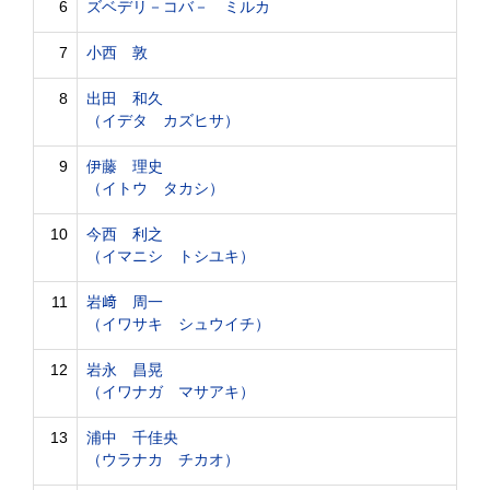
6
ズベデリ－コバ－ ミルカ
7
小西 敦
8
出田 和久
（イデタ カズヒサ）
9
伊藤 理史
（イトウ タカシ）
10
今西 利之
（イマニシ トシユキ）
11
岩﨑 周一
（イワサキ シュウイチ）
12
岩永 昌晃
（イワナガ マサアキ）
13
浦中 千佳央
（ウラナカ チカオ）