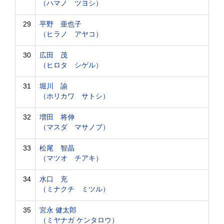
（ハマノ ツヨシ）
29
平野 亜也子
（ヒラノ アヤコ）
30
広田 茂
（ヒロタ シゲル）
31
堀川 諭
（ホリカワ サトシ）
32
増田 将伸
（マスダ マサノブ）
33
松尾 智晶
（マツオ チアキ）
34
水口 充
（ミナクチ ミツル）
35
宮永 健太郎
（ミヤナガ ケンタロウ）