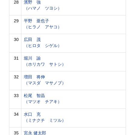
28
濱野 強
（ハマノ ツヨシ）
29
平野 亜也子
（ヒラノ アヤコ）
30
広田 茂
（ヒロタ シゲル）
31
堀川 諭
（ホリカワ サトシ）
32
増田 将伸
（マスダ マサノブ）
33
松尾 智晶
（マツオ チアキ）
34
水口 充
（ミナクチ ミツル）
35
宮永 健太郎