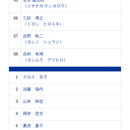
35
宮永 健太郎
（ミヤナガ ケンタロウ）
36
三好 博之
（ミヨシ ヒロユキ）
37
吉野 秋二
（ヨシノ シュウジ）
38
吉村 有博
（ヨシムラ アリヒロ）
1
クロス 京子
2
須藤 瑞代
3
山本 和也
4
岡井 宏文
5
桑原 夏子