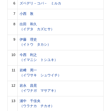
6
ズベデリ－コバ－ ミルカ
7
小西 敦
8
出田 和久
（イデタ カズヒサ）
9
伊藤 理史
（イトウ タカシ）
10
今西 利之
（イマニシ トシユキ）
11
岩﨑 周一
（イワサキ シュウイチ）
12
岩永 昌晃
（イワナガ マサアキ）
13
浦中 千佳央
（ウラナカ チカオ）