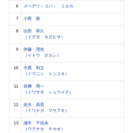
6
ズベデリ－コバ－ ミルカ
7
小西 敦
8
出田 和久
（イデタ カズヒサ）
9
伊藤 理史
（イトウ タカシ）
10
今西 利之
（イマニシ トシユキ）
11
岩﨑 周一
（イワサキ シュウイチ）
12
岩永 昌晃
（イワナガ マサアキ）
13
浦中 千佳央
（ウラナカ チカオ）