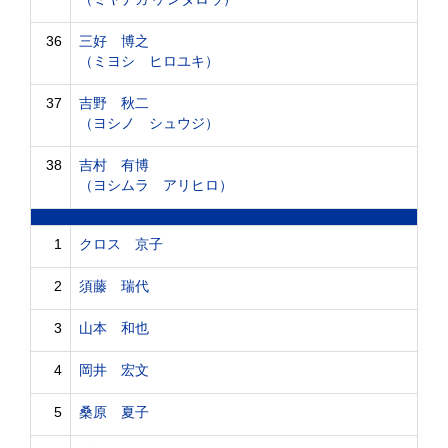
36
三好 博之
（ミヨシ ヒロユキ）
37
吉野 秋二
（ヨシノ シュウジ）
38
吉村 有博
（ヨシムラ アリヒロ）
1
クロス 京子
2
須藤 瑞代
3
山本 和也
4
岡井 宏文
5
桑原 夏子