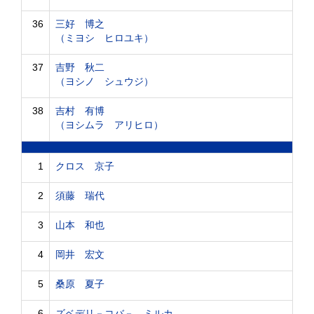
36
三好 博之
（ミヨシ ヒロユキ）
37
吉野 秋二
（ヨシノ シュウジ）
38
吉村 有博
（ヨシムラ アリヒロ）
1
クロス 京子
2
須藤 瑞代
3
山本 和也
4
岡井 宏文
5
桑原 夏子
6
ズベデリ－コバ－ ミルカ