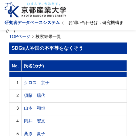
研究者データベースシステム
（ お問い合わせは，研究機構ま
で ）
TOPページ
> 検索結果一覧
SDGs人や国の不平等をなくそう
No.
氏名(カナ)
1
クロス 京子
2
須藤 瑞代
3
山本 和也
4
岡井 宏文
5
桑原 夏子