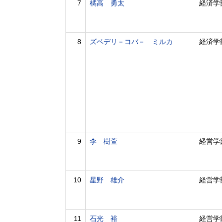
7
橘高 勇太
経済学
8
ズベデリ－コバ－ ミルカ
経済学
9
李 樹萱
経営学
10
星野 雄介
経営学
11
石光 裕
経営学