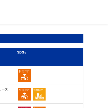
SDGs
ェース、