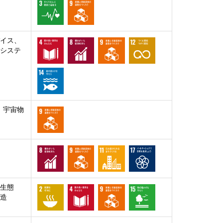
バイス、
、システ
、宇宙物
 生態
構造