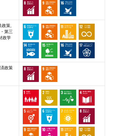
共政策,
業・第三
 財政学
経済政策