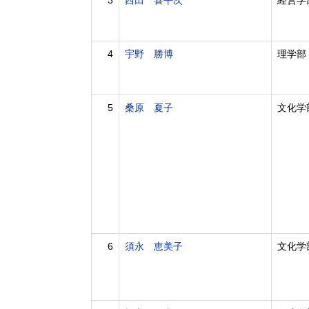
3
西田 喜平次
経営学
4
宇野 勝博
理学部
5
桑原 夏子
文化学
6
須永 恵美子
文化学