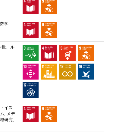
代数学
中世、ル
ア・イス
ム, メデ
域研究,