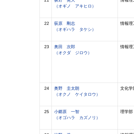
21
荻野 晃大
情報理
（オギノ アキヒロ）
22
荻原 剛志
情報理
（オギハラ タケシ）
23
奥田 次郎
情報理
（オクダ ジロウ）
24
奥野 圭太朗
文化学
（オクノ ケイタロウ）
25
小郷原 一智
理学部
（オゴハラ カズノリ）