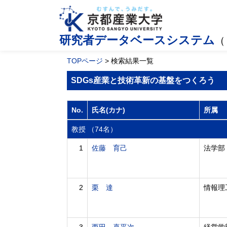
研究者データベースシステム
（
TOPページ
> 検索結果一覧
SDGs産業と技術革新の基盤をつくろう
No.
氏名(カナ)
所属
教授 （74名）
1
佐藤 育己
法学部
2
栗 達
情報理