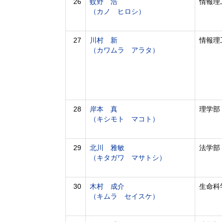
26
蚊野 浩
情報理
（カノ ヒロシ）
27
川村 新
情報理
（カワムラ アラタ）
28
岸本 真
理学部
（キシモト マコト）
29
北川 雅敏
法学部
（キタガワ マサトシ）
30
木村 成介
生命科
（キムラ セイスケ）