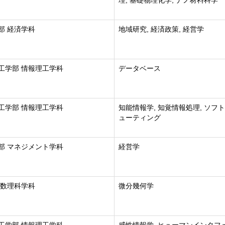
理, 基礎物理化学, ナノ材料科学
部 経済学科
地域研究, 経済政策, 経営学
工学部 情報理工学科
データベース
工学部 情報理工学科
知能情報学, 知覚情報処理, ソフ
ューティング
部 マネジメント学科
経営学
 数理科学科
微分幾何学