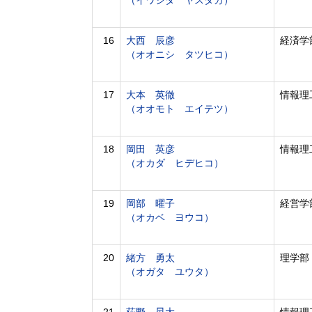
（イワシタ ヤスタカ）
16
大西 辰彦
経済学
（オオニシ タツヒコ）
17
大本 英徹
情報理
（オオモト エイテツ）
18
岡田 英彦
情報理
（オカダ ヒデヒコ）
19
岡部 曜子
経営学
（オカベ ヨウコ）
20
緒方 勇太
理学部
（オガタ ユウタ）