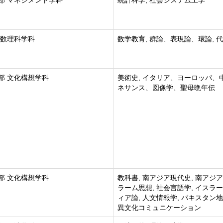
部 マネジメント学科
統計科学, 社会システム工学
 数理科学科
数学教育, 群論、表現論、環論, 
部 文化構想学科
美術史, イタリア、ヨーロッパ、
ネサンス、図像学、聖母晩年伝
部 文化構想学科
教科書, 南アジア現代史, 南アジ
ラーム思想, 社会言語学, イスラー
ィア論, 人文情報学, パキスタン地
異文化コミュニケーション