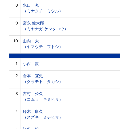
8
水口 充
（ミナクチ ミツル）
9
宮永 健太郎
（ミヤナガ ケンタロウ）
10
山内 太
（ヤマウチ フトシ）
1
小西 敦
2
倉本 宜史
（クラモト タカシ）
3
古村 公久
（コムラ キミヒサ）
4
鈴木 康久
（スズキ ミチヒサ）