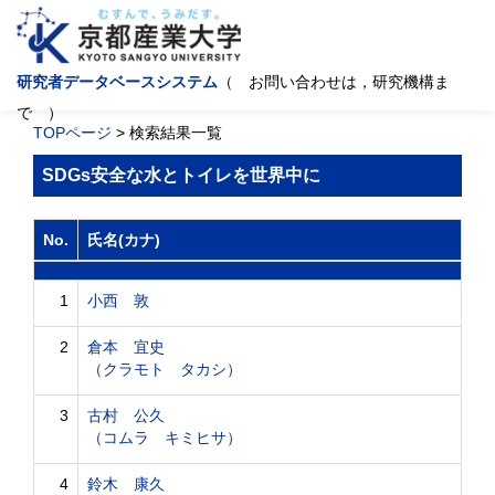
研究者データベースシステム
（ お問い合わせは，研究機構ま
で ）
TOPページ
> 検索結果一覧
SDGs安全な水とトイレを世界中に
No.
氏名(カナ)
1
小西 敦
2
倉本 宜史
（クラモト タカシ）
3
古村 公久
（コムラ キミヒサ）
4
鈴木 康久