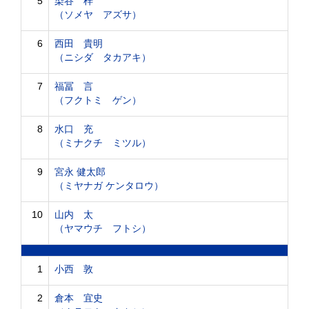
5
染谷 梓
（ソメヤ アズサ）
6
西田 貴明
（ニシダ タカアキ）
7
福冨 言
（フクトミ ゲン）
8
水口 充
（ミナクチ ミツル）
9
宮永 健太郎
（ミヤナガ ケンタロウ）
10
山内 太
（ヤマウチ フトシ）
1
小西 敦
2
倉本 宜史