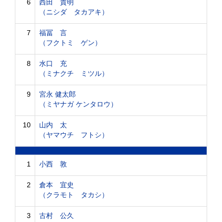
6
西田 貴明
（ニシダ タカアキ）
7
福冨 言
（フクトミ ゲン）
8
水口 充
（ミナクチ ミツル）
9
宮永 健太郎
（ミヤナガ ケンタロウ）
10
山内 太
（ヤマウチ フトシ）
1
小西 敦
2
倉本 宜史
（クラモト タカシ）
3
古村 公久