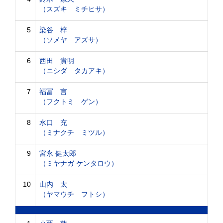
（スズキ ミチヒサ）
5
染谷 梓
（ソメヤ アズサ）
6
西田 貴明
（ニシダ タカアキ）
7
福冨 言
（フクトミ ゲン）
8
水口 充
（ミナクチ ミツル）
9
宮永 健太郎
（ミヤナガ ケンタロウ）
10
山内 太
（ヤマウチ フトシ）