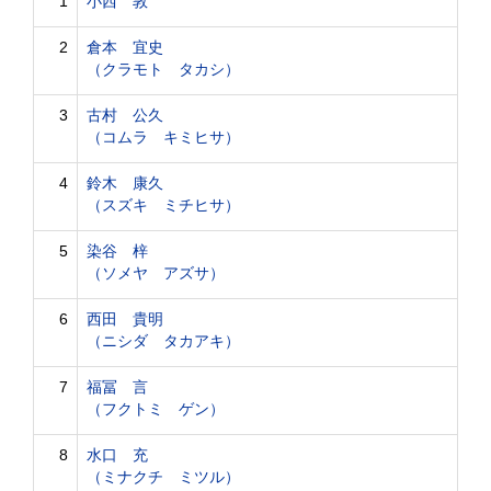
1
小西 敦
2
倉本 宜史
（クラモト タカシ）
3
古村 公久
（コムラ キミヒサ）
4
鈴木 康久
（スズキ ミチヒサ）
5
染谷 梓
（ソメヤ アズサ）
6
西田 貴明
（ニシダ タカアキ）
7
福冨 言
（フクトミ ゲン）
8
水口 充
（ミナクチ ミツル）