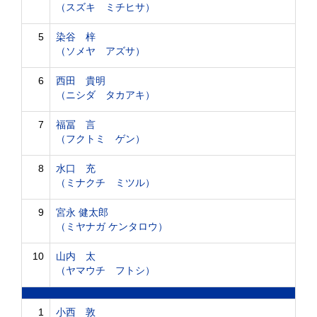
（スズキ ミチヒサ）
5
染谷 梓
（ソメヤ アズサ）
6
西田 貴明
（ニシダ タカアキ）
7
福冨 言
（フクトミ ゲン）
8
水口 充
（ミナクチ ミツル）
9
宮永 健太郎
（ミヤナガ ケンタロウ）
10
山内 太
（ヤマウチ フトシ）
1
小西 敦