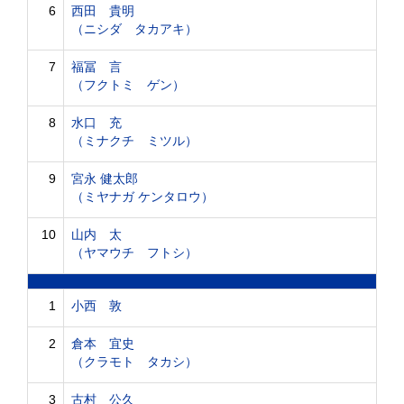
6
西田 貴明
（ニシダ タカアキ）
7
福冨 言
（フクトミ ゲン）
8
水口 充
（ミナクチ ミツル）
9
宮永 健太郎
（ミヤナガ ケンタロウ）
10
山内 太
（ヤマウチ フトシ）
1
小西 敦
2
倉本 宜史
（クラモト タカシ）
3
古村 公久