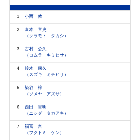
1
小西 敦
2
倉本 宜史
（クラモト タカシ）
3
古村 公久
（コムラ キミヒサ）
4
鈴木 康久
（スズキ ミチヒサ）
5
染谷 梓
（ソメヤ アズサ）
6
西田 貴明
（ニシダ タカアキ）
7
福冨 言
（フクトミ ゲン）