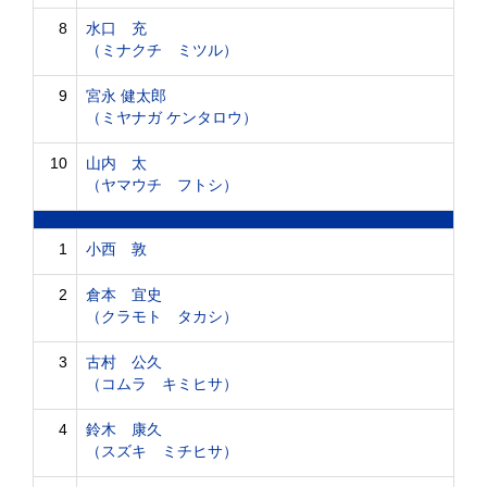
8
水口 充
（ミナクチ ミツル）
9
宮永 健太郎
（ミヤナガ ケンタロウ）
10
山内 太
（ヤマウチ フトシ）
1
小西 敦
2
倉本 宜史
（クラモト タカシ）
3
古村 公久
（コムラ キミヒサ）
4
鈴木 康久
（スズキ ミチヒサ）