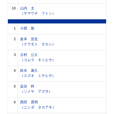
10
山内 太
（ヤマウチ フトシ）
1
小西 敦
2
倉本 宜史
（クラモト タカシ）
3
古村 公久
（コムラ キミヒサ）
4
鈴木 康久
（スズキ ミチヒサ）
5
染谷 梓
（ソメヤ アズサ）
6
西田 貴明
（ニシダ タカアキ）