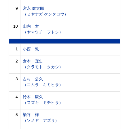
9
宮永 健太郎
（ミヤナガ ケンタロウ）
10
山内 太
（ヤマウチ フトシ）
1
小西 敦
2
倉本 宜史
（クラモト タカシ）
3
古村 公久
（コムラ キミヒサ）
4
鈴木 康久
（スズキ ミチヒサ）
5
染谷 梓
（ソメヤ アズサ）