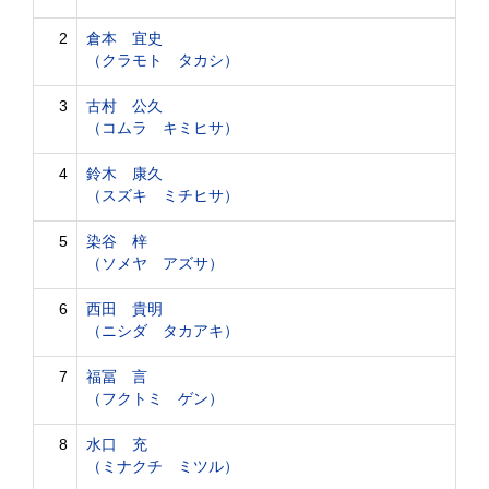
2
倉本 宜史
（クラモト タカシ）
3
古村 公久
（コムラ キミヒサ）
4
鈴木 康久
（スズキ ミチヒサ）
5
染谷 梓
（ソメヤ アズサ）
6
西田 貴明
（ニシダ タカアキ）
7
福冨 言
（フクトミ ゲン）
8
水口 充
（ミナクチ ミツル）