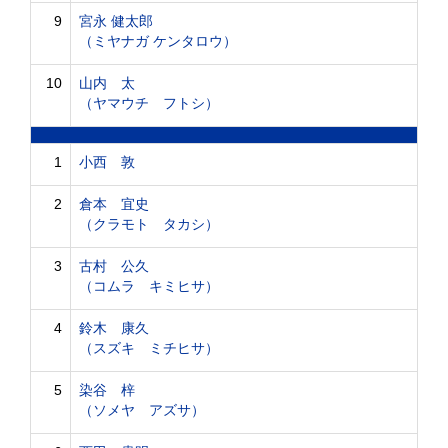
9
宮永 健太郎
（ミヤナガ ケンタロウ）
10
山内 太
（ヤマウチ フトシ）
1
小西 敦
2
倉本 宜史
（クラモト タカシ）
3
古村 公久
（コムラ キミヒサ）
4
鈴木 康久
（スズキ ミチヒサ）
5
染谷 梓
（ソメヤ アズサ）