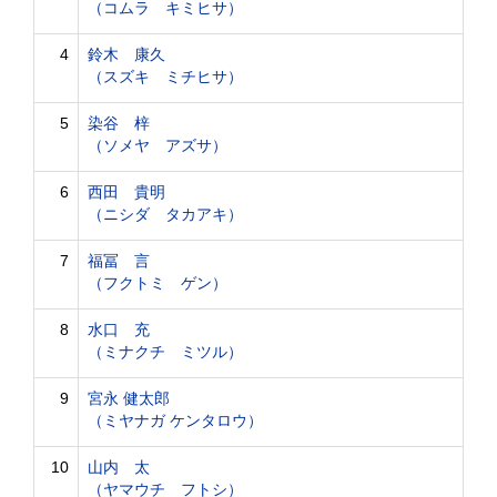
（コムラ キミヒサ）
4
鈴木 康久
（スズキ ミチヒサ）
5
染谷 梓
（ソメヤ アズサ）
6
西田 貴明
（ニシダ タカアキ）
7
福冨 言
（フクトミ ゲン）
8
水口 充
（ミナクチ ミツル）
9
宮永 健太郎
（ミヤナガ ケンタロウ）
10
山内 太
（ヤマウチ フトシ）