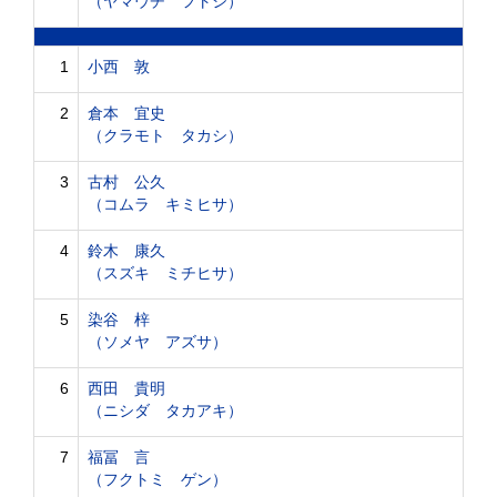
（ヤマウチ フトシ）
1
小西 敦
2
倉本 宜史
（クラモト タカシ）
3
古村 公久
（コムラ キミヒサ）
4
鈴木 康久
（スズキ ミチヒサ）
5
染谷 梓
（ソメヤ アズサ）
6
西田 貴明
（ニシダ タカアキ）
7
福冨 言
（フクトミ ゲン）