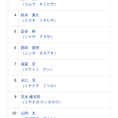
（コムラ キミヒサ）
4
鈴木 康久
（スズキ ミチヒサ）
5
染谷 梓
（ソメヤ アズサ）
6
西田 貴明
（ニシダ タカアキ）
7
福冨 言
（フクトミ ゲン）
8
水口 充
（ミナクチ ミツル）
9
宮永 健太郎
（ミヤナガ ケンタロウ）
10
山内 太