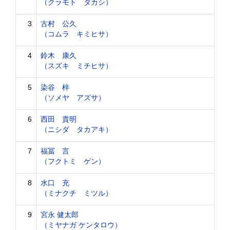
（クラモト タカシ）
3
古村 公久
（コムラ キミヒサ）
4
鈴木 康久
（スズキ ミチヒサ）
5
染谷 梓
（ソメヤ アズサ）
6
西田 貴明
（ニシダ タカアキ）
7
福冨 言
（フクトミ ゲン）
8
水口 充
（ミナクチ ミツル）
9
宮永 健太郎
（ミヤナガ ケンタロウ）