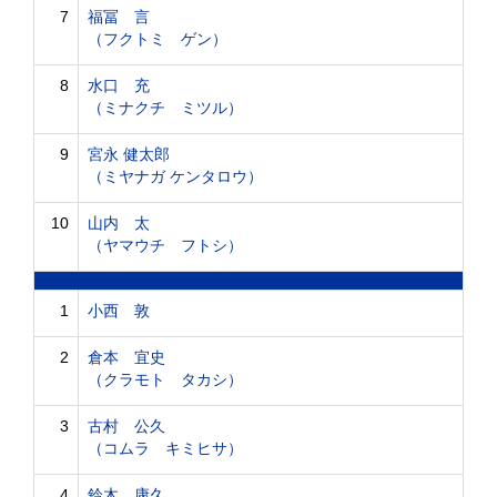
7
福冨 言
（フクトミ ゲン）
8
水口 充
（ミナクチ ミツル）
9
宮永 健太郎
（ミヤナガ ケンタロウ）
10
山内 太
（ヤマウチ フトシ）
1
小西 敦
2
倉本 宜史
（クラモト タカシ）
3
古村 公久
（コムラ キミヒサ）
4
鈴木 康久