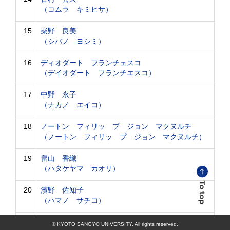
（コムラ キミヒサ）
15
柴野 良美
（シバノ ヨシミ）
16
ディオダート フランチェスコ
（デイオダート フランチエスコ）
17
中野 永子
（ナカノ エイコ）
18
ノートン フィリッ プ ジョン マクヌルチ
（ノートン フィリッ プ ジョン マクヌルチ）
19
畠山 香織
（ハタケヤマ カオリ）
20
濱野 佐知子
（ハマノ サチコ）
21
平野 亜也子
© KYOTO SANGYO UNIVERSITY. All rights reserved.