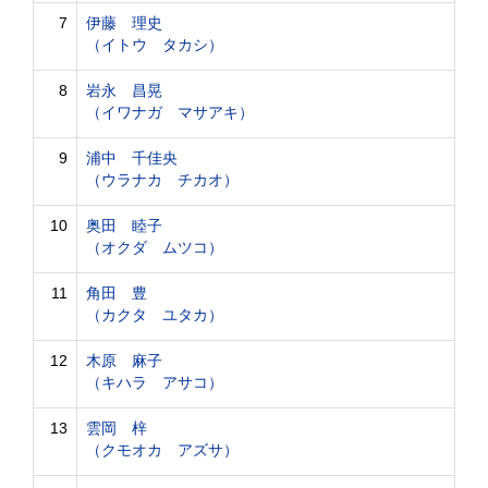
7
伊藤 理史
（イトウ タカシ）
8
岩永 昌晃
（イワナガ マサアキ）
9
浦中 千佳央
（ウラナカ チカオ）
10
奥田 睦子
（オクダ ムツコ）
11
角田 豊
（カクタ ユタカ）
12
木原 麻子
（キハラ アサコ）
13
雲岡 梓
（クモオカ アズサ）