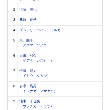
2
須藤 瑞代
3
桑原 夏子
4
ズベデリ－コバ－ ミルカ
5
東 園子
（アズマ ソノコ）
6
出田 和久
（イデタ カズヒサ）
7
伊藤 理史
（イトウ タカシ）
8
岩永 昌晃
（イワナガ マサアキ）
9
浦中 千佳央
（ウラナカ チカオ）