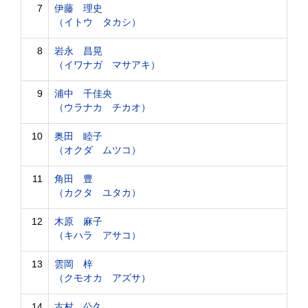
7
伊藤 理史
（イトウ タカシ）
8
岩永 昌晃
（イワナガ マサアキ）
9
浦中 千佳央
（ウラナカ チカオ）
10
奥田 睦子
（オクダ ムツコ）
11
角田 豊
（カクタ ユタカ）
12
木原 麻子
（キハラ アサコ）
13
雲岡 梓
（クモオカ アズサ）
14
古村 公久