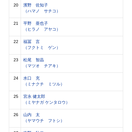
20
濱野 佐知子
（ハマノ サチコ）
21
平野 亜也子
（ヒラノ アヤコ）
22
福冨 言
（フクトミ ゲン）
23
松尾 智晶
（マツオ チアキ）
24
水口 充
（ミナクチ ミツル）
25
宮永 健太郎
（ミヤナガ ケンタロウ）
26
山内 太
（ヤマウチ フトシ）