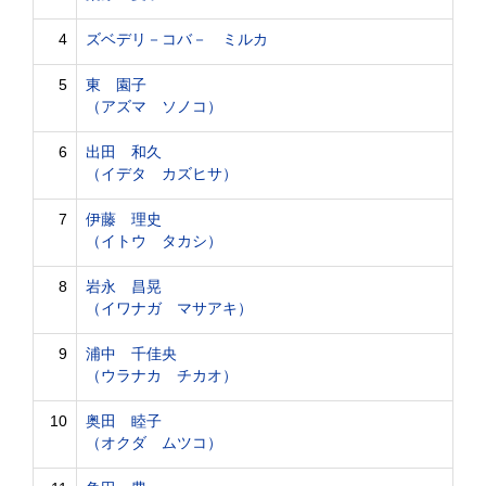
4
ズベデリ－コバ－ ミルカ
5
東 園子
（アズマ ソノコ）
6
出田 和久
（イデタ カズヒサ）
7
伊藤 理史
（イトウ タカシ）
8
岩永 昌晃
（イワナガ マサアキ）
9
浦中 千佳央
（ウラナカ チカオ）
10
奥田 睦子
（オクダ ムツコ）