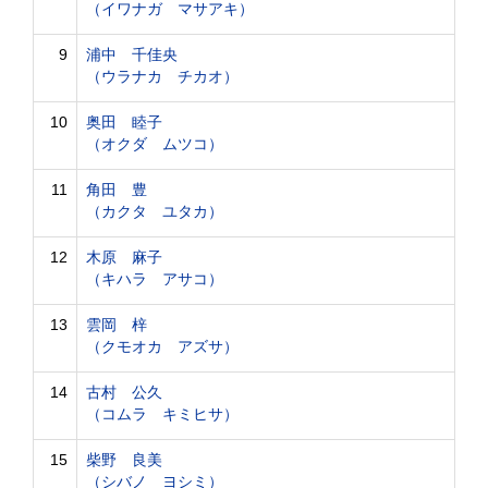
（イワナガ マサアキ）
9
浦中 千佳央
（ウラナカ チカオ）
10
奥田 睦子
（オクダ ムツコ）
11
角田 豊
（カクタ ユタカ）
12
木原 麻子
（キハラ アサコ）
13
雲岡 梓
（クモオカ アズサ）
14
古村 公久
（コムラ キミヒサ）
15
柴野 良美
（シバノ ヨシミ）