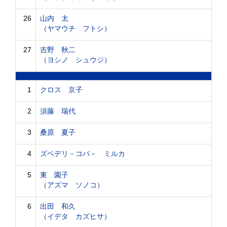
26
山内 太
（ヤマウチ フトシ）
27
吉野 秋二
（ヨシノ シュウジ）
1
クロス 京子
2
須藤 瑞代
3
桑原 夏子
4
ズベデリ－コバ－ ミルカ
5
東 園子
（アズマ ソノコ）
6
出田 和久
（イデタ カズヒサ）