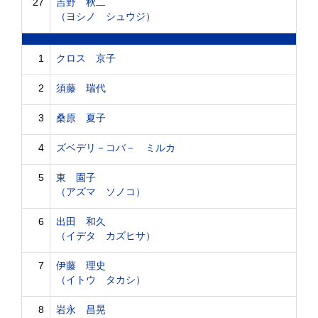
27
吉野 秋二
（ヨシノ シュウジ）
1
クロス 京子
2
須藤 瑞代
3
桑原 夏子
4
ズベデリ－コバ－ ミルカ
5
東 園子
（アズマ ソノコ）
6
出田 和久
（イデタ カズヒサ）
7
伊藤 理史
（イトウ タカシ）
8
岩永 昌晃