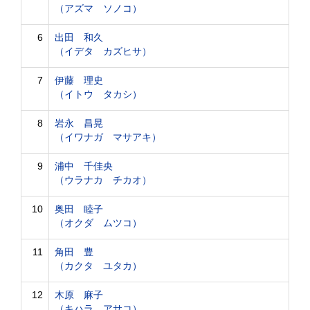
（アズマ ソノコ）
6
出田 和久
（イデタ カズヒサ）
7
伊藤 理史
（イトウ タカシ）
8
岩永 昌晃
（イワナガ マサアキ）
9
浦中 千佳央
（ウラナカ チカオ）
10
奥田 睦子
（オクダ ムツコ）
11
角田 豊
（カクタ ユタカ）
12
木原 麻子
（キハラ アサコ）