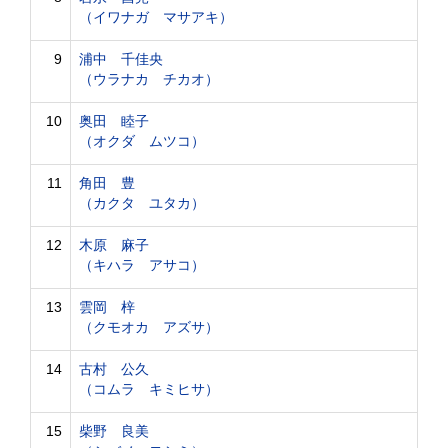
（イワナガ マサアキ）
9
浦中 千佳央
（ウラナカ チカオ）
10
奥田 睦子
（オクダ ムツコ）
11
角田 豊
（カクタ ユタカ）
12
木原 麻子
（キハラ アサコ）
13
雲岡 梓
（クモオカ アズサ）
14
古村 公久
（コムラ キミヒサ）
15
柴野 良美