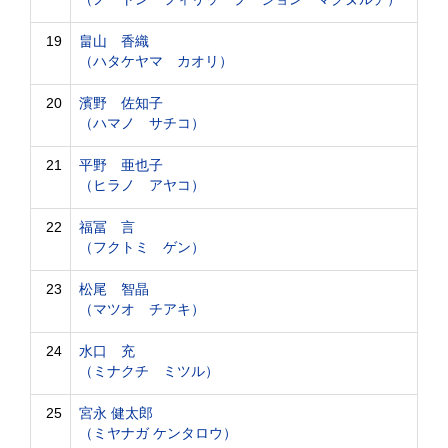
19
畠山 香織
（ハタケヤマ カオリ）
20
濱野 佐知子
（ハマノ サチコ）
21
平野 亜也子
（ヒラノ アヤコ）
22
福冨 言
（フクトミ ゲン）
23
松尾 智晶
（マツオ チアキ）
24
水口 充
（ミナクチ ミツル）
25
宮永 健太郎
（ミヤナガ ケンタロウ）