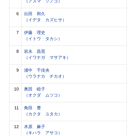
（アズマ ソノコ）
6
出田 和久
（イデタ カズヒサ）
7
伊藤 理史
（イトウ タカシ）
8
岩永 昌晃
（イワナガ マサアキ）
9
浦中 千佳央
（ウラナカ チカオ）
10
奥田 睦子
（オクダ ムツコ）
11
角田 豊
（カクタ ユタカ）
12
木原 麻子
（キハラ アサコ）