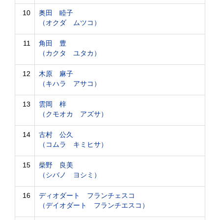
10
奥田 睦子
（オクダ ムツコ）
11
角田 豊
（カクタ ユタカ）
12
木原 麻子
（キハラ アサコ）
13
雲岡 梓
（クモオカ アズサ）
14
古村 公久
（コムラ キミヒサ）
15
柴野 良美
（シバノ ヨシミ）
16
ディオダート フランチェスコ
（デイオダート フランチエスコ）