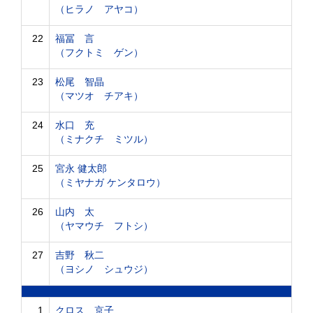
（ヒラノ アヤコ）
22
福冨 言
（フクトミ ゲン）
23
松尾 智晶
（マツオ チアキ）
24
水口 充
（ミナクチ ミツル）
25
宮永 健太郎
（ミヤナガ ケンタロウ）
26
山内 太
（ヤマウチ フトシ）
27
吉野 秋二
（ヨシノ シュウジ）
1
クロス 京子