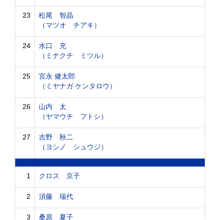
23
松尾 智晶
（マツオ チアキ）
24
水口 充
（ミナクチ ミツル）
25
宮永 健太郎
（ミヤナガ ケンタロウ）
26
山内 太
（ヤマウチ フトシ）
27
吉野 秋二
（ヨシノ シュウジ）
1
クロス 京子
2
須藤 瑞代
3
桑原 夏子