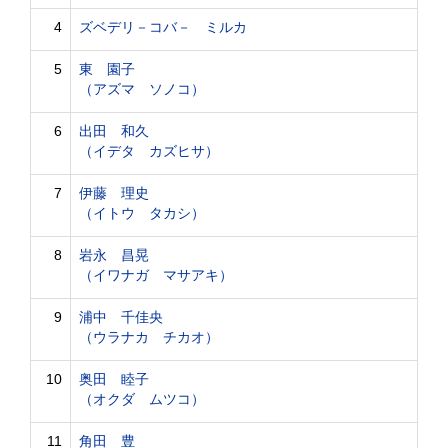
4
ズベデリ－コバ－ ミルカ
5
東 園子
（アズマ ソノコ）
6
出田 和久
（イデタ カズヒサ）
7
伊藤 理史
（イトウ タカシ）
8
岩永 昌晃
（イワナガ マサアキ）
9
浦中 千佳央
（ウラナカ チカオ）
10
奥田 睦子
（オクダ ムツコ）
11
角田 豊