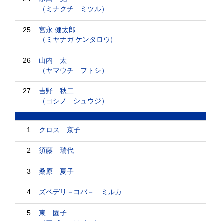
（ミナクチ ミツル）
25
宮永 健太郎
（ミヤナガ ケンタロウ）
26
山内 太
（ヤマウチ フトシ）
27
吉野 秋二
（ヨシノ シュウジ）
1
クロス 京子
2
須藤 瑞代
3
桑原 夏子
4
ズベデリ－コバ－ ミルカ
5
東 園子