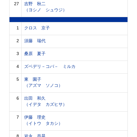
27
吉野 秋二
（ヨシノ シュウジ）
1
クロス 京子
2
須藤 瑞代
3
桑原 夏子
4
ズベデリ－コバ－ ミルカ
5
東 園子
（アズマ ソノコ）
6
出田 和久
（イデタ カズヒサ）
7
伊藤 理史
（イトウ タカシ）
8
岩永 昌晃