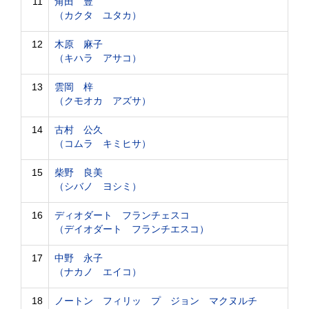
11
角田 豊
（カクタ ユタカ）
12
木原 麻子
（キハラ アサコ）
13
雲岡 梓
（クモオカ アズサ）
14
古村 公久
（コムラ キミヒサ）
15
柴野 良美
（シバノ ヨシミ）
16
ディオダート フランチェスコ
（デイオダート フランチエスコ）
17
中野 永子
（ナカノ エイコ）
18
ノートン フィリッ プ ジョン マクヌルチ