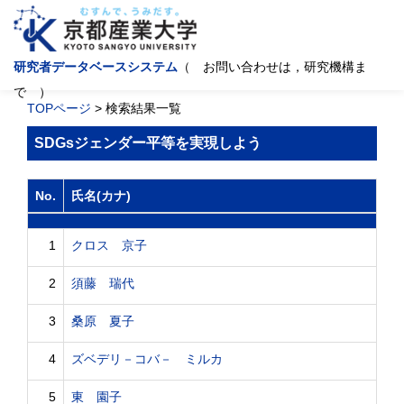
研究者データベースシステム
（ お問い合わせは，研究機構ま
で ）
TOPページ
> 検索結果一覧
SDGsジェンダー平等を実現しよう
No.
氏名(カナ)
1
クロス 京子
2
須藤 瑞代
3
桑原 夏子
4
ズベデリ－コバ－ ミルカ
5
東 園子