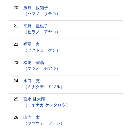
20
濱野 佐知子
（ハマノ サチコ）
21
平野 亜也子
（ヒラノ アヤコ）
22
福冨 言
（フクトミ ゲン）
23
松尾 智晶
（マツオ チアキ）
24
水口 充
（ミナクチ ミツル）
25
宮永 健太郎
（ミヤナガ ケンタロウ）
26
山内 太
（ヤマウチ フトシ）