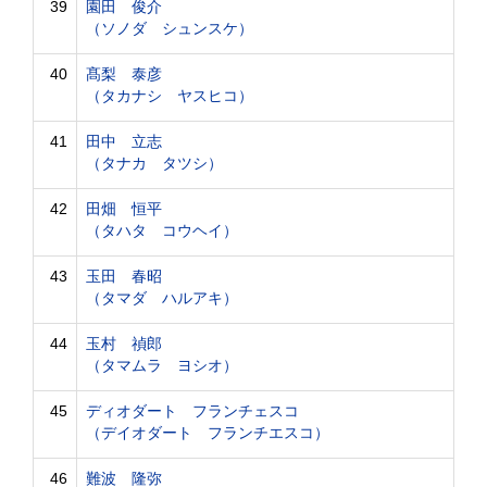
39
園田 俊介
（ソノダ シュンスケ）
40
髙梨 泰彦
（タカナシ ヤスヒコ）
41
田中 立志
（タナカ タツシ）
42
田畑 恒平
（タハタ コウヘイ）
43
玉田 春昭
（タマダ ハルアキ）
44
玉村 禎郎
（タマムラ ヨシオ）
45
ディオダート フランチェスコ
（デイオダート フランチエスコ）
46
難波 隆弥