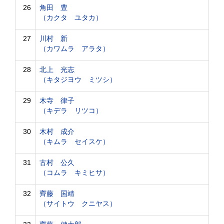
26
角田 豊
（カクタ ユタカ）
27
川村 新
（カワムラ アラタ）
28
北上 光志
（キタジヨウ ミツシ）
29
木寺 律子
（キデラ リツコ）
30
木村 成介
（キムラ セイスケ）
31
古村 公久
（コムラ キミヒサ）
32
齊藤 国靖
（サイトウ クニヤス）