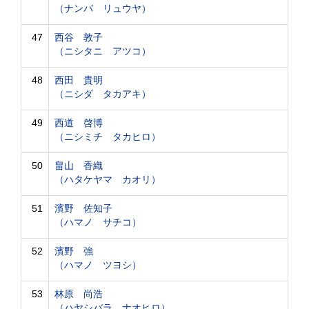
（ナンバ リュウヤ）
47
西谷 敦子
（ニシタニ アツコ）
48
西田 貴明
（ニシダ タカアキ）
49
西道 啓博
（ニシミチ タカヒロ）
50
畠山 香織
（ハタケヤマ カオリ）
51
濱野 佐知子
（ハマノ サチコ）
52
濱野 強
（ハマノ ツヨシ）
53
林原 尚浩
（ハヤシバラ ナオヒロ）