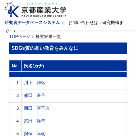
研究者データベースシステム
（ お問い合わせは，研究機構ま
で ）
TOPページ
> 検索結果一覧
SDGs質の高い教育をみんなに
No.
氏名(カナ)
1
川上 雅弘
2
盛田 帝子
3
西田 喜平次
4
武田 洋幸
5
與儀 幸朝