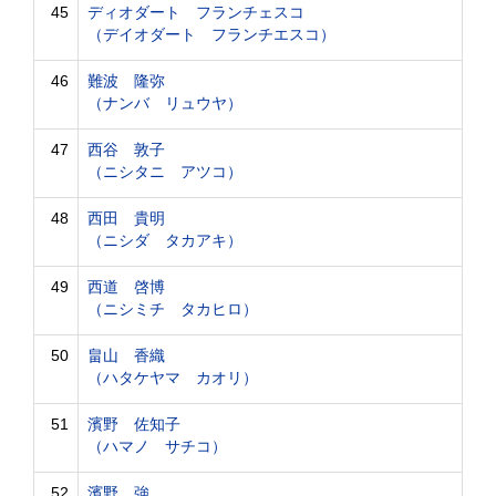
45
ディオダート フランチェスコ
（デイオダート フランチエスコ）
46
難波 隆弥
（ナンバ リュウヤ）
47
西谷 敦子
（ニシタニ アツコ）
48
西田 貴明
（ニシダ タカアキ）
49
西道 啓博
（ニシミチ タカヒロ）
50
畠山 香織
（ハタケヤマ カオリ）
51
濱野 佐知子
（ハマノ サチコ）
52
濱野 強