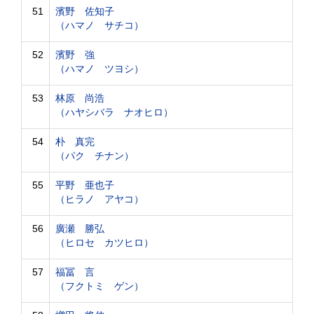
51
濱野 佐知子
（ハマノ サチコ）
52
濱野 強
（ハマノ ツヨシ）
53
林原 尚浩
（ハヤシバラ ナオヒロ）
54
朴 真完
（パク チナン）
55
平野 亜也子
（ヒラノ アヤコ）
56
廣瀬 勝弘
（ヒロセ カツヒロ）
57
福冨 言
（フクトミ ゲン）