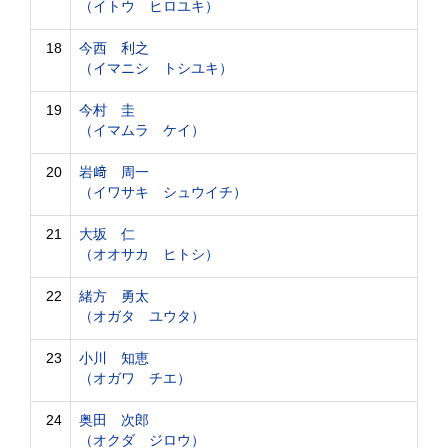
（イトウ ヒロユキ）
18
今西 利之
（イマニシ トシユキ）
19
今村 圭
（イマムラ ケイ）
20
岩﨑 周一
（イワサキ シュウイチ）
21
大坂 仁
（オオサカ ヒトシ）
22
緒方 勇太
（オガタ ユウタ）
23
小川 知恵
（オガワ チエ）
24
奥田 次郎
（オクダ ジロウ）