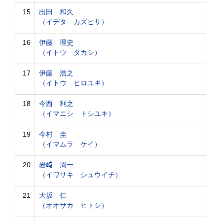
15
出田 和久
（イデタ カズヒサ）
16
伊藤 理史
（イトウ タカシ）
17
伊藤 浩之
（イトウ ヒロユキ）
18
今西 利之
（イマニシ トシユキ）
19
今村 圭
（イマムラ ケイ）
20
岩﨑 周一
（イワサキ シュウイチ）
21
大坂 仁
（オオサカ ヒトシ）