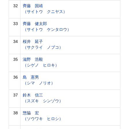
32
齊藤 国靖
（サイトウ クニヤス）
33
齊藤 健太郎
（サイトウ ケンタロウ）
34
桜井 延子
（サクライ ノブコ）
35
滋野 浩毅
（シゲノ ヒロキ）
36
島 憲男
（シマ ノリオ）
37
鈴木 信三
（スズキ シンゾウ）
38
惣脇 宏
（ソウワキ ヒロシ）