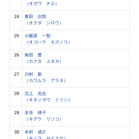
（オガワ チエ）
24
奥田 次郎
（オクダ ジロウ）
25
小郷原 一智
（オゴハラ カズノリ）
26
角田 豊
（カクタ ユタカ）
27
川村 新
（カワムラ アラタ）
28
北上 光志
（キタジヨウ ミツシ）
29
木寺 律子
（キデラ リツコ）
30
木村 成介
（キムラ セイスケ）