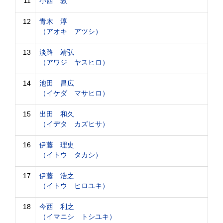
11
小西 敦
12
青木 淳
（アオキ アツシ）
13
淡路 靖弘
（アワジ ヤスヒロ）
14
池田 昌広
（イケダ マサヒロ）
15
出田 和久
（イデタ カズヒサ）
16
伊藤 理史
（イトウ タカシ）
17
伊藤 浩之
（イトウ ヒロユキ）
18
今西 利之
（イマニシ トシユキ）