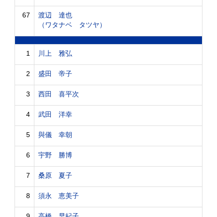
67
渡辺 達也
（ワタナベ タツヤ）
1
川上 雅弘
2
盛田 帝子
3
西田 喜平次
4
武田 洋幸
5
與儀 幸朝
6
宇野 勝博
7
桑原 夏子
8
須永 恵美子
9
高橋 早紀子