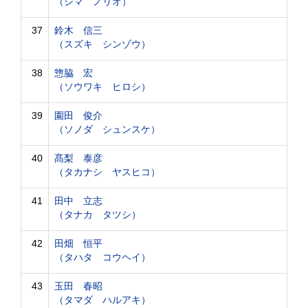
（シマ ノリオ）
37
鈴木 信三
（スズキ シンゾウ）
38
惣脇 宏
（ソウワキ ヒロシ）
39
園田 俊介
（ソノダ シュンスケ）
40
髙梨 泰彦
（タカナシ ヤスヒコ）
41
田中 立志
（タナカ タツシ）
42
田畑 恒平
（タハタ コウヘイ）
43
玉田 春昭
（タマダ ハルアキ）