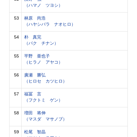
（ハマノ ツヨシ）
53
林原 尚浩
（ハヤシバラ ナオヒロ）
54
朴 真完
（パク チナン）
55
平野 亜也子
（ヒラノ アヤコ）
56
廣瀬 勝弘
（ヒロセ カツヒロ）
57
福冨 言
（フクトミ ゲン）
58
増田 将伸
（マスダ マサノブ）
59
松尾 智晶