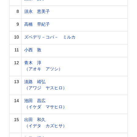
8
須永 恵美子
9
高橋 早紀子
10
ズベデリ－コバ－ ミルカ
11
小西 敦
12
青木 淳
（アオキ アツシ）
13
淡路 靖弘
（アワジ ヤスヒロ）
14
池田 昌広
（イケダ マサヒロ）
15
出田 和久
（イデタ カズヒサ）