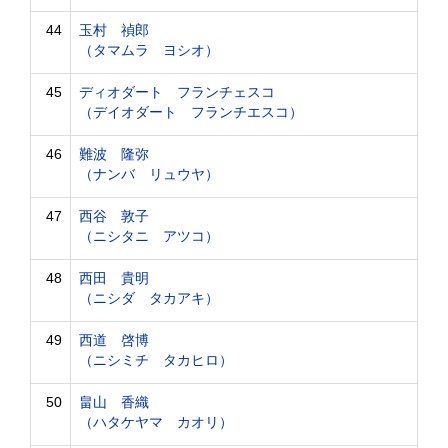
44
玉村 禎郎
（タマムラ ヨシオ）
45
ディオダート フランチェスコ
（デイオダート フランチエスコ）
46
難波 隆弥
（ナンバ リュウヤ）
47
西谷 敦子
（ニシタニ アツコ）
48
西田 貴明
（ニシダ タカアキ）
49
西道 啓博
（ニシミチ タカヒロ）
50
畠山 香織
（ハタケヤマ カオリ）