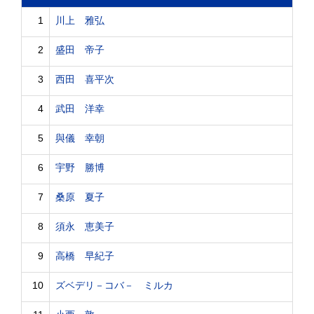
1
川上 雅弘
2
盛田 帝子
3
西田 喜平次
4
武田 洋幸
5
與儀 幸朝
6
宇野 勝博
7
桑原 夏子
8
須永 恵美子
9
高橋 早紀子
10
ズベデリ－コバ－ ミルカ