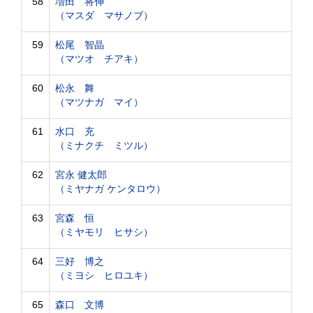
58
増田 将伸
（マスダ マサノブ）
59
松尾 智晶
（マツオ チアキ）
60
松永 舞
（マツナガ マイ）
61
水口 充
（ミナクチ ミツル）
62
宮永 健太郎
（ミヤナガ ケンタロウ）
63
宮森 恒
（ミヤモリ ヒサシ）
64
三好 博之
（ミヨシ ヒロユキ）
65
森口 文博