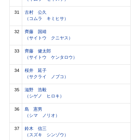
31
古村 公久
（コムラ キミヒサ）
32
齊藤 国靖
（サイトウ クニヤス）
33
齊藤 健太郎
（サイトウ ケンタロウ）
34
桜井 延子
（サクライ ノブコ）
35
滋野 浩毅
（シゲノ ヒロキ）
36
島 憲男
（シマ ノリオ）
37
鈴木 信三
（スズキ シンゾウ）