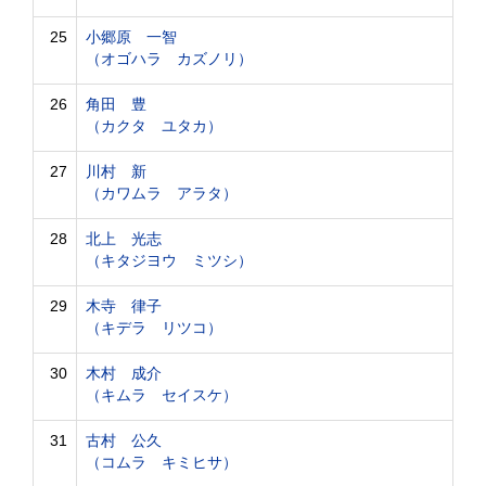
25
小郷原 一智
（オゴハラ カズノリ）
26
角田 豊
（カクタ ユタカ）
27
川村 新
（カワムラ アラタ）
28
北上 光志
（キタジヨウ ミツシ）
29
木寺 律子
（キデラ リツコ）
30
木村 成介
（キムラ セイスケ）
31
古村 公久
（コムラ キミヒサ）