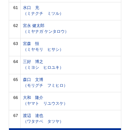
61
水口 充
（ミナクチ ミツル）
62
宮永 健太郎
（ミヤナガ ケンタロウ）
63
宮森 恒
（ミヤモリ ヒサシ）
64
三好 博之
（ミヨシ ヒロユキ）
65
森口 文博
（モリグチ フミヒロ）
66
大和 隆介
（ヤマト リユウスケ）
67
渡辺 達也
（ワタナベ タツヤ）