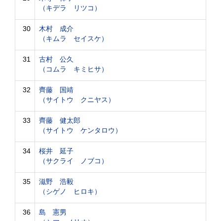
（キデラ リツコ）
30
木村 成介
（キムラ セイスケ）
31
古村 公久
（コムラ キミヒサ）
32
齊藤 国靖
（サイトウ クニヤス）
33
齊藤 健太郎
（サイトウ ケンタロウ）
34
桜井 延子
（サクライ ノブコ）
35
滋野 浩毅
（シゲノ ヒロキ）
36
島 憲男