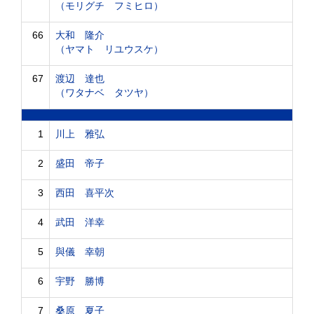
（モリグチ フミヒロ）
66
大和 隆介
（ヤマト リユウスケ）
67
渡辺 達也
（ワタナベ タツヤ）
1
川上 雅弘
2
盛田 帝子
3
西田 喜平次
4
武田 洋幸
5
與儀 幸朝
6
宇野 勝博
7
桑原 夏子