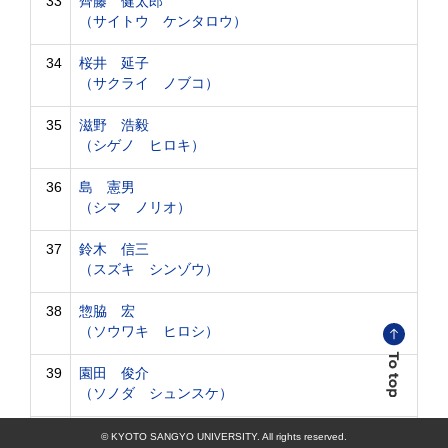
33
齊藤 健太郎
（サイトウ ケンタロウ）
34
桜井 延子
（サクライ ノブコ）
35
滋野 浩毅
（シゲノ ヒロキ）
36
島 憲男
（シマ ノリオ）
37
鈴木 信三
（スズキ シンゾウ）
38
惣脇 宏
（ソウワキ ヒロシ）
39
園田 俊介
（ソノダ シュンスケ）
40
髙梨 泰彦
© KYOTO SANGYO UNIVERSITY. All rights reserved.