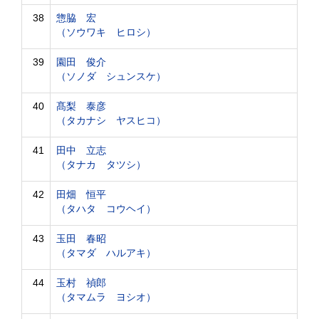
38
惣脇 宏
（ソウワキ ヒロシ）
39
園田 俊介
（ソノダ シュンスケ）
40
髙梨 泰彦
（タカナシ ヤスヒコ）
41
田中 立志
（タナカ タツシ）
42
田畑 恒平
（タハタ コウヘイ）
43
玉田 春昭
（タマダ ハルアキ）
44
玉村 禎郎
（タマムラ ヨシオ）