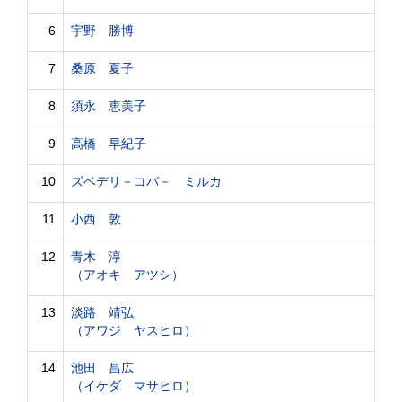
6
宇野 勝博
7
桑原 夏子
8
須永 恵美子
9
高橋 早紀子
10
ズベデリ－コバ－ ミルカ
11
小西 敦
12
青木 淳
（アオキ アツシ）
13
淡路 靖弘
（アワジ ヤスヒロ）
14
池田 昌広
（イケダ マサヒロ）