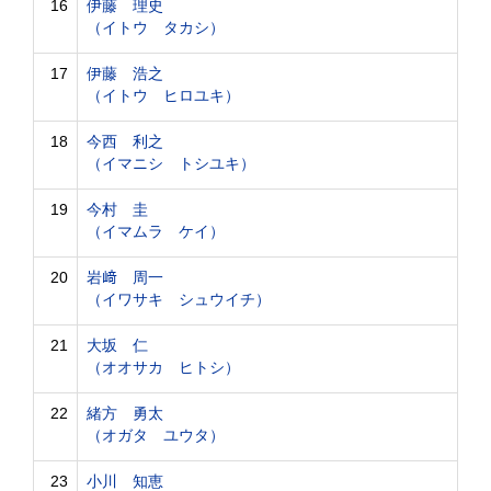
16
伊藤 理史
（イトウ タカシ）
17
伊藤 浩之
（イトウ ヒロユキ）
18
今西 利之
（イマニシ トシユキ）
19
今村 圭
（イマムラ ケイ）
20
岩﨑 周一
（イワサキ シュウイチ）
21
大坂 仁
（オオサカ ヒトシ）
22
緒方 勇太
（オガタ ユウタ）
23
小川 知恵