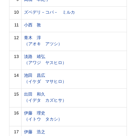
10
ズベデリ－コバ－ ミルカ
11
小西 敦
12
青木 淳
（アオキ アツシ）
13
淡路 靖弘
（アワジ ヤスヒロ）
14
池田 昌広
（イケダ マサヒロ）
15
出田 和久
（イデタ カズヒサ）
16
伊藤 理史
（イトウ タカシ）
17
伊藤 浩之