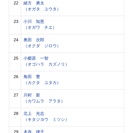
22
緒方 勇太
（オガタ ユウタ）
23
小川 知恵
（オガワ チエ）
24
奥田 次郎
（オクダ ジロウ）
25
小郷原 一智
（オゴハラ カズノリ）
26
角田 豊
（カクタ ユタカ）
27
川村 新
（カワムラ アラタ）
28
北上 光志
（キタジヨウ ミツシ）
29
木寺 律子