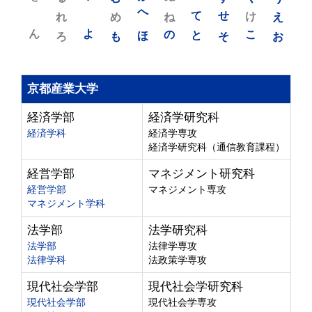
れ
め
へ
ね
て
せ
け
え
ん
よ
ろ
も
ほ
の
と
そ
こ
お
京都産業大学
経済学部
経済学研究科
経済学科
経済学専攻
経済学研究科（通信教育課程）
経営学部
マネジメント研究科
経営学部
マネジメント専攻
マネジメント学科
法学部
法学研究科
法学部
法律学専攻
法律学科
法政策学専攻
現代社会学部
現代社会学研究科
現代社会学部
現代社会学専攻