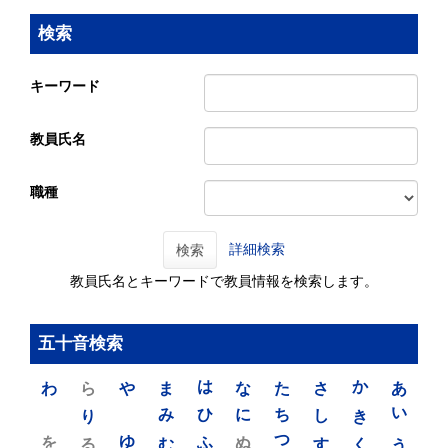
検索
キーワード
教員氏名
職種
詳細検索
検索
教員氏名とキーワードで教員情報を検索します。
五十音検索
わ
ら
や
ま
は
な
た
さ
か
あ
り
み
ひ
に
ち
し
き
い
を
ゆ
る
む
ふ
ぬ
つ
す
く
う