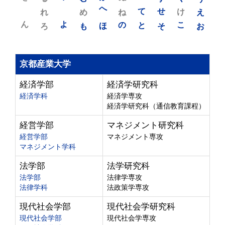
れ
め
へ
ね
て
せ
け
え
ん
よ
ろ
も
ほ
の
と
そ
こ
お
京都産業大学
経済学部
経済学研究科
経済学科
経済学専攻
経済学研究科（通信教育課程）
経営学部
マネジメント研究科
経営学部
マネジメント専攻
マネジメント学科
法学部
法学研究科
法学部
法律学専攻
法律学科
法政策学専攻
現代社会学部
現代社会学研究科
現代社会学部
現代社会学専攻