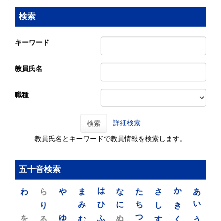
検索
キーワード
教員氏名
職種
詳細検索
検索
教員氏名とキーワードで教員情報を検索します。
五十音検索
わ
ら
や
ま
は
な
た
さ
か
あ
り
み
ひ
に
ち
し
き
い
を
ゆ
る
む
ふ
ぬ
つ
す
く
う