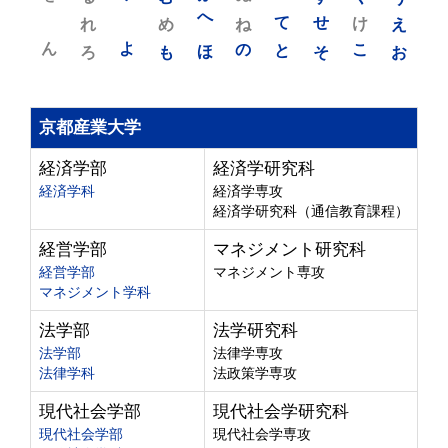
れ
め
へ
ね
て
せ
け
え
ん
よ
ろ
も
ほ
の
と
そ
こ
お
京都産業大学
経済学部
経済学研究科
経済学科
経済学専攻
経済学研究科（通信教育課程）
経営学部
マネジメント研究科
経営学部
マネジメント専攻
マネジメント学科
法学部
法学研究科
法学部
法律学専攻
法律学科
法政策学専攻
現代社会学部
現代社会学研究科
現代社会学部
現代社会学専攻