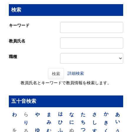
検索
キーワード
教員氏名
職種
詳細検索
検索
教員氏名とキーワードで教員情報を検索します。
五十音検索
わ
ら
や
ま
は
な
た
さ
か
あ
り
み
ひ
に
ち
し
き
い
を
ゆ
る
む
ふ
ぬ
つ
す
く
う