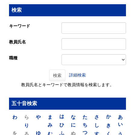
検索
キーワード
教員氏名
職種
詳細検索
検索
教員氏名とキーワードで教員情報を検索します。
五十音検索
わ
ら
や
ま
は
な
た
さ
か
あ
り
み
ひ
に
ち
し
き
い
を
ゆ
る
む
ふ
ぬ
つ
す
く
う