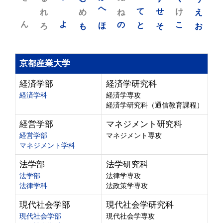
れ
め
へ
ね
て
せ
け
え
ん
よ
ろ
も
ほ
の
と
そ
こ
お
京都産業大学
経済学部
経済学研究科
経済学科
経済学専攻
経済学研究科（通信教育課程）
経営学部
マネジメント研究科
経営学部
マネジメント専攻
マネジメント学科
法学部
法学研究科
法学部
法律学専攻
法律学科
法政策学専攻
現代社会学部
現代社会学研究科
現代社会学部
現代社会学専攻