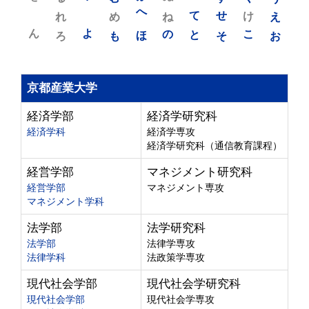
れ
め
へ
ね
て
せ
け
え
ん
よ
ろ
も
ほ
の
と
そ
こ
お
京都産業大学
経済学部
経済学研究科
経済学科
経済学専攻
経済学研究科（通信教育課程）
経営学部
マネジメント研究科
経営学部
マネジメント専攻
マネジメント学科
法学部
法学研究科
法学部
法律学専攻
法律学科
法政策学専攻
現代社会学部
現代社会学研究科
現代社会学部
現代社会学専攻