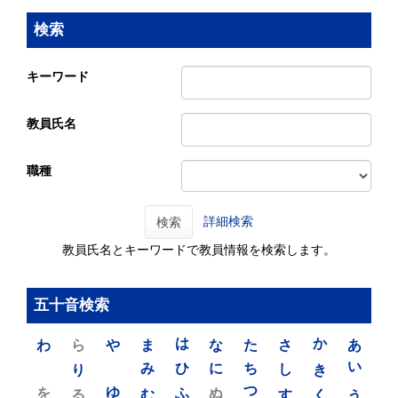
検索
キーワード
教員氏名
職種
詳細検索
検索
教員氏名とキーワードで教員情報を検索します。
五十音検索
わ
ら
や
ま
は
な
た
さ
か
あ
り
み
ひ
に
ち
し
き
い
を
ゆ
る
む
ふ
ぬ
つ
す
く
う