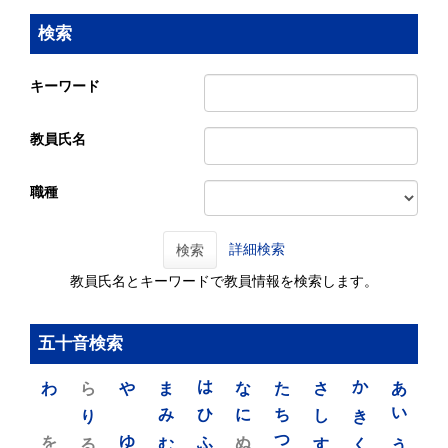
検索
キーワード
教員氏名
職種
詳細検索
検索
教員氏名とキーワードで教員情報を検索します。
五十音検索
わ
ら
や
ま
は
な
た
さ
か
あ
り
み
ひ
に
ち
し
き
い
を
ゆ
る
む
ふ
ぬ
つ
す
く
う