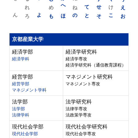
れ
め
へ
ね
て
せ
け
え
ん
よ
ろ
も
ほ
の
と
そ
こ
お
京都産業大学
経済学部
経済学研究科
経済学科
経済学専攻
経済学研究科（通信教育課程）
経営学部
マネジメント研究科
経営学部
マネジメント専攻
マネジメント学科
法学部
法学研究科
法学部
法律学専攻
法律学科
法政策学専攻
現代社会学部
現代社会学研究科
現代社会学部
現代社会学専攻