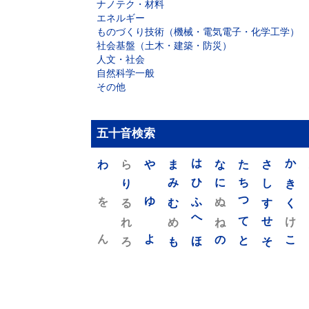
ナノテク・材料
エネルギー
ものづくり技術（機械・電気電子・化学工学）
社会基盤（土木・建築・防災）
人文・社会
自然科学一般
その他
五十音検索
わ
ら
や
ま
は
な
た
さ
か
り
み
ひ
に
ち
し
き
を
ゆ
る
む
ふ
ぬ
つ
す
く
れ
め
へ
ね
て
せ
け
ん
よ
ろ
も
ほ
の
と
そ
こ