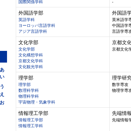
国際関係学科
-
外国語学部
外国語
英語学科
英米語学
ヨーロッパ言語学科
中国語学
アジア言語学科
言語学専
文化学部
京都文
文化学部
京都文化
文化構想学科
京都文化学科
あ
文化観光学科
い
理学部
理学研
う
理学部
数学専攻
数理科学科
物理学専
え
物理科学科
お
宇宙物理・気象学科
情報理工学部
先端情
情報理工学部
先端情報
情報理工学科