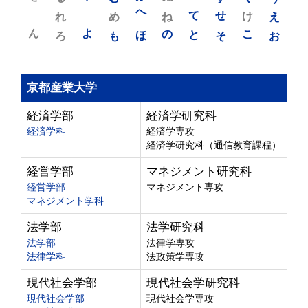
れ
め
へ
ね
て
せ
け
え
ん
よ
ろ
も
ほ
の
と
そ
こ
お
京都産業大学
経済学部
経済学研究科
経済学科
経済学専攻
経済学研究科（通信教育課程）
経営学部
マネジメント研究科
経営学部
マネジメント専攻
マネジメント学科
法学部
法学研究科
法学部
法律学専攻
法律学科
法政策学専攻
現代社会学部
現代社会学研究科
現代社会学部
現代社会学専攻