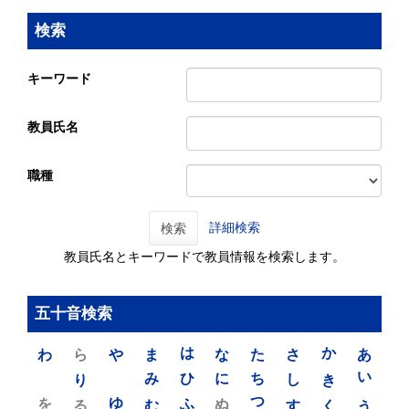
検索
キーワード
教員氏名
職種
詳細検索
検索
教員氏名とキーワードで教員情報を検索します。
五十音検索
わ
ら
や
ま
は
な
た
さ
か
あ
り
み
ひ
に
ち
し
き
い
を
ゆ
る
む
ふ
ぬ
つ
す
く
う