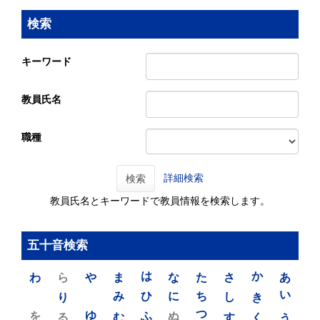
検索
キーワード
教員氏名
職種
詳細検索
検索
教員氏名とキーワードで教員情報を検索します。
五十音検索
わ
ら
や
ま
は
な
た
さ
か
あ
り
み
ひ
に
ち
し
き
い
を
ゆ
る
む
ふ
ぬ
つ
す
く
う