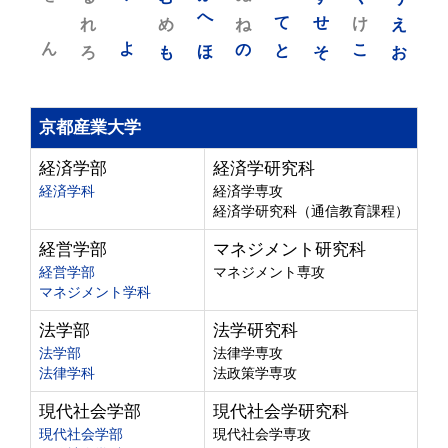
れ
め
へ
ね
て
せ
け
え
ん
よ
ろ
も
ほ
の
と
そ
こ
お
京都産業大学
経済学部
経済学研究科
経済学科
経済学専攻
経済学研究科（通信教育課程）
経営学部
マネジメント研究科
経営学部
マネジメント専攻
マネジメント学科
法学部
法学研究科
法学部
法律学専攻
法律学科
法政策学専攻
現代社会学部
現代社会学研究科
現代社会学部
現代社会学専攻