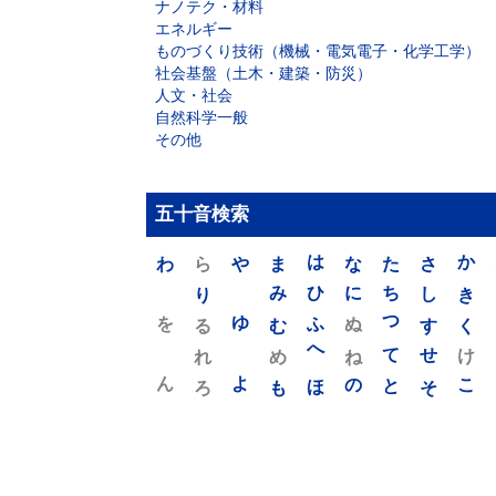
ナノテク・材料
エネルギー
ものづくり技術（機械・電気電子・化学工学）
社会基盤（土木・建築・防災）
人文・社会
自然科学一般
その他
五十音検索
わ
ら
や
ま
は
な
た
さ
か
り
み
ひ
に
ち
し
き
を
ゆ
る
む
ふ
ぬ
つ
す
く
れ
め
へ
ね
て
せ
け
ん
よ
ろ
も
ほ
の
と
そ
こ