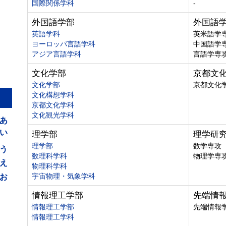
国際関係学科
-
外国語学部
外国語
英語学科
英米語学
ヨーロッパ言語学科
中国語学
アジア言語学科
言語学専
文化学部
京都文
文化学部
京都文化
文化構想学科
京都文化学科
あ
文化観光学科
い
理学部
理学研
う
理学部
数学専攻
数理科学科
物理学専
え
物理科学科
お
宇宙物理・気象学科
情報理工学部
先端情
情報理工学部
先端情報
情報理工学科