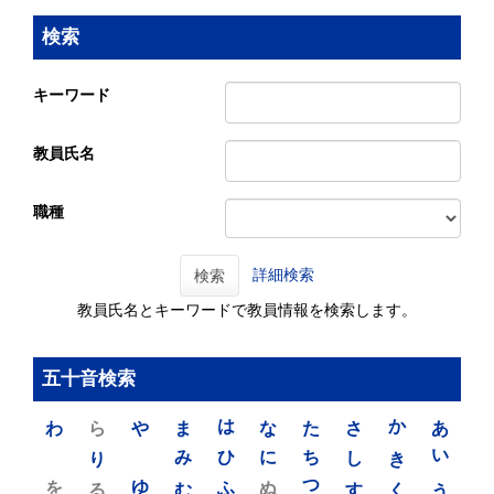
検索
キーワード
教員氏名
職種
詳細検索
検索
教員氏名とキーワードで教員情報を検索します。
五十音検索
わ
ら
や
ま
は
な
た
さ
か
あ
り
み
ひ
に
ち
し
き
い
を
ゆ
る
む
ふ
ぬ
つ
す
く
う