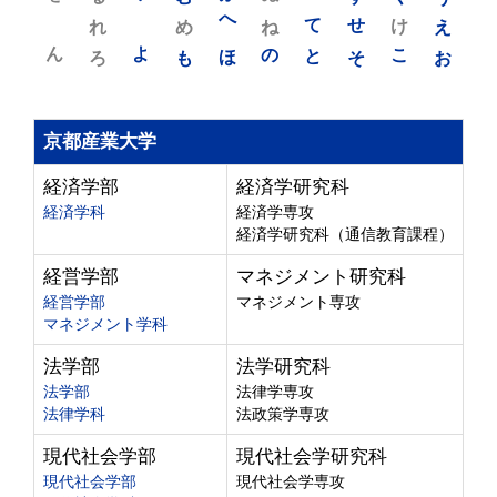
れ
め
へ
ね
て
せ
け
え
ん
よ
ろ
も
ほ
の
と
そ
こ
お
京都産業大学
経済学部
経済学研究科
経済学科
経済学専攻
経済学研究科（通信教育課程）
経営学部
マネジメント研究科
経営学部
マネジメント専攻
マネジメント学科
法学部
法学研究科
法学部
法律学専攻
法律学科
法政策学専攻
現代社会学部
現代社会学研究科
現代社会学部
現代社会学専攻