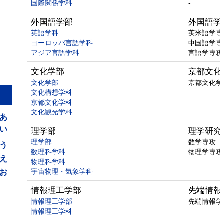
国際関係学科
-
外国語学部
外国語
英語学科
英米語学
ヨーロッパ言語学科
中国語学
アジア言語学科
言語学専
文化学部
京都文
文化学部
京都文化
文化構想学科
京都文化学科
あ
文化観光学科
い
理学部
理学研
う
理学部
数学専攻
数理科学科
物理学専
え
物理科学科
お
宇宙物理・気象学科
情報理工学部
先端情
情報理工学部
先端情報
情報理工学科