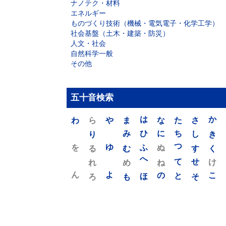
ナノテク・材料
エネルギー
ものづくり技術（機械・電気電子・化学工学）
社会基盤（土木・建築・防災）
人文・社会
自然科学一般
その他
五十音検索
わ
ら
や
ま
は
な
た
さ
か
り
み
ひ
に
ち
し
き
を
ゆ
る
む
ふ
ぬ
つ
す
く
れ
め
へ
ね
て
せ
け
ん
よ
ろ
も
ほ
の
と
そ
こ