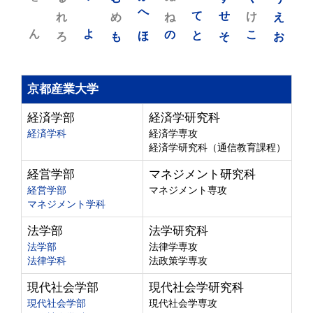
れ
め
へ
ね
て
せ
け
え
ん
よ
ろ
も
ほ
の
と
そ
こ
お
京都産業大学
経済学部
経済学研究科
経済学科
経済学専攻
経済学研究科（通信教育課程）
経営学部
マネジメント研究科
経営学部
マネジメント専攻
マネジメント学科
法学部
法学研究科
法学部
法律学専攻
法律学科
法政策学専攻
現代社会学部
現代社会学研究科
現代社会学部
現代社会学専攻