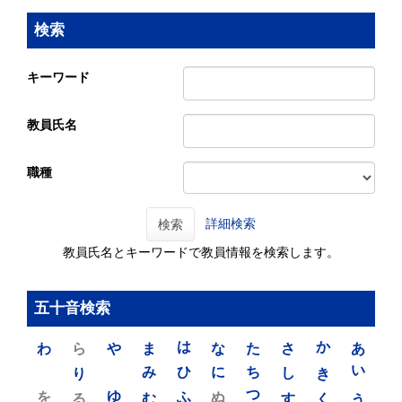
検索
キーワード
教員氏名
職種
詳細検索
検索
教員氏名とキーワードで教員情報を検索します。
五十音検索
わ
ら
や
ま
は
な
た
さ
か
あ
り
み
ひ
に
ち
し
き
い
を
ゆ
る
む
ふ
ぬ
つ
す
く
う