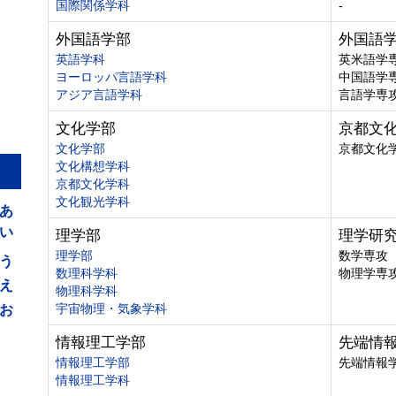
国際関係学科
-
外国語学部
外国語
英語学科
英米語学
ヨーロッパ言語学科
中国語学
アジア言語学科
言語学専
文化学部
京都文
文化学部
京都文化
文化構想学科
京都文化学科
あ
文化観光学科
い
理学部
理学研
う
理学部
数学専攻
数理科学科
物理学専
え
物理科学科
お
宇宙物理・気象学科
情報理工学部
先端情
情報理工学部
先端情報
情報理工学科