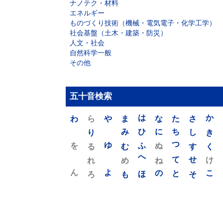
ナノテク・材料
エネルギー
ものづくり技術（機械・電気電子・化学工学）
社会基盤（土木・建築・防災）
人文・社会
自然科学一般
その他
五十音検索
わ
ら
や
ま
は
な
た
さ
か
り
み
ひ
に
ち
し
き
を
ゆ
る
む
ふ
ぬ
つ
す
く
れ
め
へ
ね
て
せ
け
ん
よ
ろ
も
ほ
の
と
そ
こ