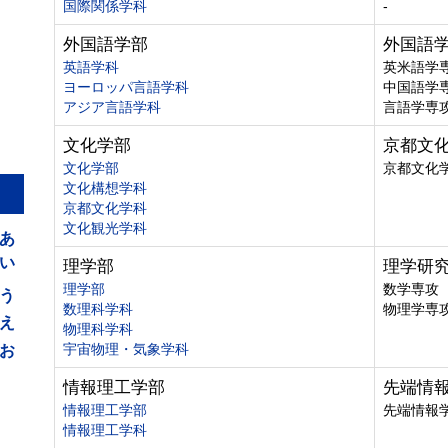
国際関係学科
-
外国語学部
外国語
英語学科
英米語学
ヨーロッパ言語学科
中国語学
アジア言語学科
言語学専
文化学部
京都文
文化学部
京都文化
文化構想学科
京都文化学科
あ
文化観光学科
い
理学部
理学研
う
理学部
数学専攻
数理科学科
物理学専
え
物理科学科
お
宇宙物理・気象学科
情報理工学部
先端情
情報理工学部
先端情報
情報理工学科