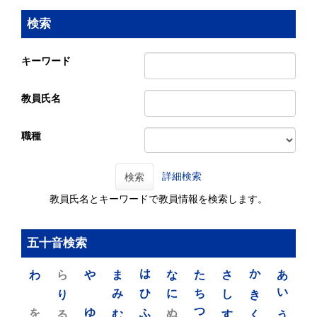
検索
キーワード
教員氏名
職種
詳細検索
検索
教員氏名とキーワードで教員情報を検索します。
五十音検索
わ
ら
や
ま
は
な
た
さ
か
あ
り
み
ひ
に
ち
し
き
い
を
ゆ
る
む
ふ
ぬ
つ
す
く
う