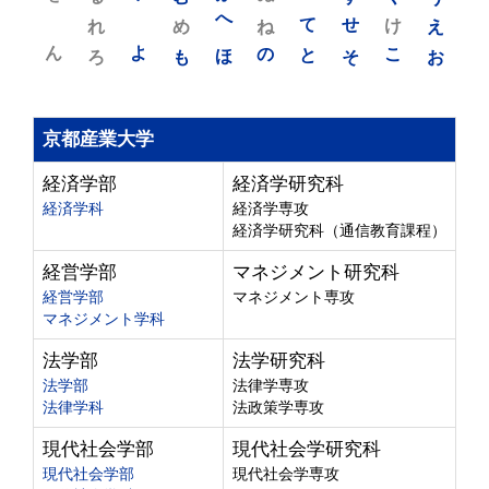
れ
め
へ
ね
て
せ
け
え
ん
よ
ろ
も
ほ
の
と
そ
こ
お
京都産業大学
経済学部
経済学研究科
経済学科
経済学専攻
経済学研究科（通信教育課程）
経営学部
マネジメント研究科
経営学部
マネジメント専攻
マネジメント学科
法学部
法学研究科
法学部
法律学専攻
法律学科
法政策学専攻
現代社会学部
現代社会学研究科
現代社会学部
現代社会学専攻