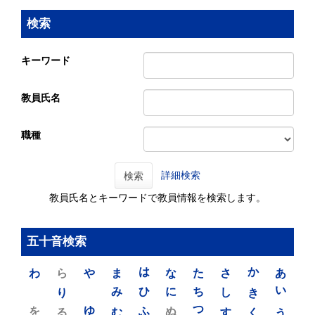
検索
キーワード
教員氏名
職種
詳細検索
検索
教員氏名とキーワードで教員情報を検索します。
五十音検索
わ
ら
や
ま
は
な
た
さ
か
あ
り
み
ひ
に
ち
し
き
い
を
ゆ
る
む
ふ
ぬ
つ
す
く
う