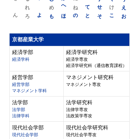
れ
め
へ
ね
て
せ
け
え
ん
よ
ろ
も
ほ
の
と
そ
こ
お
京都産業大学
経済学部
経済学研究科
経済学科
経済学専攻
経済学研究科（通信教育課程）
経営学部
マネジメント研究科
経営学部
マネジメント専攻
マネジメント学科
法学部
法学研究科
法学部
法律学専攻
法律学科
法政策学専攻
現代社会学部
現代社会学研究科
現代社会学部
現代社会学専攻