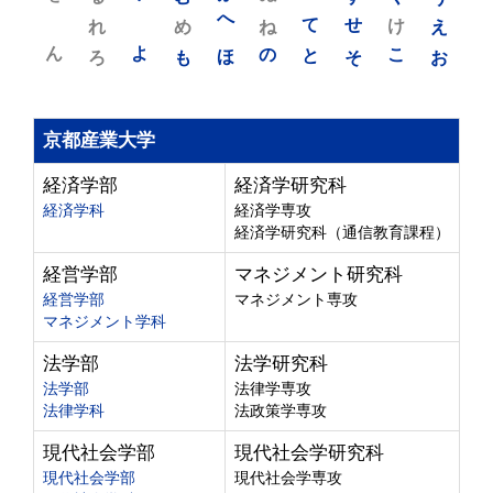
れ
め
へ
ね
て
せ
け
え
ん
よ
ろ
も
ほ
の
と
そ
こ
お
京都産業大学
経済学部
経済学研究科
経済学科
経済学専攻
経済学研究科（通信教育課程）
経営学部
マネジメント研究科
経営学部
マネジメント専攻
マネジメント学科
法学部
法学研究科
法学部
法律学専攻
法律学科
法政策学専攻
現代社会学部
現代社会学研究科
現代社会学部
現代社会学専攻