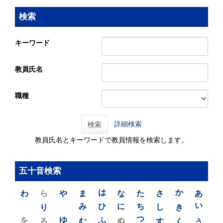
検索
キーワード
教員氏名
職種
詳細検索
検索
教員氏名とキーワードで教員情報を検索します。
五十音検索
わ
ら
や
ま
は
な
た
さ
か
あ
り
み
ひ
に
ち
し
き
い
を
ゆ
る
む
ふ
ぬ
つ
す
く
う