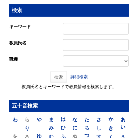
検索
キーワード
教員氏名
職種
詳細検索
検索
教員氏名とキーワードで教員情報を検索します。
五十音検索
わ
ら
や
ま
は
な
た
さ
か
あ
り
み
ひ
に
ち
し
き
い
を
ゆ
る
む
ふ
ぬ
つ
す
く
う