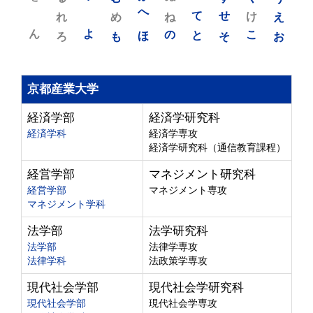
れ
め
へ
ね
て
せ
け
え
ん
よ
ろ
も
ほ
の
と
そ
こ
お
京都産業大学
経済学部
経済学研究科
経済学科
経済学専攻
経済学研究科（通信教育課程）
経営学部
マネジメント研究科
経営学部
マネジメント専攻
マネジメント学科
法学部
法学研究科
法学部
法律学専攻
法律学科
法政策学専攻
現代社会学部
現代社会学研究科
現代社会学部
現代社会学専攻