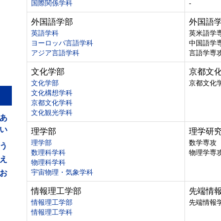
国際関係学科
-
外国語学部
外国語
英語学科
英米語学
ヨーロッパ言語学科
中国語学
アジア言語学科
言語学専
文化学部
京都文
文化学部
京都文化
文化構想学科
京都文化学科
あ
文化観光学科
い
理学部
理学研
う
理学部
数学専攻
数理科学科
物理学専
え
物理科学科
お
宇宙物理・気象学科
情報理工学部
先端情
情報理工学部
先端情報
情報理工学科