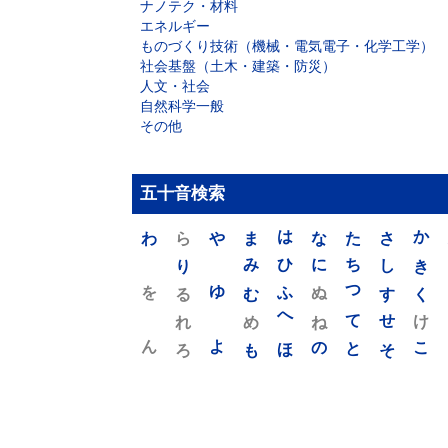
ナノテク・材料
エネルギー
ものづくり技術（機械・電気電子・化学工学）
社会基盤（土木・建築・防災）
人文・社会
自然科学一般
その他
五十音検索
わ
ら
や
ま
は
な
た
さ
か
り
み
ひ
に
ち
し
き
を
ゆ
る
む
ふ
ぬ
つ
す
く
れ
め
へ
ね
て
せ
け
ん
よ
ろ
も
ほ
の
と
そ
こ